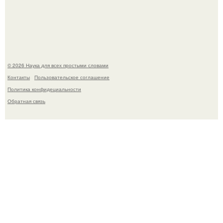
медицине долгое время рассматривалось лишь как
гипотеза.
© 2026 Наука для всех простыми словами
Контакты
Пользовательское соглашение
Политика конфидециальности
Обратная связь