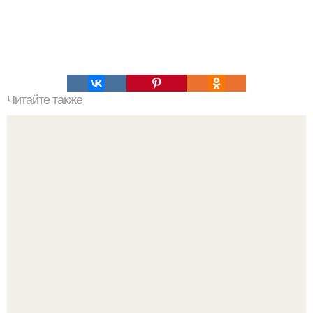
Читайте также
Благодатный огонь. О том, как сходит благодатный
огонь.