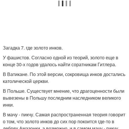
Загадка 7. где золото инков.
У фашистов. Согласно одной из теорий, золото еще в
конце 30-х годов удалось найти соратникам Гитлера.
В Ватикане. По этой версии, сокровища инков достались
католической церкви.
В Польше. Существует мнение, что драгоценности были
вывезены в Польшу последним наследником великого
инки.
В мачу - пикчу. Самая распространенная теория говорит
о том, что золото инков до сих пор покоится где-то в
дебрях Амазонки, а возможно, и в самом мачу - пикчу.