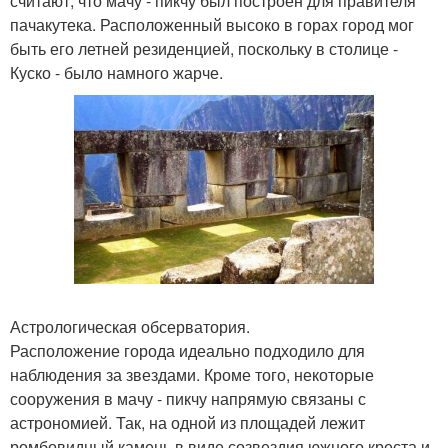
считают, что мачу - пикчу был построен для правителя
пачакутека. Расположенный высоко в горах город мог
быть его летней резиденцией, поскольку в столице -
Куско - было намного жарче.
Астрологическая обсерватория.
Расположение города идеально подходило для
наблюдения за звездами. Кроме того, некоторые
сооружения в мачу - пикчу напрямую связаны с
астрономией. Так, на одной из площадей лежит
ромбовидный камень в виде созвездия южного креста и