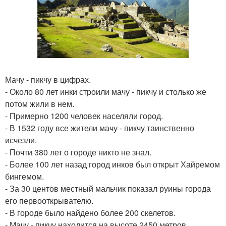
Мачу - пикчу в цифрах.
- Около 80 лет инки строили мачу - пикчу и столько же
потом жили в нем.
- Примерно 1200 человек населяли город.
- В 1532 году все жители мачу - пикчу таинственно
исчезли.
- Почти 380 лет о городе никто не знал.
- Более 100 лет назад город инков был открыт Хайремом
бингемом.
- За 30 центов местный мальчик показал руины города
его первооткрывателю.
- В городе было найдено более 200 скелетов.
- Мачу - пикчу находится на высоте 2450 метров.