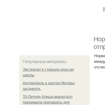
Нор
отп
Норве
между
Популярные материалы
отсле
Экстернат в старших классах
школы
Автомобиль в центре Москвы
загорелся.
33-Летняя Алиша макдугалл
принимала препараты для