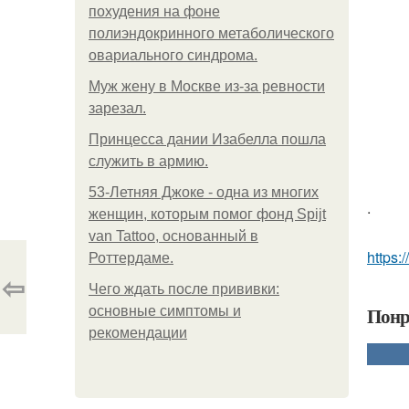
похудения на фоне
полиэндокринного метаболического
овариального синдрома.
Mуж жену в Москве из-за ревности
зарезал.
Принцесса дании Изабелла пошла
служить в армию.
53-Летняя Джоке - одна из многих
.
женщин, которым помог фонд Spijt
van Tattoo, основанный в
https:/
Роттердаме.
⇦
Чего ждать после прививки:
Понр
основные симптомы и
рекомендации