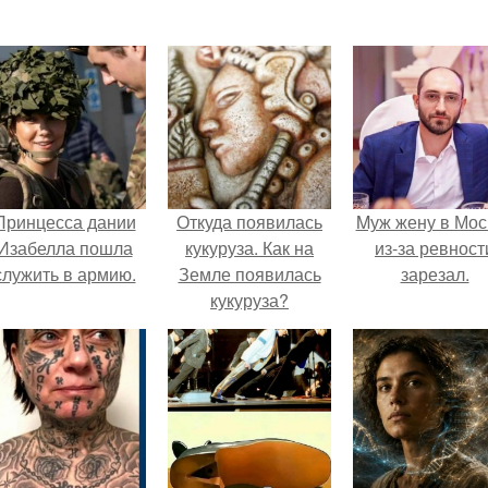
Принцесса дании
Откуда появилась
Mуж жену в Мос
Изабелла пошла
кукуруза. Как на
из-за ревност
служить в армию.
Земле появилась
зарезал.
кукуруза?