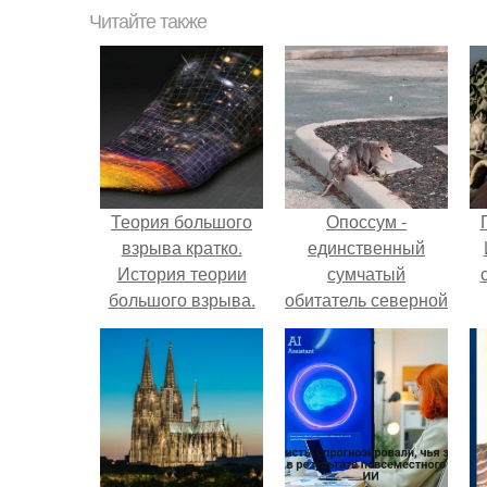
Читайте также
Теория большого
Опоссум -
взрыва кратко.
единственный
История теории
сумчатый
большого взрыва.
обитатель северной
америки.