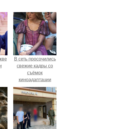
кве
В сеть просочились
и
свежие кадры со
съёмок
киноадаптации
"Рапунцель", и всё
внимание
моментально
оказалось
приковано к Тиган
крофт.