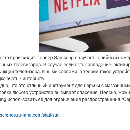
да это происходит, сервер Samsung получает серийный номе
енных телевизоров. В случае если есть совпадение, активи
ункции телевизора. Иными словами, в теории такое устройс
дключать к интернету.
дно, что это отличный инструмент для борьбы с магазинны
ровки любого устройства вызывает опасения. Неясно, можно
ng использовать её для ограничения распространения "Сер
/science.ru-land.com/stati/stati