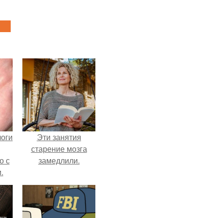
логи
Эти занятия
старение мозга
о с
замедлили.
.