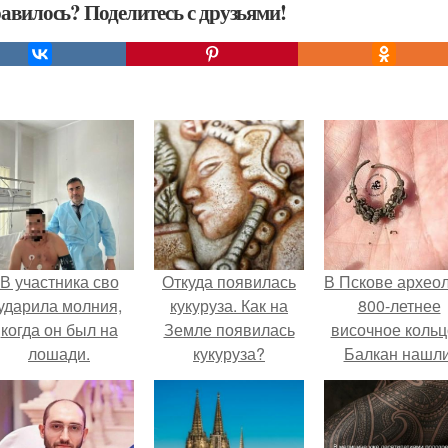
авилось? Поделитесь с друзьями!
В участника сво
Откуда появилась
В Пскове архео
ударила молния,
кукуруза. Как на
800-летнее
когда он был на
Земле появилась
височное кольц
лошади.
кукуруза?
Балкан нашли