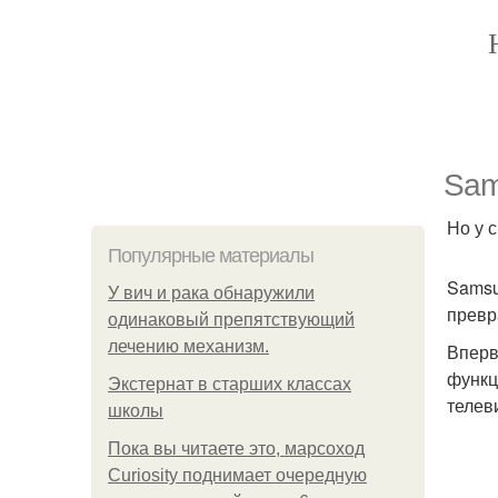
Sam
Но у 
Популярные материалы
Samsu
У вич и рака обнаружили
превр
одинаковый препятствующий
лечению механизм.
Вперв
функц
Экстернат в старших классах
телев
школы
Пока вы читаете это, марсоход
Curiosity поднимает очередную