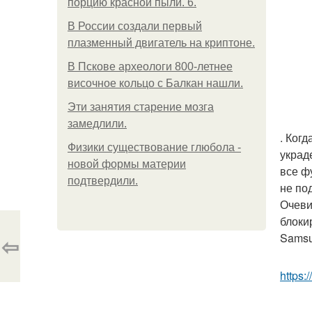
порцию красной пыли. 6.
В России создали первый
плазменный двигатель на криптоне.
В Пскове археологи 800-летнее
височное кольцо с Балкан нашли.
Эти занятия старение мозга
замедлили.
. Ког
Физики существование глюбола -
украд
новой формы материи
все ф
подтвердили.
не по
Очеви
блоки
Samsu
⇦
https:/