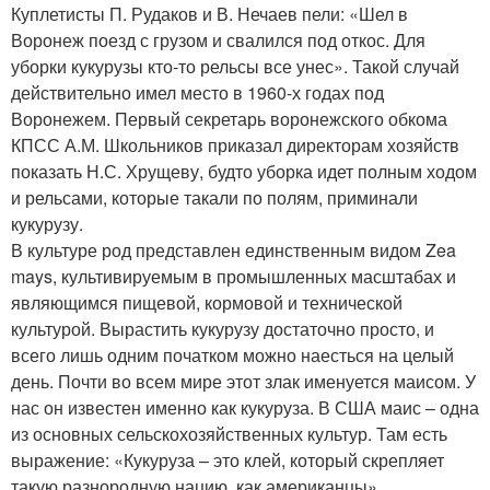
Куплетисты П. Рудаков и В. Нечаев пели: «Шел в
Воронеж поезд с грузом и свалился под откос. Для
уборки кукурузы кто-то рельсы все унес». Такой случай
действительно имел место в 1960-х годах под
Воронежем. Первый секретарь воронежского обкома
КПСС А.М. Школьников приказал директорам хозяйств
показать Н.С. Хрущеву, будто уборка идет полным ходом
и рельсами, которые такали по полям, приминали
кукурузу.
В культуре род представлен единственным видом Zea
mays, культивируемым в промышленных масштабах и
являющимся пищевой, кормовой и технической
культурой. Вырастить кукурузу достаточно просто, и
всего лишь одним початком можно наесться на целый
день. Почти во всем мире этот злак именуется маисом. У
нас он известен именно как кукуруза. В США маис – одна
из основных сельскохозяйственных культур. Там есть
выражение: «Кукуруза – это клей, который скрепляет
такую разнородную нацию, как американцы».