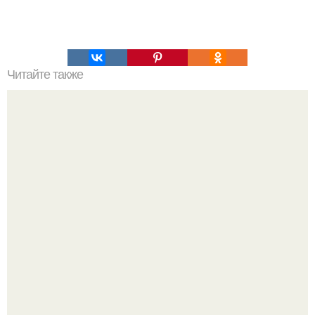
Читайте также
Механизм Уатта. Механизм джеймса Уатта.