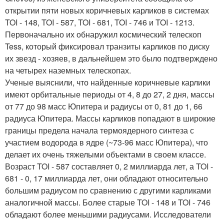
открытии пяти новых коричневых карликов в системах
TOI - 148, TOI - 587, TOI - 681, TOI - 746 и TOI - 1213.
Первоначально их обнаружил космический телескоп
Tess, который фиксировал транзиты карликов по диску
их звезд - хозяев, в дальнейшем это было подтверждено
на четырех наземных телескопах.
Ученые выяснили, что найденные коричневые карлики
имеют орбитальные периоды от 4, 8 до 27, 2 дня, массы
от 77 до 98 масс Юпитера и радиусы от 0, 81 до 1, 66
радиуса Юпитера. Массы карликов попадают в широкие
границы предела начала термоядерного синтеза с
участием водорода в ядре (~73-96 масс Юпитера), что
делает их очень тяжелыми объектами в своем классе.
Возраст TOI - 587 составляет 0, 2 миллиарда лет, а TOI -
681 - 0, 17 миллиарда лет, они обладают относительно
большим радиусом по сравнению с другими карликами
аналогичной массы. Более старые TOI - 148 и TOI - 746
обладают более меньшими радиусами. Исследователи