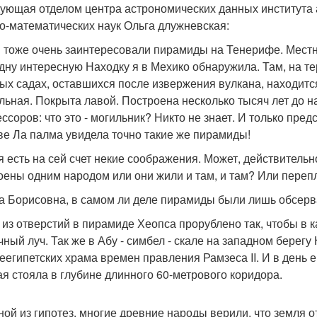
ующая отделом центра астрономических данных института 
о-математических наук Ольга длужневская:
я тоже очень заинтересовали пирамиды на Тенерифе. Местн
дну интересную Находку я в Мехико обнаружила. Там, на т
ых садах, оставшихся после извержения вулкана, находится
льная. Покрыта лавой. Построена несколько тысяч лет до 
ссоров: что это - могильник? Никто не знает. И только пред
ве Ла палма увидела точно такие же пирамиды!
я есть на сей счет некие соображения. Может, действитель
оены одним народом или они жили и там, и там? Или перепл
га Борисовна, в самом ли деле пирамиды были лишь обсер
о из отверстий в пирамиде Хеопса прорублено так, чтобы в
чный луч. Так же в Абу - симбел - скале на западном берег
еегипетских храма времен правления Рамзеса II. И в день
ая стояла в глубине длинного 60-метрового коридора.
ной из гипотез, многие древние народы верили, что земля отр