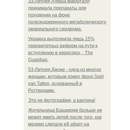
33-Летняя Алиша макдугалл
принимала препараты для
похудения на фоне
полиэндокринного метаболического
овариального синдрома.
Украина выполнила лишь 15%
приоритетных реформ на пути к
вступлению в евросоюз, - The
Guardian.
53-Летняя Джоке - одна из многих
женщин, которым помог фонд Spijt
van Tattoo, основанный в
Роттердаме.
Это не фотография, а картина!
Жительница Башкирии больше не
может иметь детей после того, как
медики сделали ей аборт на