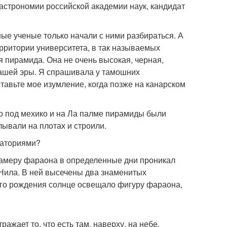
астрономии российской академии наук, кандидат
ые ученые только начали с ними разбираться. А
ерритории университета, в так называемых
 пирамида. Она не очень высокая, черная,
нашей эры. Я спрашивала у тамошних
ставьте мое изумление, когда позже на канарском
но под мехико и на Ла палме пирамиды были
ывали на плотах и строили.
ваториями?
 камеру фараона в определенные дни проникал
у Нила. В ней высечены два знаменитых
 его рождения солнце освещало фигуру фараона,
ажает то, что есть там, наверху, на небе.