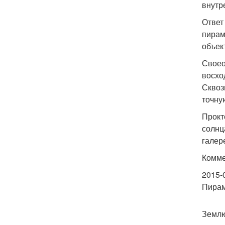
внутр
Ответ
пирам
объек
Своео
восхо
Сквоз
точну
Прокт
солнц
галер
Комме
2015-
Пирам
Землю