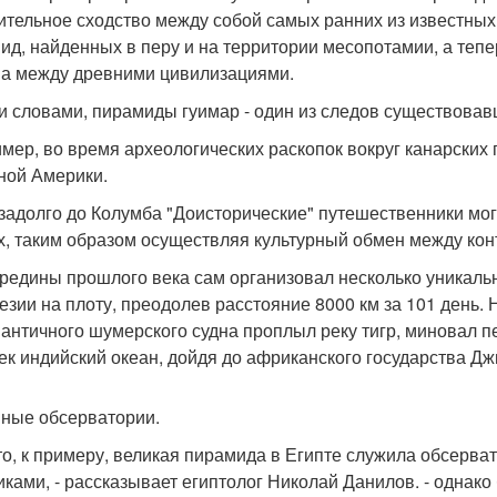
ительное сходство между собой самых ранних из известных
ид, найденных в перу и на территории месопотамии, а тепе
а между древними цивилизациями.
 словами, пирамиды гуимар - один из следов существовавш
мер, во время археологических раскопок вокруг канарских
ой Америки.
 задолго до Колумба "Доисторические" путешественники мог
х, таким образом осуществляя культурный обмен между кон
ередины прошлого века сам организовал несколько уникаль
езии на плоту, преодолев расстояние 8000 км за 101 день.
 античного шумерского судна проплыл реку тигр, миновал п
ек индийский океан, дойдя до африканского государства Дж
ные обсерватории.
 что, к примеру, великая пирамида в Египте служила обсерв
иками, - рассказывает египтолог Николай Данилов. - однако