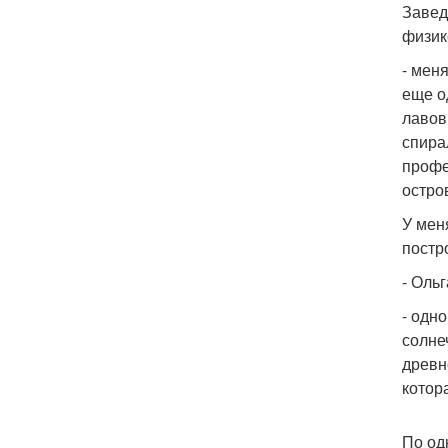
Завед
физик
- мен
еще о
лавов
спира
профе
остро
У мен
постр
- Оль
- одн
солне
древн
котор
По од