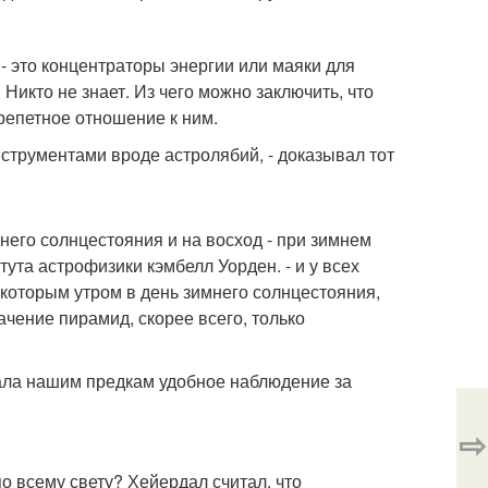
 - это концентраторы энергии или маяки для
Никто не знает. Из чего можно заключить, что
репетное отношение к ним.
струментами вроде астролябий, - доказывал тот
него солнцестояния и на восход - при зимнем
тута астрофизики кэмбелл Уорден. - и у всех
которым утром в день зимнего солнцестояния,
ачение пирамид, скорее всего, только
вала нашим предкам удобное наблюдение за
⇨
о всему свету? Хейердал считал, что