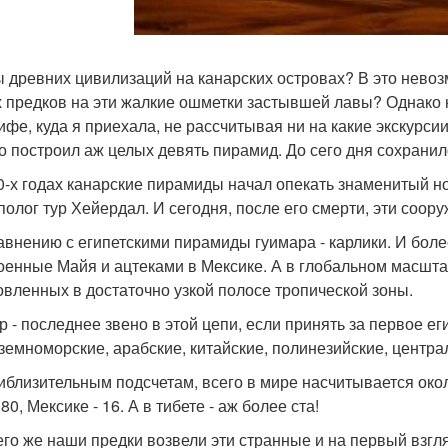
 древних цивилизаций на канарских островах? В это невоз
 предков на эти жалкие ошметки застывшей лавы? Однако н
ифе, куда я приехала, не рассчитывая ни на какие экскурсии
то построил аж целых девять пирамид. До сего дня сохранил
0-х годах канарские пирамиды начал опекать знаменитый н
полог тур Хейердал. И сегодня, после его смерти, эти соор
авнению с египетскими пирамиды гуимара - карлики. И бол
оенные Майя и ацтеками в Мексике. А в глобальном масшт
овленных в достаточно узкой полосе тропической зоны.
р - последнее звено в этой цепи, если принять за первое е
земноморские, арабские, китайские, полинезийские, центра
иблизительным подсчетам, всего в мире насчитывается окол
80, Мексике - 16. А в тибете - аж более ста!
его же наши предки возвели эти странные и на первый взг