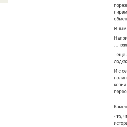
пораз
пирам
обмен
Иными
Напри
… южн
- еще
лодка
И с с
полин
копии
перес
Камен
- то,
истор