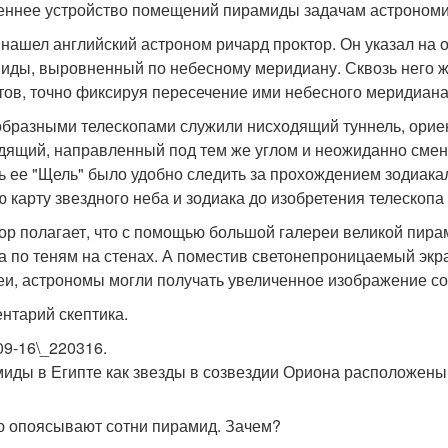
еннее устройство помещений пирамиды задачам астрономи
 нашел английский астроном ричард проктор. Он указал на
иды, выровненный по небесному меридиану. Сквозь него 
тов, точно фиксируя пересечение ими небесного меридиана
бразными телескопами служили нисходящий туннель, ориен
дящий, направленный под тем же углом и неожиданно сменя
ь ее "Щель" было удобно следить за прохождением зодиака
ю карту звездного неба и зодиака до изобретения телескопа в
ор полагает, что с помощью большой галереи великой пир
а по теням на стенах. А поместив светонепроницаемый экр
еи, астрономы могли получать увеличенное изображение со
нтарий скептика.
09-16\_220316.
иды в Египте как звезды в созвездии Ориона расположены
 опоясывают сотни пирамид. Зачем?