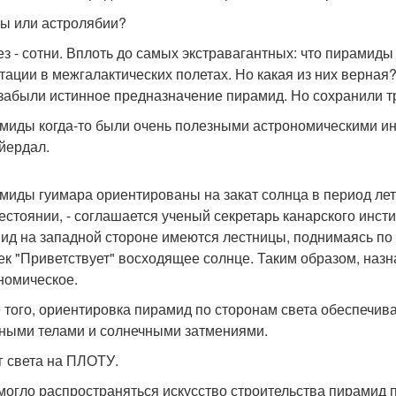
ы или астролябии?
ез - сотни. Вплоть до самых экстравагантных: что пирамиды
тации в межгалактических полетах. Но какая из них верная? 
забыли истинное предназначение пирамид. Но сохранили т
амиды когда-то были очень полезными астрономическими ин
йердал.
амиды гуимара ориентированы на закат солнца в период лет
естоянии, - соглашается ученый секретарь канарского инсти
ид на западной стороне имеются лестницы, поднимаясь по 
ек "Приветствует" восходящее солнце. Таким образом, назн
номическое.
 того, ориентировка пирамид по сторонам света обеспечи
ными телами и солнечными затмениями.
г света на ПЛОТУ.
 могло распространяться искусство строительства пирамид п