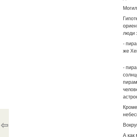
Могил
Гипот
ориен
люди 
- пир
же Хе
- пир
солнц
пирам
челов
астро
Кроме
небес
⇦
Вокру
А как