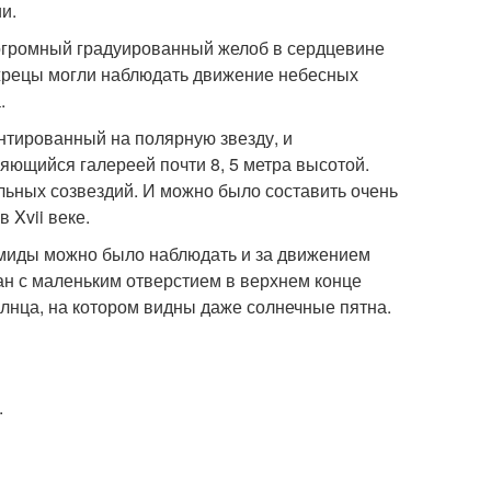
и.
 огромный градуированный желоб в сердцевине
жрецы могли наблюдать движение небесных
.
тированный на полярную звезду, и
ющийся галереей почти 8, 5 метра высотой.
льных созвездий. И можно было составить очень
 Xvii веке.
амиды можно было наблюдать и за движением
ан с маленьким отверстием в верхнем конце
лнца, на котором видны даже солнечные пятна.
.