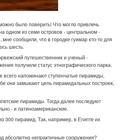
можно было поверить! Что могло привлечь
а одном из семи островов - центральном -
, мне сообщили, что в городке гуимар кто-то для
ось шесть.
орвежский путешественник и ученый -
ужения получили статус этнографического парка.
ее всего напоминают ступенчатые пирамиды,
абе они замыкают цепь пирамидальных построек,
гипетские пирамиды. Тогда далее последуют
льно - и латиноамериканские.
о 300 пирамид. Так, например, в Египте их
ляд абсолютно непрактичные сооружения?