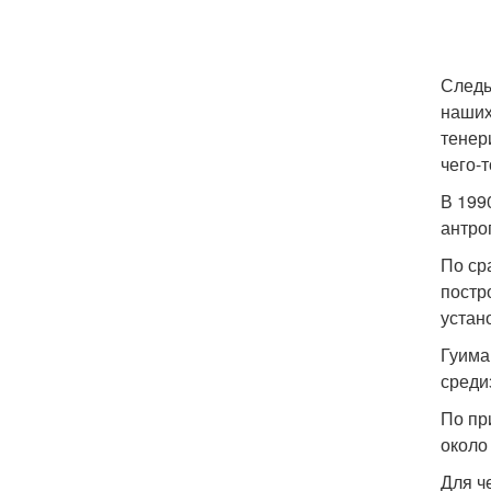
Следы
наших
тенер
чего-
В 199
антро
По ср
постр
устан
Гуима
среди
По пр
около 
Для ч