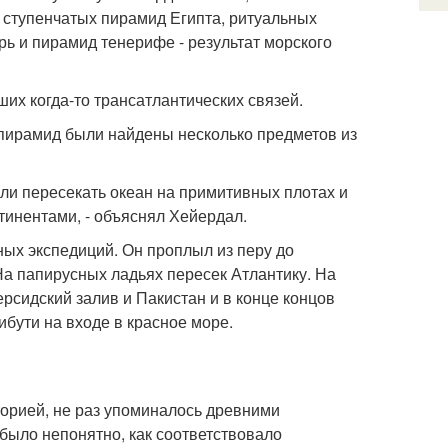
 ступенчатых пирамид Египта, ритуальных
рь и пирамид тенерифе - результат морского
их когда-то трансатлантических связей.
 пирамид были найдены несколько предметов из
ли пересекать океан на примитивных плотах и
тинентами, - объяснял Хейердал.
ных экспедиций. Он проплыл из перу до
 На папирусных ладьях пересек Атлантику. На
ерсидский залив и Пакистан и в конце концов
ибути на входе в красное море.
аторией, не раз упоминалось древними
 было непонятно, как соответствовало