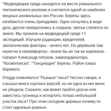
"Медведицкая гряда находится на месте уникального
тектонического разлома и считается одной из наиболее
мощных аномальных зон России. Берёзы здесь
изгибаются очень причудливо. Одни согнулись в виде
дуги, другие превратились в спирали, третьи стелются по
земле. Мы провели на медведицкой гряде 11
экспедиций. Изучали радиацию, вредителей,
экологические факторы - ничего нет. Но деревьям там
неуютно и некомфортно - иначе бы их так не корёжило, -
говорит Александр петухов, замкоординатора
"Космопоиска". "Танцующие" березы. Район озера
борового.
Откуда появляются "Пьяные" леса? Честно говоря, я
слышал много научных версий, но ни одна из них меня
не убедила. Скажите, как может пройти ураган или
завестись гусеница и испортить только небольшой
участок леса? При этом соседние деревья почему-то
стоят идеально ровные.