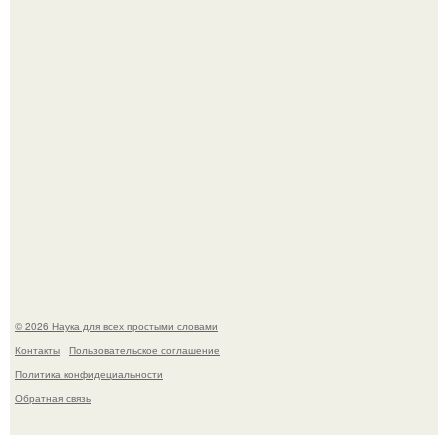
Медь используют для хранения воды уже многие
тысячелетия.
Язык дятла - необычный природный механизм.
© 2026 Наука для всех простыми словами
Контакты
Пользовательское соглашение
Политика конфидециальности
Обратная связь