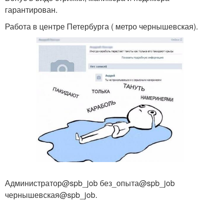
гарантирован.
Работа в центре Петербурга ( метро чернышевская).
Администратор@spb_job без_опыта@spb_job
чернышевская@spb_job.