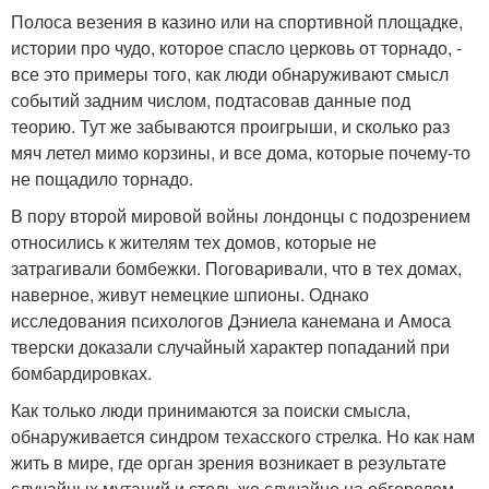
Полоса везения в казино или на спортивной площадке,
истории про чудо, которое спасло церковь от торнадо, -
все это примеры того, как люди обнаруживают смысл
событий задним числом, подтасовав данные под
теорию. Тут же забываются проигрыши, и сколько раз
мяч летел мимо корзины, и все дома, которые почему-то
не пощадило торнадо.
В пору второй мировой войны лондонцы с подозрением
относились к жителям тех домов, которые не
затрагивали бомбежки. Поговаривали, что в тех домах,
наверное, живут немецкие шпионы. Однако
исследования психологов Дэниела канемана и Амоса
тверски доказали случайный характер попаданий при
бомбардировках.
Как только люди принимаются за поиски смысла,
обнаруживается синдром техасского стрелка. Но как нам
жить в мире, где орган зрения возникает в результате
случайных мутаций и столь же случайно на обгорелом