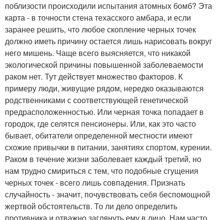
поблизости происходили испытания атомных бомб? Эта
карта - в точности стена техасского амбара, и если
заранее решить, что любое скопление черных точек
должно иметь причину остается лишь нарисовать вокруг
него мишень. Чаще всего выясняется, что никакой
экологической причины повышенной заболеваемости
раком нет. Тут действует множество факторов. К
примеру люди, живущие рядом, нередко оказываются
родственниками с соответствующей генетической
предрасположенностью. Или черная точка попадает в
городок, где селятся пенсионеры. Или, как это часто
бывает, обитатели определенной местности имеют
схожие привычки в питании, занятиях спортом, курении.
Раком в течение жизни заболевает каждый третий, но
нам трудно смириться с тем, что подобные сгущения
черных точек - всего лишь совпадения. Признать
случайность - значит, почувствовать себя беспомощной
жертвой обстоятельств. То ли дело определить
противника и отважно заглянуть ему в лицо. Нам часто