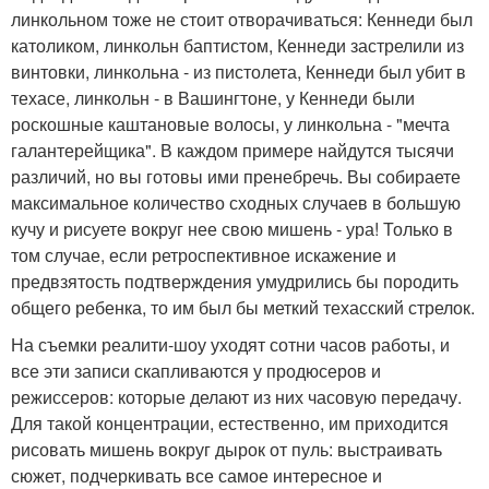
линкольном тоже не стоит отворачиваться: Кеннеди был
католиком, линкольн баптистом, Кеннеди застрелили из
винтовки, линкольна - из пистолета, Кеннеди был убит в
техасе, линкольн - в Вашингтоне, у Кеннеди были
роскошные каштановые волосы, у линкольна - "мечта
галантерейщика". В каждом примере найдутся тысячи
различий, но вы готовы ими пренебречь. Вы собираете
максимальное количество сходных случаев в большую
кучу и рисуете вокруг нее свою мишень - ура! Только в
том случае, если ретроспективное искажение и
предвзятость подтверждения умудрились бы породить
общего ребенка, то им был бы меткий техасский стрелок.
На съемки реалити-шоу уходят сотни часов работы, и
все эти записи скапливаются у продюсеров и
режиссеров: которые делают из них часовую передачу.
Для такой концентрации, естественно, им приходится
рисовать мишень вокруг дырок от пуль: выстраивать
сюжет, подчеркивать все самое интересное и