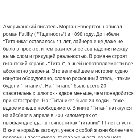
Американский писатель Морган Робертсон написал
роман Futility ( "Тщетность") в 1898 году. До гибели
"Титаника" оставалось 11 лет, лайнера еще даже не
было в проекте, и тем разительнее совпадения между
вымыслом и грядущей реальностью. В романе строят
гигантский корабль "Титан", в чьей непотопляемости все
абсолютно уверены. Это величайшее в истории судно
изнутри оборудовано, словно роскошный отель, - таким
будет и "Титаник". На "Титане" было всего 20
спасательных шлюпок - вдвое меньше, чем понадобится
при катастрофе. На "Титанике" было 24 лодки - тоже
вдвое меньше необходимого. В книге "Титан" наткнулся
на айсберг в апреле в 700 километрах от
ньюфаундленда - в точности как "титаник" 11 лет спустя.
В книге корабль затонул, унеся с собой жизни более чем
половины пассажиров, такова же участь реального