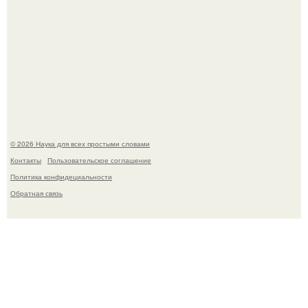
53-Летняя Джоке - одна из многих женщин, которым
помог фонд Spijt van Tattoo, основанный в Роттердаме.
© 2026 Наука для всех простыми словами
Контакты
Пользовательское соглашение
Политика конфидециальности
Обратная связь