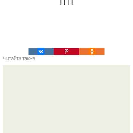
Читайте также
10 главных книг по саморазвитию, после которых
думаешь "как жаль, что я не прочел это раньше!