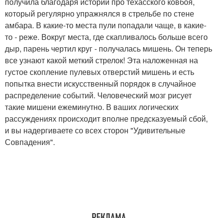
получила благодаря истории про техасского ковбоя,
который регулярно упражнялся в стрельбе по стене
амбара. В какие-то места пули попадали чаще, в какие-
то - реже. Вокруг места, где скапливалось больше всего
дыр, парень чертил круг - получалась мишень. Он теперь
все узнают какой меткий стрелок! Эта наложенная на
густое скопление пулевых отверстий мишень и есть
попытка внести искусственный порядок в случайное
распределение событий. Человеческий мозг рисует
такие мишени ежеминутно. В ваших логических
рассуждениях происходит вполне предсказуемый сбой,
и вы надергиваете со всех сторон "Удивительные
Совпадения".