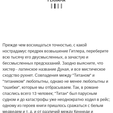
Прежде чем восхищаться точностью, с какой
нострадамус предрек возвышение Гитлера, переберите
всю тысячу его двусмысленных, а зачастую и
бессмысленных предсказаний. Заодно выясните, что
хистер - латинское название Дуная, и все мистическое
сходство рухнет. Совпадения между "Титаном" и
"титаником" любопытны, однако не менее любопытны и
"ошибки", которые мы отбрасываем. Так, в романе
спаслись всего 13 человек; "Титан" был парусным
судном и до катастрофы уже неоднократно ходил в рейс;
одному из героев книги пришлось сражаться с белым
медведем и т. д. и от различий между Кеннеди и