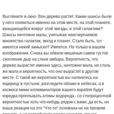
Выгляните в окно. Вон дерево растет. Какие шансы были
у него появиться именно на этом месте, на этой планете,
вращающейся вокруг этой звезды, в этой галактике?
Шансы ничтожно малы, учитывая неисчерпаемое
множество галактик, звезд и планет. Стало быть, тут
имеется некий замысел? Имеется. Но только в вашем
воображении. Снова вы обвели мишенью самое густое
скопление дыр на стене амбара. Вероятность, что
дерево вырастет именно здесь, ничтожно мала, но столь
же мала и вероятность, что оно вырастет в другом
месте. С такой же вероятностью вы наткнетесь на
ящерицу в пустыне, разглядите облако в небесах, а в
космосе мимо иллюминаторов вашего корабля будут
изредка проплывать атомы водорода - со стопроцентной
вероятностью хоть что-нибудь рядом с вами, да есть, но
ваша реакция на это "Что-то" основана не на трезвом
расчете, а на потребности всюду находить смысл.