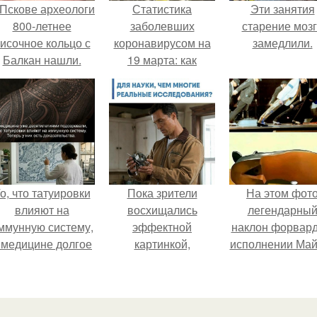
 Пскове археологи
Статистика
Эти занятия
800-летнее
заболевших
старение моз
исочное кольцо с
коронавирусом на
замедлили.
Балкан нашли.
19 марта: как
изменилась
ситуация за
последние недели
о, что татуировки
Пока зрители
На этом фот
влияют на
восхищались
легендарны
ммунную систему,
эффектной
наклон форвард
 медицине долгое
картинкой,
исполнении Май
время
создатели фильма
Джексона и ег
рассматривалось
фактически
танцоров,
ишь как гипотеза.
построили одну из
бросающий вы
самых точных
возможностя