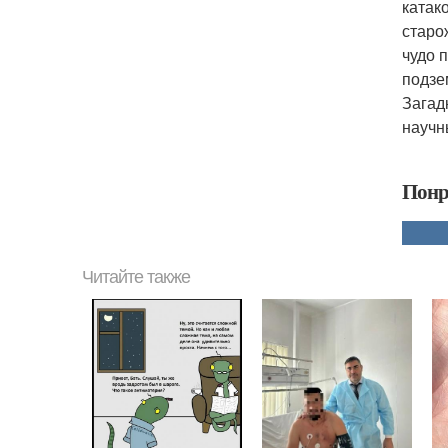
катак
старо
чудо 
подзе
Загад
научн
Понр
Читайте также