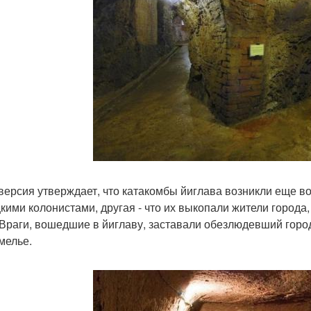
версия утверждает, что катакомбы йиглава возникли еще в
кими колонистами, другая - что их выкопали жители города,
 Враги, вошедшие в йиглаву, заставали обезлюдевший город,
мелье.