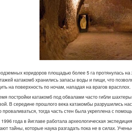
подземных коридоров площадью более 5 га протянулась на 25
этажей катакомб хранились запасы воды и пищи, что позвол
ить на поверхность по ночам, нападая на врагов врасплох.
емя постройки катакомб под обвалами часто гибли шахтеры, 
вой. В середине прошлого века катакомбы разрушились нас
о проваливаться, тогда часть стен была укреплена с помощ
 1996 года в йиглаве работала археологическая экспедици
ают тайны, которые наука разгадать пока не в силах. Учены