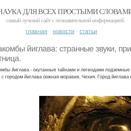
НАУКА ДЛЯ ВСЕХ ПРОСТЫМИ СЛОВАМ
самый лучший сайт c познавательной информацией.
главная
новости
статьи
акомбы йиглава: странные звуки, пр
тница.
омбы йиглава - окутанные тайнами и легендами подземны
 с городом йиглава (южная моравия, Чехия. Город йиглава