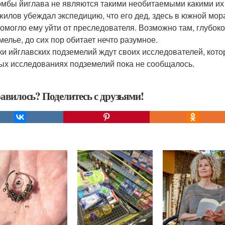
омбы йиглава не являются такими необитаемыми какими их 
жилов убеждал экспедицию, что его дед, здесь в южной мо
помогло ему уйти от преследователя. Возможно там, глубок
мелье, до сих пор обитает нечто разумное.
ки ийглавских подземелий ждут своих исследователей, кото
ых исследованиях подземелий пока не сообщалось.
авилось? Поделитесь с друзьями!