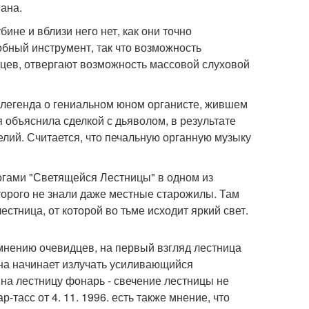
ана.
ине и вблизи него нет, как они точно
обный инструмент, так что возможность
цев, отвергают возможность массовой слуховой
легенда о гениальном юном органисте, жившем
 объяснила сделкой с дьяволом, в результате
лий. Считается, что печальную органную музыку
огами "Светящейся Лестницы" в одном из
орого не знали даже местные старожилы. Там
тница, от которой во тьме исходит яркий свет.
нению очевидцев, на первый взгляд лестница
она начинает излучать усиливающийся
на лестницу фонарь - свечение лестницы не
тасс от 4. 11. 1996. есть также мнение, что