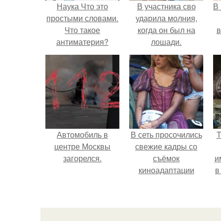
Наука Что это
В участника сво
В
простыми словами.
ударила молния,
Что такое
когда он был на
в
антиматерия?
лошади.
Автомобиль в
В сеть просочились
Т
центре Москвы
свежие кадры со
загорелся.
съёмок
и
киноадаптации
в
"Рапунцель", и всё
внимание
моментально
л
оказалось