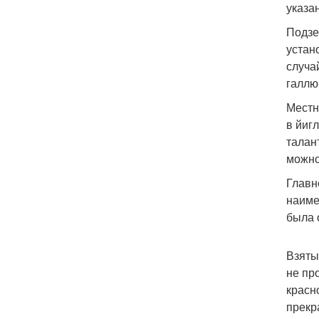
указа
Подзе
устан
случа
галлю
Местн
в йиг
талан
можно
Главн
наиме
была 
Взяты
не пр
красн
прекр