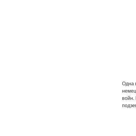
Одна 
немец
войн.
подзе