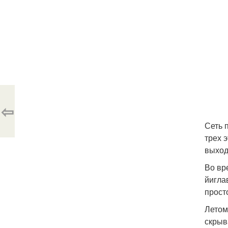
⇦
Сеть 
трех 
выход
Во вр
йигла
прост
Летом
скрыв