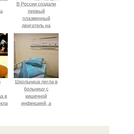
В России создали
га
первый
плазменный
двигатель на
криптоне.
о
Шкoльницa легла в
й
больницу с
а в
кишечной
кла
инфекцией, а
о
выписалась с вич и
гепатитом с.
зов
м