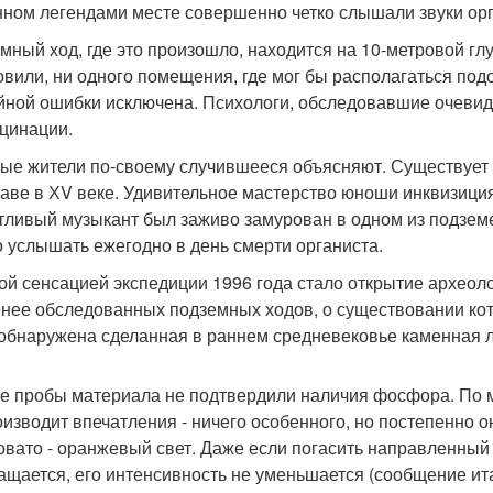
нном легендами месте совершенно четко слышали звуки орг
мный ход, где это произошло, находится на 10-метровой глуб
овили, ни одного помещения, где мог бы располагаться под
йной ошибки исключена. Психологи, обследовавшие очевид
цинации.
ые жители по-своему случившееся объясняют. Существует 
лаве в ХV веке. Удивительное мастерство юноши инквизиция
тливый музыкант был заживо замурован в одном из подземе
 услышать ежегодно в день смерти органиста.
ой сенсацией экспедиции 1996 года стало открытие археол
нее обследованных подземных ходов, о существовании кот
обнаружена сделанная в раннем средневековье каменная лес
е пробы материала не подтвердили наличия фосфора. По м
оизводит впечатления - ничего особенного, но постепенно 
овато - оранжевый свет. Даже если погасить направленный 
ащается, его интенсивность не уменьшается (сообщение итар-