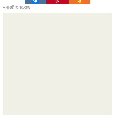
Читайте также
Химические элементы в организме человека.
Универсальный помощник для дома и офиса: робот
Deux адаптируется к разным задачам.