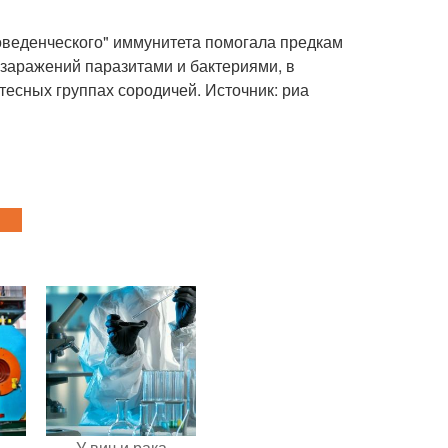
оведенческого" иммунитета помогала предкам
заражений паразитами и бактериями, в
тесных группах сородичей. Источник: риа
У вич и рака