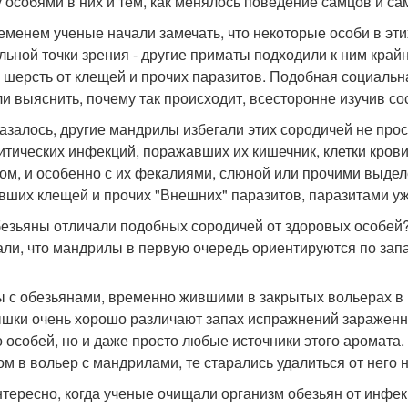
 особями в них и тем, как менялось поведение самцов и са
еменем ученые начали замечать, что некоторые особи в эти
льной точки зрения - другие приматы подходили к ним край
и шерсть от клещей и прочих паразитов. Подобная социальн
и выяснить, почему так происходит, всесторонне изучив со
казалось, другие мандрилы избегали этих сородичей не прос
итических инфекций, поражавших их кишечник, клетки крови 
лом, и особенно с их фекалиями, слюной или прочими выде
вших клещей и прочих "Внешних" паразитов, паразитами у
безьяны отличали подобных сородичей от здоровых особе
али, что мандрилы в первую очередь ориентируются по зап
 с обезьянами, временно жившими в закрытых вольерах в п
шки очень хорошо различают запах испражнений зараженны
о особей, но и даже просто любые источники этого аромата
ом в вольер с мандрилами, те старались удалиться от него
нтересно, когда ученые очищали организм обезьян от инфе