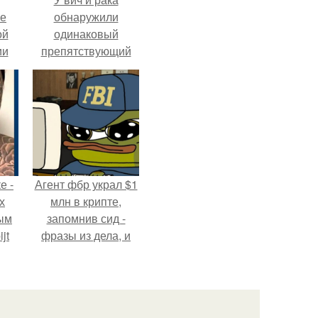
ие
обнаружили
ой
одинаковый
ии
препятствующий
.
лечению механизм.
е -
Агент фбр украл $1
х
млн в крипте,
ым
запомнив сид -
jt
фразы из дела, и
советовался с
в
Chatgpt, как их
потратить.