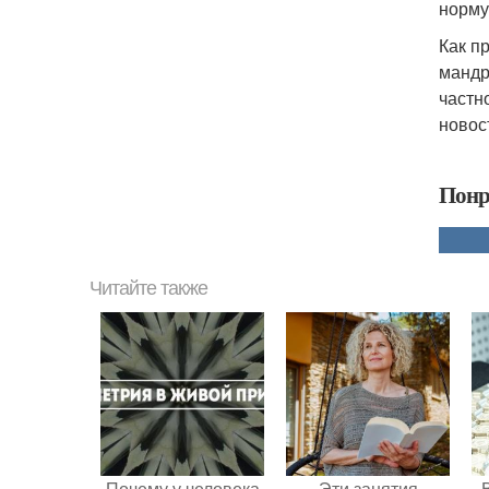
норму
Как п
мандр
частн
новос
Понр
Читайте также
Почему у человека
Эти занятия