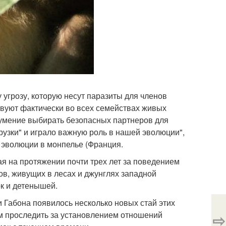
 угрозу, которую несут паразиты для членов
твуют фактически во всех семействах живых
 умение выбирать безопасных партнеров для
узки" и играло важную роль в нашей эволюции",
ия эволюции в монпелье (Франция.
я на протяжении почти трех лет за поведением
тов, живущих в лесах и джунглях западной
ок и детенышей.
и Габона появилось несколько новых стай этих
ым проследить за установлением отношений
⇨