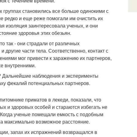
мок с течением времени.
х группах становились все больше одинокими с
не редко и еще реже помогали им очистить их
ая изоляция заинтересовала ученых, и они
стояние здоровья этих обезьян.
то так - они страдали от различных
и другие части тела. Соответственно, контакт с
лениями мог привести к заражению их партнеров,
же внутренними.
й? Дальнейшие наблюдения и эксперименты
аху фекалий потенциальных партнеров.
итомнике приматов в лекеди, показали, что
х и здоровых особей и стараются избегать не
. Когда ученые помещали емкость с подобным
 на максимально возможное расстояние.
кции, запах их испражнений возвращался в