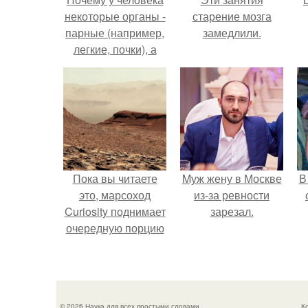
некоторые органы -
старение мозга
парные (например,
замедлили.
легкие, почки), а
другие - в одном
экземпляре?
Пока вы читаете
Mуж жену в Москве
В
это, марсоход
из-за ревности
Curiosity поднимает
зарезал.
очередную порцию
красной пыли. 6.
"
© 2026 Наука для всех простыми словами
К