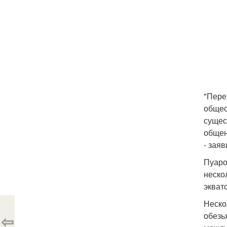
"Пере
общес
сущес
общен
- зая
Пуаро
неско
экват
Неско
обезь
⇦