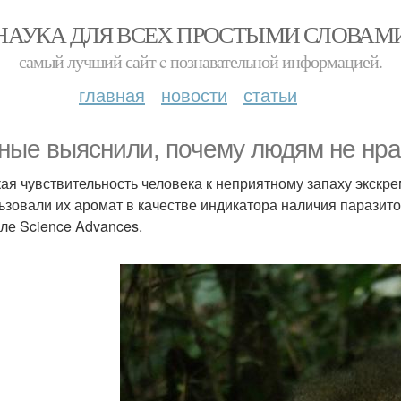
НАУКА ДЛЯ ВСЕХ ПРОСТЫМИ СЛОВАМ
самый лучший сайт c познавательной информацией.
главная
новости
статьи
ные выяснили, почему людям не нра
ая чувствительность человека к неприятному запаху экскре
ьзовали их аромат в качестве индикатора наличия паразитов
ле Science Advances.