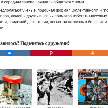
 и сородичи заново начинали общаться с ними.
редполагают ученые, подобная форма "Коллективного" и "п
илов, людей и других высших приматов избегать массовых 
ости, эпидемий дизентерии, несмотря на жизнь в больших и 
ти.
авилось? Поделитесь с друзьями!
В России создали
Зверства
Физики