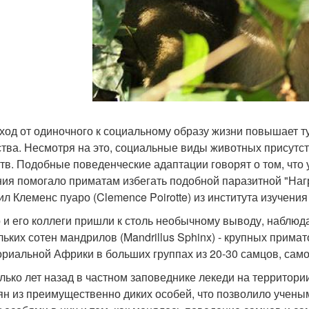
ход от одиночного к социальному образу жизни повышает ту
тва. Несмотря на это, социальные виды животных присутс
тв. Подобные поведенческие адаптации говорят о том, что
ия помогало приматам избегать подобной паразитной "Нагр
вил Клеменс пуаро (Clemence Poirotte) из института изучен
 и его коллеги пришли к столь необычному выводу, наблюда
льких сотен мандрилов (Mandrillus Sphinx) - крупных прима
ориальной Африки в больших группах из 20-30 самцов, сам
лько лет назад в частном заповеднике лекеди на территори
ян из преимущественно диких особей, что позволило учен