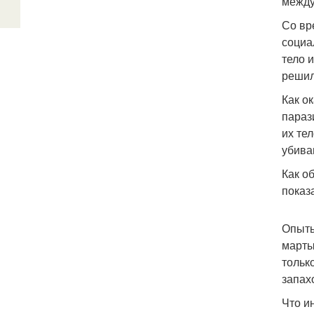
между
Со вр
социа
тело 
решил
Как о
параз
их те
убива
Как о
показ
Опыты
марты
тольк
запах
Что и