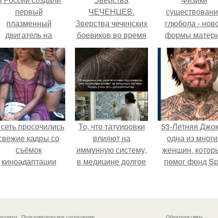
первый
ЧЕЧЕНЦЕВ.
существован
плазменный
Зверства чеченских
глюбола - нов
двигатель на
боевиков во время
формы матер
криптоне.
первой чеченской.
подтвердили
 сеть просочились
То, что татуировки
53-Летняя Джок
свежие кадры со
влияют на
одна из многи
съёмок
иммунную систему,
женщин, котор
киноадаптации
в медицине долгое
помог фонд Spi
Рапунцель", и всё
время
van Tattoo,
внимание
рассматривалось
основанный 
моментально
лишь как гипотеза.
Роттердаме.
оказалось
онтакты
Пользовательское соглашение
Обратная связь