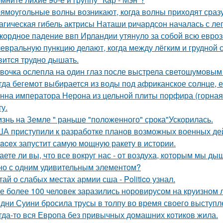
ямоугольные волны возникают, когда волны приходят сраз
агическая гибель актрисы Наташи ричардсон началась с лег
кордное падение ввп Ирландии утянуло за собой всю евроз
евральную пункцию делают, когда между лёгким и грудной с
вится трудно дышать.
вочка ослепла на один глаз после выстрела светошумовым
гда бегемот выбирается из воды под африканское солнце, е
нна императора Нерона из цельной плиты порфира (горная 
у.
знь на Земле " раньше "положенного" срока"Ускорилась.
А приступили к разработке планов возможных военных дей
acex запустит самую мощную ракету в истории.
аете ли вы, что все вокруг нас - от воздуха, которым мы ды
но с одним удивительным элементом?
тай о слабых местах армии сша - Politico узнал.
е более 100 человек заразились норовирусом на круизном л
дни Суини бросила трусы в толпу во время своего выступл
гда-то вся Европа без привычных домашних котиков жила.