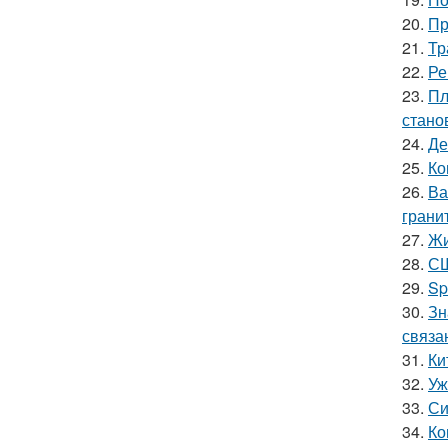
20.
Пр
21.
Тр
22.
Ре
23.
Пл
стано
24.
Де
25.
Ко
26.
Ва
гранит
27.
Жи
28.
СШ
29.
Sp
30.
Зн
связа
31.
Ки
32.
Уж
33.
Си
34.
Ко