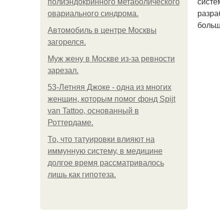
систе
полиэндокринного метаболического
разра
овариального синдрома.
больш
Автомобиль в центре Москвы
загорелся.
Mуж жену в Москве из-за ревности
зарезал.
53-Летняя Джоке - одна из многих
женщин, которым помог фонд Spijt
van Tattoo, основанный в
Роттердаме.
То, что татуировки влияют на
иммунную систему, в медицине
долгое время рассматривалось
лишь как гипотеза.