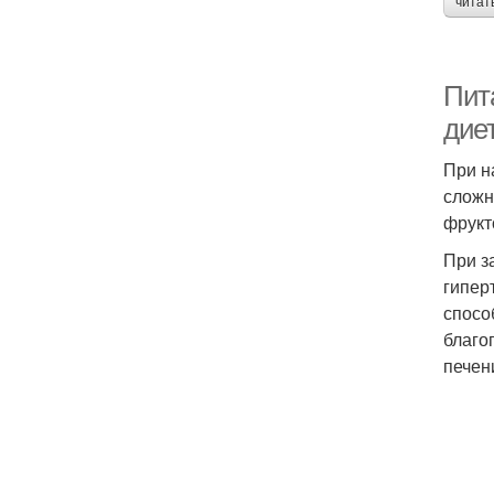
читат
Пит
дие
При н
сложн
фрукт
При з
гипер
спосо
благо
печен