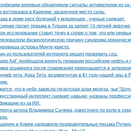
рофизики впервые обнаружили сигналы антиматерии из-за 
а воттоваара в Карелии: загадочное место силы.
ака в доме риск болезней у младенцев - ученые снижает.
сиянке грозит тюрьма в Турции за запрет 13-летней девочке
ое исследование ставит точку в споре о том, что ели перв
ледователи физиологическую причину синдрома хроническо
кровища острова Монте-кристо.
ин из пользователей интернета решил проверить соц.
дер АдГ пообещала вернуть германии российские нефть и г
мка осьминога после спаривания превращается в затворни
иумф тита. Арка Тита, воздвигнутая в 81 году нашей эры в 
ник.
жется, что в небе зависла гигантская алая медуза, чьи "Щуп
кусственный интеллект снижает навыки: названы професси
фикацию из-за ИИ.
пруга актера Владимира Сычева, известного по роли в сери
ала.
шинян и Алиев направили поздравительные письма Путину 
мните лихие 90-е и группу "Кар - Мэн"?