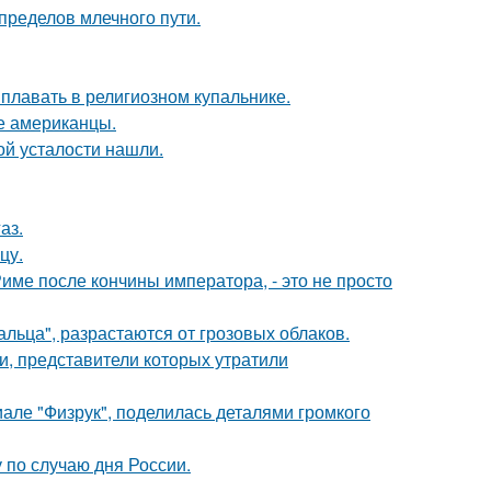
пределов млечного пути.
 плавать в религиозном купальнике.
ые американцы.
й усталости нашли.
аз.
цу.
Риме после кончины императора, - это не просто
альца", разрастаются от грозовых облаков.
и, представители которых утратили
але "Физрук", поделилась деталями громкого
по случаю дня России.