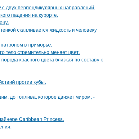
у с двух перпендикулярных направлений.
кого падения на курорте.
ону.
тенкой скапливается жидкость и человеку
 патроном в приморье.
го тело стремительно меняет цвет.
порода красного цвета близкая по составу к
ствий против кубы.
шим, до топлива, которое движет миром, -
айнере Caribbean Princess.
ения.