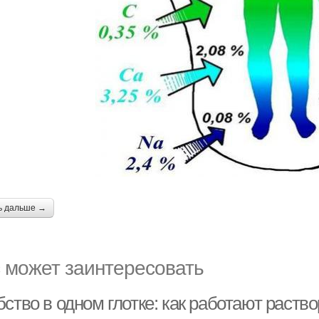
ь дальше →
 может заинтересовать
ство в одном глотке: как работают раств