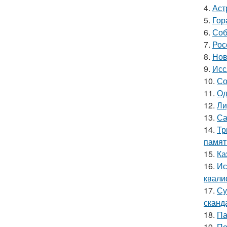
4.
Аст
5.
Гор
6.
Соб
7.
Рос
8.
Нов
9.
Исс
10.
Со
11.
Од
12.
Ли
13.
Са
14.
Тр
памят
15.
Ка
16.
Ис
квали
17.
Су
сканд
18.
Па
19.
По