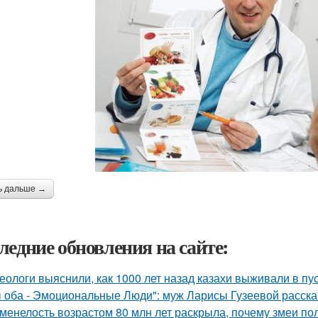
ь дальше →
ледние обновления на сайте:
еологи выяснили, как 1000 лет назад казахи выживали в пус
 оба - Эмоциональные Люди": муж Ларисы Гузеевой рассказ
менелость возрастом 80 млн лет раскрыла, почему змеи по