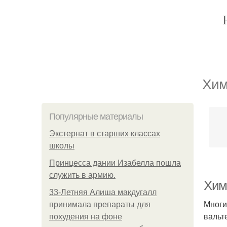
Хим
Популярные материалы
Экстернат в старших классах
школы
Принцесса дании Изабелла пошла
служить в армию.
Хим
33-Летняя Алиша макдугалл
Многи
принимала препараты для
вальт
похудения на фоне