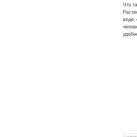
Что т
Раств
воде,
челов
удобн