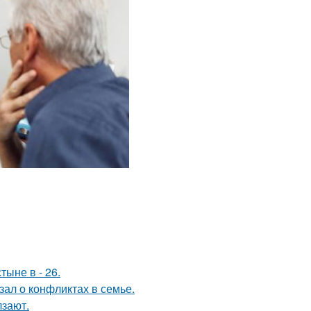
тыне в - 26.
ал о конфликтах в семье.
лзают.