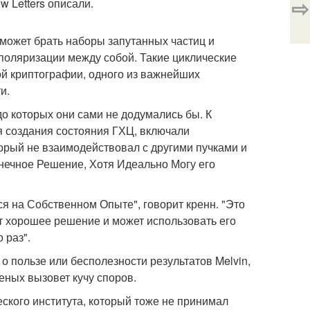
⇨
w Letters описали.
может брать наборы запутанных частиц и
 поляризации между собой. Такие циклические
й криптографии, одного из важнейших
и.
о которых они сами не додумались бы. К
я создания состояния ГХЦ, включали
торый не взаимодействовал с другими пучками и
нечное Решение, Хотя Идеально Могу его
ся на Собственном Опыте", говорит кренн. "Это
ет хорошее решение и может использовать его
 раз".
 о пользе или бесполезности результатов Melvin,
ченых вызовет кучу споров.
еского института, который тоже не принимал