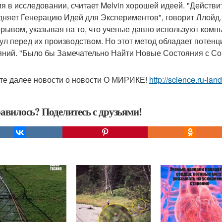
ия в исследовании, считает Melvin хорошей идеей. "Дейст
дняет Генерацию Идей для Экспериментов", говорит Ллойд. 
орывом, указывая на то, что ученые давно используют комп
ул перед их производством. Но этот метод обладает потен
яний. "Было бы Замечательно Найти Новые Состояния с 
те далее новости о новости О МИРИКЕ!
http://science.ru-land
авилось? Поделитесь с друзьями!