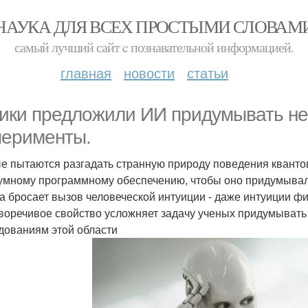
НАУКА ДЛЯ ВСЕХ ПРОСТЫМИ СЛОВАМ
самый лучший сайт c познавательной информацией.
главная
новости
статьи
ики предложили ИИ придумывать н
перименты.
е пытаются разгадать странную природу поведения квантов
умному программному обеспечению, чтобы оно придумыва
а бросает вызов человеческой интуиции - даже интуиции фи
воречивое свойство усложняет задачу ученых придумывать
дованиям этой области