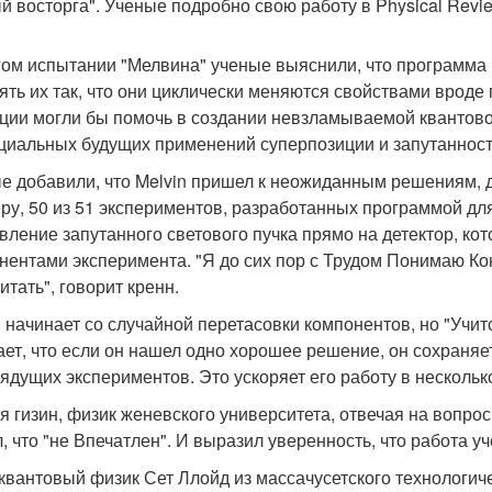
й восторга". Ученые подробно свою работу в Physical Revie
гом испытании "Мелвина" ученые выяснили, что программа 
ять их так, что они циклически меняются свойствами вроде
ции могли бы помочь в создании невзламываемой квантово
циальных будущих применений суперпозиции и запутанност
е добавили, что Melvin пришел к неожиданным решениям, д
ру, 50 из 51 экспериментов, разработанных программой дл
вление запутанного светового пучка прямо на детектор, ко
нентами эксперимента. "Я до сих пор с Трудом Понимаю Ко
итать", говорит кренн.
n начинает со случайной перетасовки компонентов, но "Учит
ает, что если он нашел одно хорошее решение, он сохраня
рядущих экспериментов. Это ускоряет его работу в несколько
я гизин, физик женевского университета, отвечая на вопрос
л, что "не Впечатлен". И выразил уверенность, что работа у
 квантовый физик Сет Ллойд из массачусетского технологич