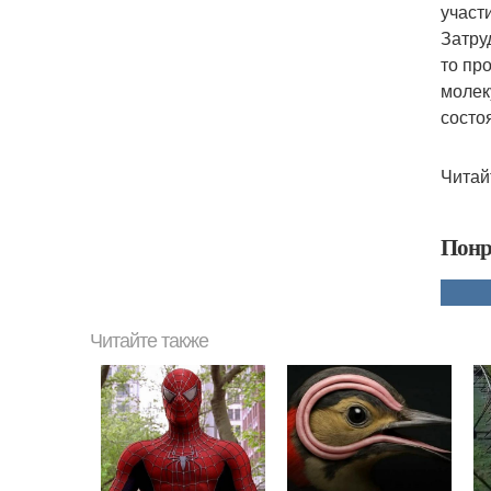
участ
Затру
то пр
молек
состо
Читай
Понр
Читайте также