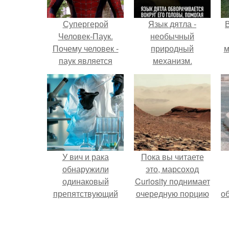
Супергерой
Язык дятла -
Человек-Паук.
необычный
Почему человек -
природный
м
паук является
механизм.
одним из
сильнейших
б
супергероев
вселенной Marvel?
У вич и рака
Пока вы читаете
обнаружили
это, марсоход
одинаковый
Curiosity поднимает
препятствующий
очередную порцию
о
лечению механизм.
красной пыли. 6.