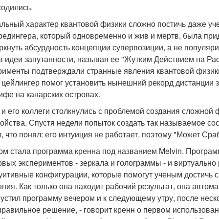
ходились.
льный характер квантовой физики сложно постичь даже уч
редингера, который одновременно и жив и мертв, была п
ркнуть абсурдность концепции суперпозиции, а не популяри
в идеи запутанности, называя ее "Жутким Действием на Ра
рименты подтверждали странные явления квантовой физики 
 цейлингер помог установить нынешний рекорд дистанции за
ифе на канарских островах.
 и его коллеги столкнулись с проблемой создания сложной 
войства. Спустя недели попыток создать так называемое сос
л, что понял: его интуиция не работает, поэтому "Может Ср
ом стала программа кренна под названием Melvin. Програм
овых экспериментов - зеркала и голограммы - и виртуально
уитивные конфигурации, которые помогут ученым достичь с
яния. Как только она находит рабочий результат, она автом
пустил программу вечером и к следующему утру, после неск
правильное решение, - говорит кренн о первом использовании