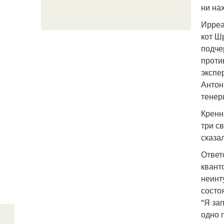
ни на
Ирреа
кот Ш
подче
проти
экспе
Антон
тенер
Кренн
три с
сказа
Ответ
квант
неинт
состо
"Я за
одно 