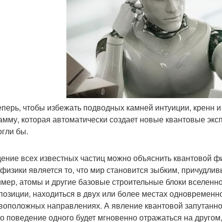
теперь, чтобы избежать подводных камней интуиции, кренн 
амму, которая автоматически создает новые квантовые экс
огли бы.
ение всех известных частиц можно объяснить квантовой фи
 физики является то, что мир становится зыбким, причудл
мер, атомы и другие базовые строительные блоки вселенно
позиции, находиться в двух или более местах одновременн
воположных направлениях. А явление квантовой запутаннос
что поведение одного будет мгновенно отражаться на другом,