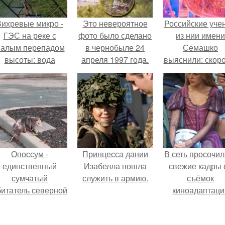
Вихревые микро -
Это невероятное
Российские уче
ГЭС на реке с
фото было сделано
из нии имени
алым перепадом
в чернобыле 24
Семашко
высоты: вода
апреля 1997 года.
выяснили: скоро
закручивается в
старения напря
етонной камере и
зависит от
вращает
состояния сосу
вертикальную
и работы сердц
турбину.
Опоссум -
Принцесса дании
В сеть просочил
единственный
Изабелла пошла
свежие кадры 
сумчатый
служить в армию.
съёмок
битатель северной
киноадаптаци
америки.
"Рапунцель", и 
внимание