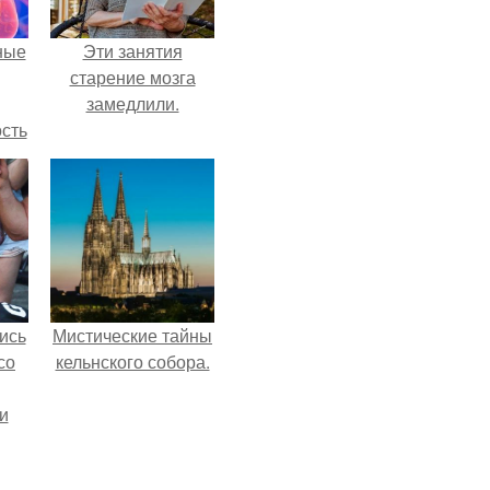
ные
Эти занятия
старение мозга
замедлили.
сть
мую
дов
а.
ись
Мистические тайны
со
кельнского собора.
и
всё