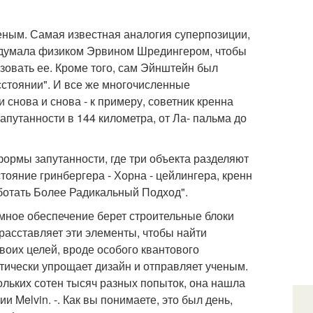
еным. Самая известная аналогия суперпозиции,
ридумала физиком Эрвином Шредингером, чтобы
зовать ее. Кроме того, сам Эйнштейн был
сстоянии". И все же многочисленные
снова и снова - к примеру, советник кренна
путанности в 144 километра, от Ла- пальма до
формы запутанности, где три объекта разделяют
тояние гринбергера - Хорна - цейлингера, кренн
аботать Более Радикальный Подход".
мное обеспечение берет строительные блоки
 расставляет эти элементы, чтобы найти
воих целей, вроде особого квантового
атически упрощает дизайн и отправляет ученым.
ольких сотен тысяч разных попыток, она нашла
 Melvin. -. Как вы понимаете, это был день,