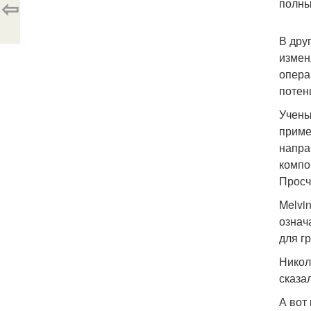
⇦
полны
В дру
измен
опера
потен
Учены
приме
напра
компо
Просч
Melvi
означ
для г
Никол
сказа
А вот