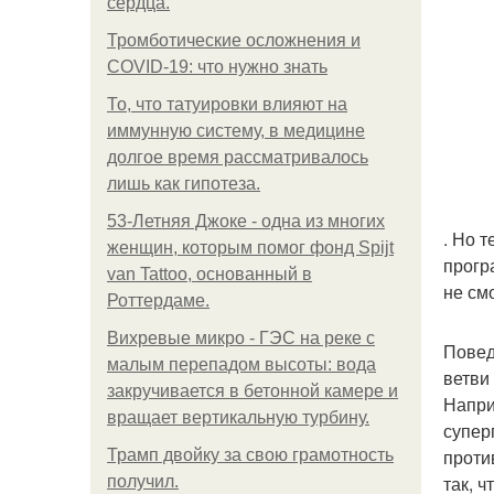
сердца.
Тромботические осложнения и
COVID-19: что нужно знать
То, что татуировки влияют на
иммунную систему, в медицине
долгое время рассматривалось
лишь как гипотеза.
53-Летняя Джоке - одна из многих
. Но 
женщин, которым помог фонд Spijt
прогр
van Tattoo, основанный в
не см
Роттердаме.
Вихревые микро - ГЭС на реке с
Повед
малым перепадом высоты: вода
ветви
закручивается в бетонной камере и
Напри
вращает вертикальную турбину.
супер
проти
Трамп двойку за свою грамотность
так, 
получил.