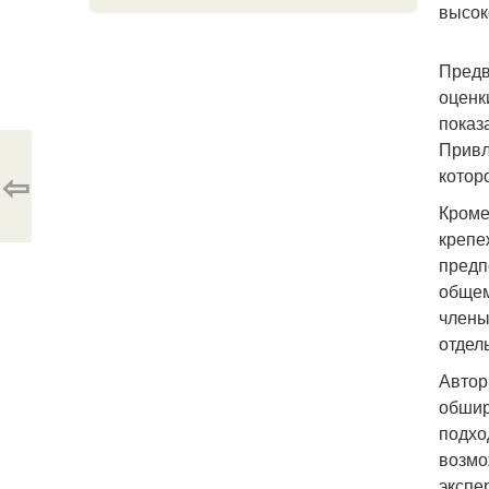
высок
Предв
оценк
показ
Привл
⇦
котор
Кроме
крепе
предп
общем
члены
отдель
Автор
обшир
подхо
возмо
экспе