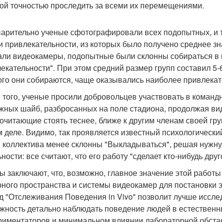
ой точностью проследить за всеми их перемещениями.
арительно ученые сфотографировали всех подопытных, и 
и привлекательности, из которых было получено среднее зн
али видеокамеры, подопытные были склонны собираться в 
екательности". При этом средний размер групп составил 5-6
ого они собираются, чаще оказывались наиболее привлека
 того, ученые просили добровольцев участвовать в команд
жных шайб, разбросанных на поле стадиона, продолжая виде
очитающие стоять теснее, ближе к другим членам своей гр
 деле. Видимо, так проявляется известный психологический
 коллектива менее склонны "Выкладываться", решая нужную
ности: все считают, что его работу "сделает кто-нибудь друг
ы заключают, что, возможно, главное значение этой работы 
ного пространства и системы видеокамер для постановки э
д "Отслеживания Поведения in Vivo" позволит лучше иссле
жность детально наблюдать поведение людей в естествен
риментаторов и минимальном влиянии лабораторной обста