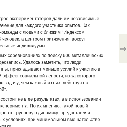
трое экспериментаторов дали им независимые
ачение для каждого участника опытов. Как
команды с людьми с близким "Индексом
 человек, а центром притяжения, вокруг
тельные индивидуумы.
⇨
ных соревнованиях по поиску 500 металлических
озапись. Удалось заметить, что люди,
уппы, прикладывают меньше усилий к участию в
 эффект социальной лености, из-за которого
 задачу, чем каждый из них, действуя по
ой".
состоит не в ее результатах, а в использовании
ксперимента. По их мнению, такой новый
довать групповую динамику, предоставляя
ных условиях, при минимальном вмешательстве
новки.