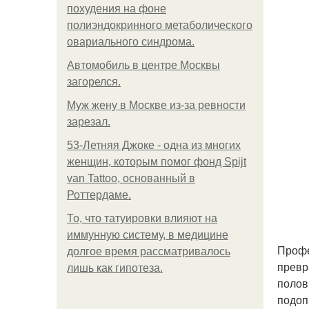
похудения на фоне
полиэндокринного метаболического
овариального синдрома.
Автомобиль в центре Москвы
загорелся.
Mуж жену в Москве из-за ревности
зарезал.
53-Летняя Джоке - одна из многих
женщин, которым помог фонд Spijt
van Tattoo, основанный в
Роттердаме.
То, что татуировки влияют на
иммунную систему, в медицине
Профе
долгое время рассматривалось
превр
лишь как гипотеза.
полов
подоп