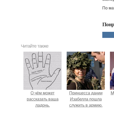
По ма
Понр
Читайте также
О чём может
Принцесса дании
M
рассказать ваша
Изабелла пошла
ладонь.
служить в армию.