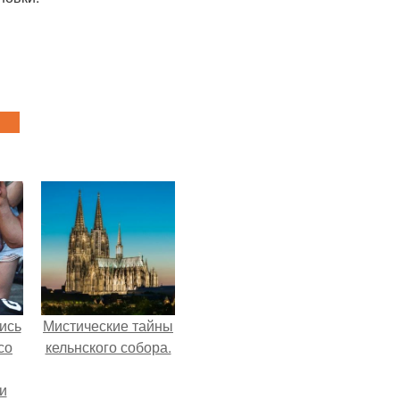
ись
Мистические тайны
со
кельнского собора.
и