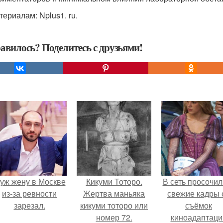
териалам: Nplus1. ru.
авилось? Поделитесь с друзьями!
уж жену в Москве
Кикуми Тоторо.
В сеть просочил
из-за ревности
Жертва маньяка
свежие кадры 
зарезал.
кикуми тоторо или
съёмок
номер 72.
киноадаптаци