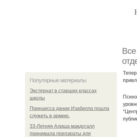
Все
отд
Тепер
привл
Популярные материалы
Экстернат в старших классах
Психо
школы
уровн
Принцесса дании Изабелла пошла
"Цент
служить в армию.
публи
33-Летняя Алиша макдугалл
принимала препараты для