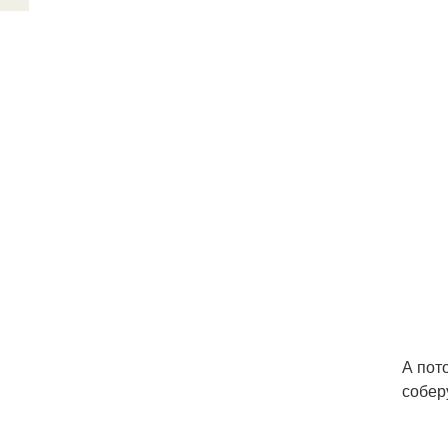
А пот
собер