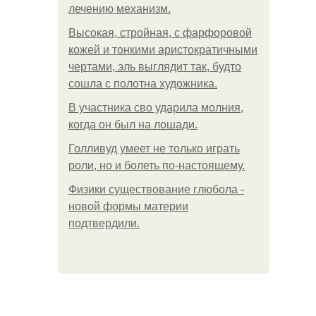
лечению механизм.
Высокая, стройная, с фарфоровой
кожей и тонкими аристократичными
чертами, эль выглядит так, будто
сошла с полотна художника.
В участника сво ударила молния,
когда он был на лошади.
Голливуд умеет не только играть
роли, но и болеть по-настоящему.
Физики существование глюбола -
новой формы материи
подтвердили.