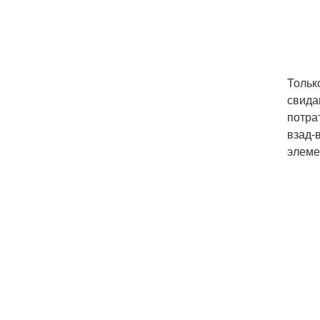
Тольк
свида
потра
взад-
элеме