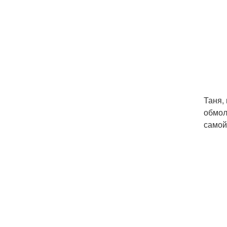
Таня,
обмол
самой