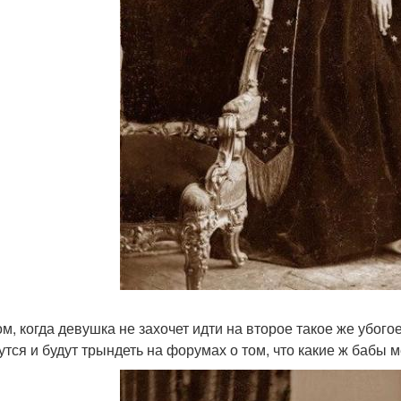
ом, когда девушка не захочет идти на второе такое же убог
утся и будут трындеть на форумах о том, что какие ж бабы 