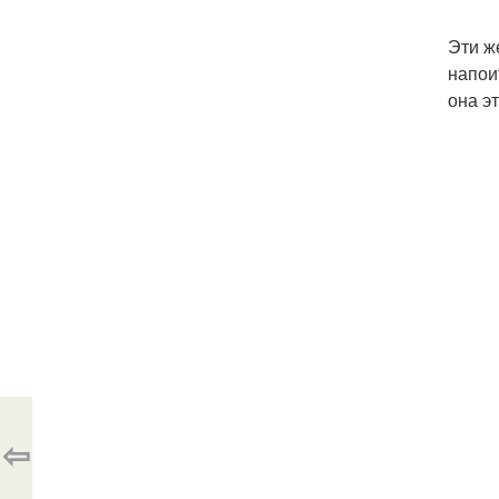
Эти ж
напои
она э
⇦