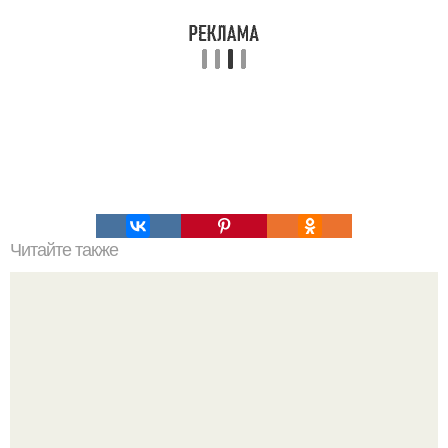
Читайте также
Мальчуган старшую сестру в тазике на сборку урожая