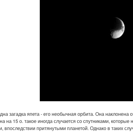
дна загадка япета - его необычная орбита. Она наклонена 
на на 15 о. такое иногда случается со спутниками, которы
и, впоследствии притянутыми планетой. Однако в таких случ