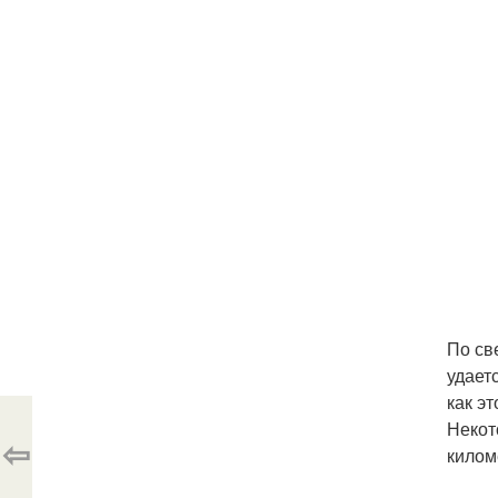
По св
удает
как э
Некот
⇦
килом