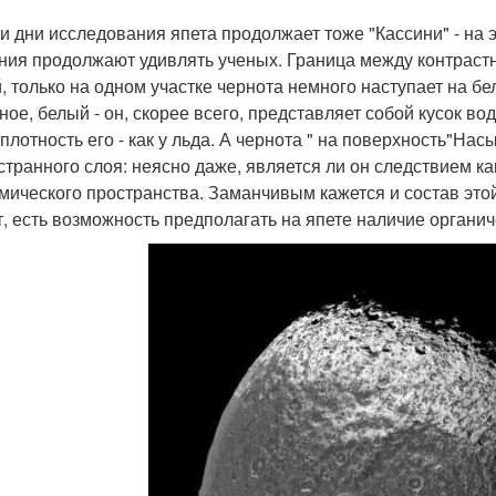
и дни исследования япета продолжает тоже "Кассини" - на э
ния продолжают удивлять ученых. Граница между контраст
й, только на одном участке чернота немного наступает на бе
ное, белый - он, скорее всего, представляет собой кусок в
 плотность его - как у льда. А чернота " на поверхность"
 странного слоя: неясно даже, является ли он следствием к
смического пространства. Заманчивым кажется и состав этой
т, есть возможность предполагать на япете наличие органи