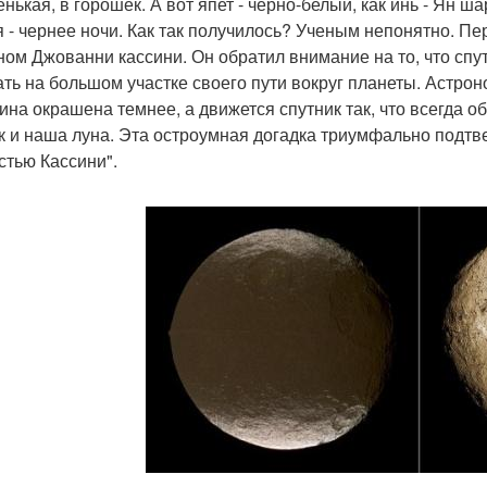
енькая, в горошек. А вот япет - черно-белый, как инь - Ян ш
я - чернее ночи. Как так получилось? Ученым непонятно. Пе
ном Джованни кассини. Он обратил внимание на то, что спут
ать на большом участке своего пути вокруг планеты. Астрон
ина окрашена темнее, а движется спутник так, что всегда об
ак и наша луна. Эта остроумная догадка триумфально подтв
стью Кассини".