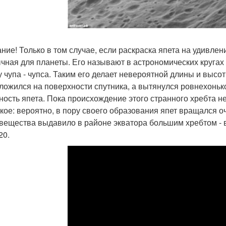
ние! Только в том случае, если раскраска япета на удивлен
чная для планеты. Его называют в астрономических кругах 
у чупа - чупса. Таким его делает невероятной длины и высот
ложился на поверхности спутника, а вытянулся ровнехонько
ность япета. Пока происхождение этого странного хребта н
акое: вероятно, в пору своего образования япет вращался 
 вещества выдавило в районе экватора большим хребтом - в
20.