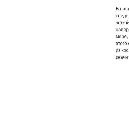
В наш
сведе
четко
навер
мере,
этого
из ко
значи