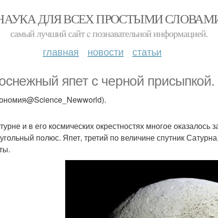
НАУКА ДЛЯ ВСЕХ ПРОСТЫМИ СЛОВАМ
самый лучший сайт c познавательной информацией.
главная
новости
статьи
оснежный япет с черной присыпкой.
рономия@Science_Newworld).
турне и в его космических окрестностях многое оказалось за
угольный полюс. Япет, третий по величине спутник Сатурна,
ты.