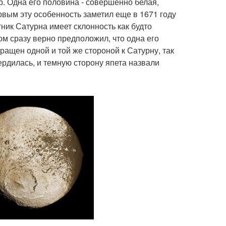
ар. Одна его половина - совершенно белая,
рвым эту особенность заметил еще в 1671 году
ник Сатурна имеет склонность как будто
ом сразу верно предположил, что одна его
ращен одной и той же стороной к Сатурну, так
ердилась, и темную сторону япета назвали