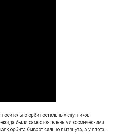
относительно орбит остальных спутников
е некогда были самостоятельными космическими
аях орбита бывает сильно вытянута, а у япета -