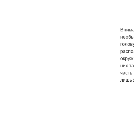
Внима
необы
голов
распо
окруж
них т
часть
лишь 