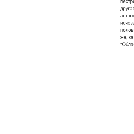
пестр
друга
астро
исчез
полов
же, к
"Обла