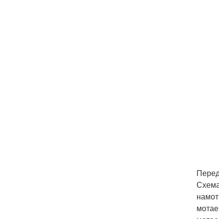
Перед
Схема
намот
мотае