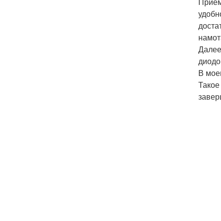
Прием
удобн
доста
намот
Далее
диодо
В мое
Такое
завер