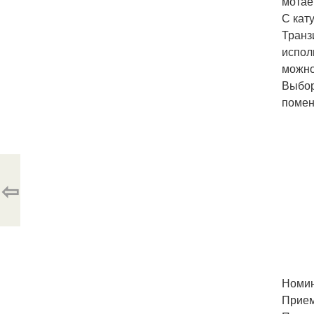
мотае
С кат
Транз
испол
можно
Выбор
помен
⇦
Номин
Прием