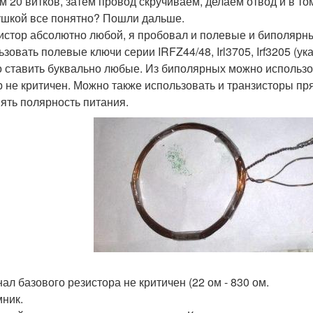
м 20 витков, затем провод скручиваем, делаем отвод и в т
ушкой все понятно? Пошли дальше.
истор абсолютно любой, я пробовал и полевые и биполярны
ьзовать полевые ключи серии IRFZ44/48, Irl3705, Irf3205 (ук
 ставить буквально любые. Из биполярных можно использова
 не критичен. Можно также использовать и транзисторы пря
ять полярность питания.
ал базового резистора не критичен (22 ом - 830 ом.
ник.