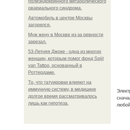
полиэндокринного метаболического
овариального синдрома.
Автомобиль в центре Москвы
загорелся.
Mуж жену в Москве из-за ревности
зарезал.
53-Летняя Джоке - одна из многих
женщин, которым помог фонд Spijt
van Tattoo, основанный в
Роттердаме.
То, что татуировки влияют на
иммунную систему, в медицине
Элект
долгое время рассматривалось
снача
лишь как гипотеза.
любой