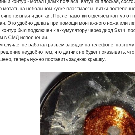
ный контур - мотал целых полчаса. Катушка плоская, состоит
о мотать на небольшом куске пластмассы, витки постепенн
точно грязная и долгая. После намотки отделяем контур от 
ан. Это удобно делать при помощи монтажного ножа или ле
 контур был подключен к аккумулятору через диод Ss14, 
м в СМД исполнении.
м случае, не работал разъем зарядки на телефоне, поэтому
 решение неудобно тем, что датчик не будет показывать, чт
шено, теперь нужно поставить заднюю крышку.