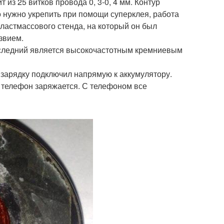
 из 25 витков провода 0, 3-0, 4 мм. Контур
о нужно укрепить при помощи суперклея, работа
пластмассового стенда, на который он был
звием.
последний является высокочастотным кремниевым
 зарядку подключил напрямую к аккумулятору.
о телефон заряжается. С телефоном все