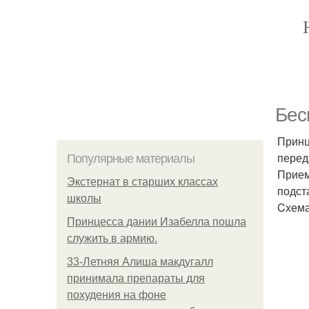
Бес
Принц
перед
Популярные материалы
Прием
Экстернат в старших классах
подст
школы
Cхема
Принцесса дании Изабелла пошла
служить в армию.
33-Летняя Алиша макдугалл
принимала препараты для
похудения на фоне