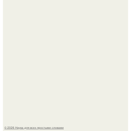
Учёные живую клетку из неживых молекул собрали.
Язык дятла - необычный природный механизм.
© 2026 Наука для всех простыми словами