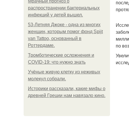
Мрачный прогноз о
после
распространении бактериальных
протя
инфекций у детей вышел.
Иссле
53-Летняя Джоке - одна из многих
забол
женщин, которым помог фонд Spijt
милли
van Tattoo, основанный в
по во
Роттердаме.
Увели
Тромботические осложнения и
иссле
COVID-19: что нужно знать
Учёные живую клетку из неживых
молекул собрали.
Историки рассказали, какие мифы о
древней Греции нам навязало кино.