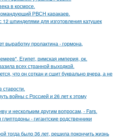
ека в космосе.
 командующий РВСН каракаев.
с 12 шпинделями для изготовления катушек
ет выработку пролактина - гормона,
меев", Египет, римская империя, ок.
азила всех странной выходкой.
ся, что он соткан и сшит буквально вчера, а не
в старости.
ть войны с Россией и 26 лет к этому
 и нескольким другим вопросам, - Fars.
 глиптодоны - гигантские родственники
рой тогда было 36 лет, решила покончить жизнь