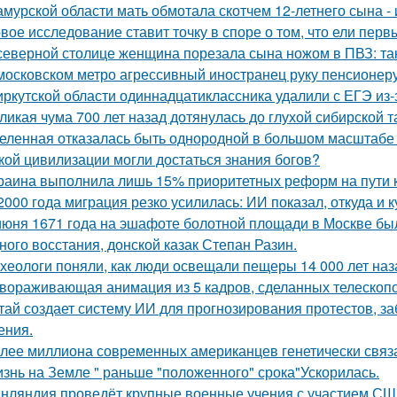
амурской области мать обмотала скотчем 12-летнего сына - 
вое исследование ставит точку в споре о том, что ели пер
северной столице женщина порезала сына ножом в ПВЗ: так
московском метро агрессивный иностранец руку пенсионер
иркутской области одиннадцатиклассника удалили с ЕГЭ из-
ликая чума 700 лет назад дотянулась до глухой сибирской та
еленная отказалась быть однородной в большом масштабе 
кой цивилизации могли достаться знания богов?
раина выполнила лишь 15% приоритетных реформ на пути к 
2000 года миграция резко усилилась: ИИ показал, откуда и к
июня 1671 года на эшафоте болотной площади в Москве бы
ного восстания, донской казак Степан Разин.
хеологи поняли, как люди освещали пещеры 14 000 лет наз
вораживающая анимация из 5 кадров, сделанных телескопо
тай создает систему ИИ для прогнозирования протестов, з
ения.
лее миллиона современных американцев генетически связа
знь на Земле " раньше "положенного" срока"Ускорилась.
нляндия проведёт крупные военные учения с участием США