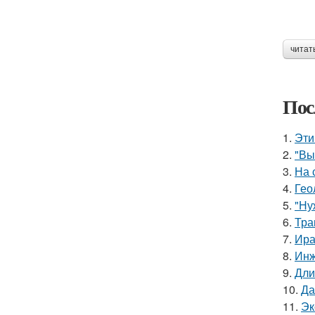
читат
Пос
1.
Эти
2.
"Вы
3.
На 
4.
Гео
5.
"Ну
6.
Тра
7.
Ира
8.
Инж
9.
Дли
10.
Да
11.
Эк