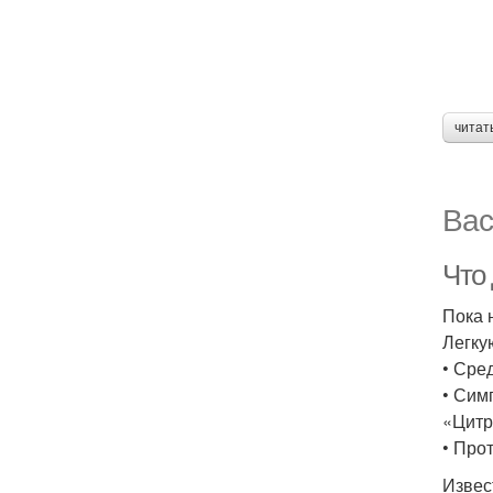
читат
Вас
Что
Пока 
Легку
• Сре
• Сим
«Цитр
• Про
Извес