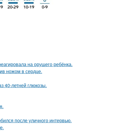
треагировала на орущего ребёнка.
рив ножом в сердце.
з 40-летней глюкозы.
я.
бился после уличного интервью.
е.