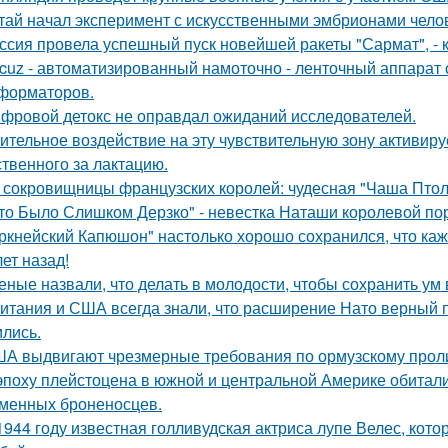
тай начал эксперимент с искусственными эмбрионами челов
ссия провела успешный пуск новейшей ракеты "Сармат", -
cuz - автоматизированный намоточно - ленточный аппарат 
форматоров.
фровой детокс не оправдал ожиданий исследователей.
ительное воздействие на эту чувствительную зону активиру
ственного за лактацию.
 сокровищницы французских королей: чудесная "Чаша Птоле
то Было Слишком Дерзко" - невестка Наташи королевой пор
ркнейский Капюшон" настолько хорошо сохранился, что кажет
ет назад!
еные назвали, что делать в молодости, чтобы сохранить ум 
итания и США всегда знали, что расширение Нато верный пу
ились.
А выдвигают чрезмерные требования по ормузскому проливу
эпоху плейстоцена в южной и центральной Америке обитали
менных броненосцев.
1944 году известная голливудская актриса лупе Велес, кото