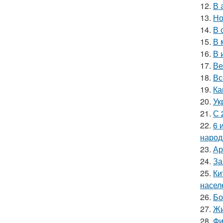
12.
В 
13.
Но
14.
В 
15.
В 
16.
В 
17.
Ве
18.
Вс
19.
Ка
20.
Ук
21.
С 
22.
6 
народ
23.
Ар
24.
За
25.
Ки
насел
26.
Бо
27.
Жи
28.
Фи