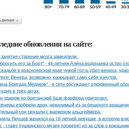
ь дальше →
ледние обновления на сайте:
 занятия старение мозга замедлили.
бросить его за Борт" - 44-летняя Алёна водонаева остро о
свадьбе в красноярском крае чужой гость убил жениха, уда
логи: Венера, возможно, разрывает саму себя изнутри.
жна Бригада Медиков" - в сети обсуждают откровенный обра
гедия в трёх актах:
н ударом по британской базе фэрфорд пригрозил.
енеры изобрели дрон, невидимый из-за бешеного вращени
тельный сон связали с маркером альцгеймера.
нила Якушев женился на 19-летней девушке, в которую влю
с - главу пушкинского музея проверят из-за слов о кокошник