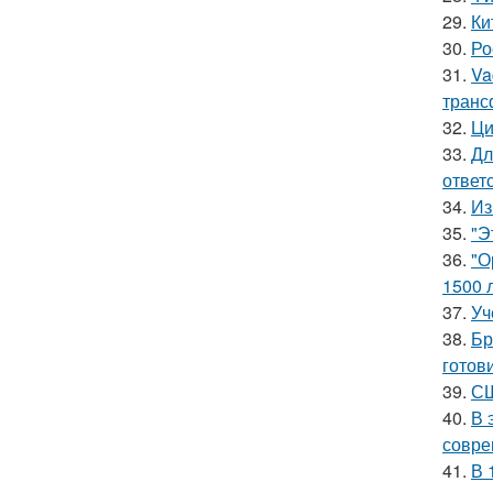
29.
Ки
30.
Ро
31.
Va
транс
32.
Ци
33.
Дл
ответ
34.
Из
35.
"Э
36.
"О
1500 л
37.
Уч
38.
Бр
готов
39.
СШ
40.
В 
совре
41.
В 