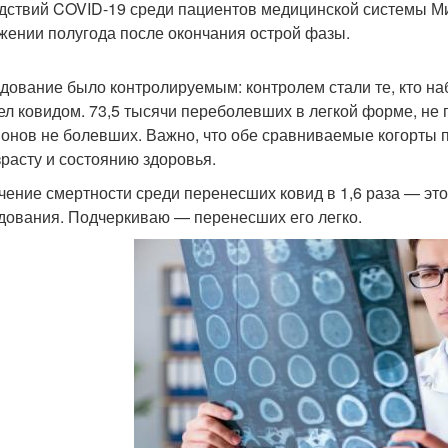
дствий COVID-19 среди пациентов медицинской системы М
жении полугода после окончания острой фазы.
дование было контролируемым: контролем стали те, кто на
ел ковидом. 73,5 тысячи переболевших в легкой форме, не 
онов не болевших. Важно, что обе сравниваемые когорты 
зрасту и состоянию здоровья.
чение смертности среди перенесших ковид в 1,6 раза — эт
дования. Подчеркиваю — перенесших его легко.