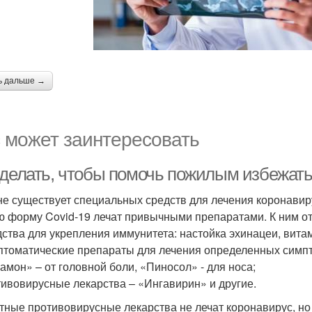
ь дальше →
 может заинтересовать
 делать, чтобы помочь пожилым избежат
не существует специальных средств для лечения коронавир
ю форму Covid-19 лечат привычными препаратами. К ним от
дства для укрепления иммунитета: настойка эхинацеи, вита
птоматические препараты для лечения определенных симпт
амон» – от головной боли, «Пиносол» - для носа;
тивовирусные лекарства – «Ингавирин» и другие.
тные противовирусные лекарства не лечат коронавирус, но