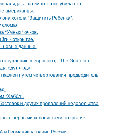
инвалида, а затем жестоко убила его.
вые американцы.
 она хотела "Защитить Ребенка".
у сломал.
за "Умных" очков.
йги - открытие.
- новые данные.
вступлению в евросоюз, - The Guardian.
уда едут люди.
л казнен путем четвертования предводитель
ад.
м "Хаббл".
абастовок и других проявлений недовольства
ны с первыми колонистами: открытие.
 и Германии у границ России.