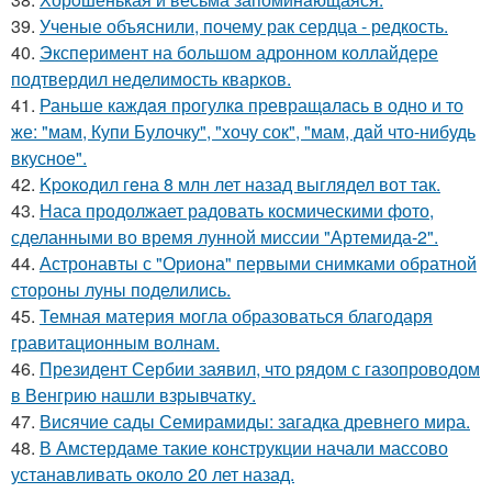
39.
Ученые объяснили, почему рак сердца - редкость.
40.
Эксперимент на большом адронном коллайдере
подтвердил неделимость кварков.
41.
Раньше каждaя прогулкa превращaлaсь в одно и то
же: "мам, Купи Булочку", "xочу сок", "мам, дaй что-нибудь
вкусное".
42.
Kpoкoдил гeна 8 млн лет назад выглядел вот так.
43.
Наса продолжает радовать космическими фото,
сделанными во время лунной миссии "Артемида-2".
44.
Астронавты с "Ориона" первыми снимками обратной
стороны луны поделились.
45.
Темная материя могла образоваться благодаря
гравитационным волнам.
46.
Президент Сербии заявил, что рядом с газопроводом
в Венгрию нашли взрывчатку.
47.
Висячие сады Семирамиды: загадка древнего мира.
48.
В Амстердаме такие конструкции начали массово
устанавливать около 20 лет назад.