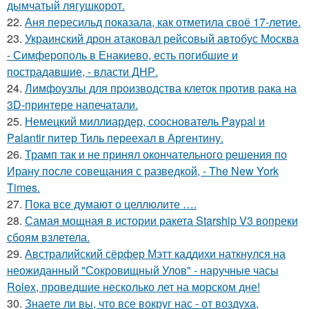
дымчатый лягушкорот.
22.
Аня пересильд показала, как отметила своё 17-летие.
23.
Украинский дрон атаковал рейсовый автобус Москва
- Симферополь в Енакиево, есть погибшие и
пострадавшие, - власти ДНР.
24.
Лимфоузлы для производства клеток против рака на
3D-принтере напечатали.
25.
Немецкий миллиардер, сооснователь Paypal и
Palantir питер Тиль переехал в Аргентину.
26.
Трамп так и не принял окончательного решения по
Ирану после совещания с разведкой, - The New York
Times.
27.
Пока все думают о целлюлите ….
28.
Самая мощная в истории ракета Starship V3 вопреки
сбоям взлетела.
29.
Австралийский сёрфер Мэтт каддихи наткнулся на
неожиданный "Сокровищный Улов" - наручные часы
Rolex, проведшие несколько лет на морском дне!
30.
Знаете ли вы, что все вокруг нас - от воздуха,