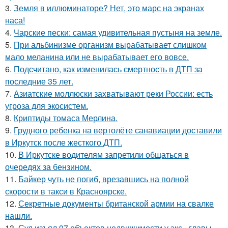
3.
Земля в иллюминаторе? Нет, это марс на экранах
наса!
4.
Чарские пески: самая удивительная пустыня на земле.
5.
При альбинизме организм вырабатывает слишком
мало меланина или не вырабатывает его вовсе.
6.
Подсчитано, как изменилась смертность в ДТП за
последние 35 лет.
7.
Азиатские моллюски захватывают реки России: есть
угроза для экосистем.
8.
Криптиды томаса Мерлина.
9.
Грудного ребенка на вертолёте санавиации доставили
в Иркутск после жесткого ДТП.
10.
В Иркутске водителям запретили общаться в
очередях за бензином.
11.
Байкер чуть не погиб, врезавшись на полной
скорости в такси в Красноярске.
12.
Секретные документы британской армии на свалке
нашли.
13.
Суд изъял 97 объектов недвижимости у экс - главы