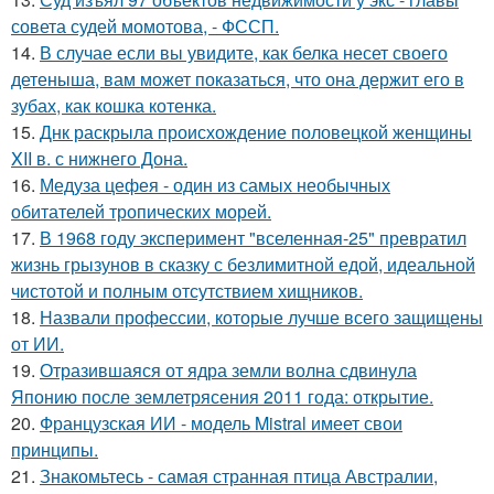
совета судей момотова, - ФССП.
14.
В случае если вы увидите, как белка несет своего
детеныша, вам может показаться, что она держит его в
зубах, как кошка котенка.
15.
Днк раскрыла происхождение половецкой женщины
XII в. с нижнего Дона.
16.
Медуза цефея - один из самых необычных
обитателей тропических морей.
17.
В 1968 году эксперимент "вселенная-25" превратил
жизнь грызунов в сказку с безлимитной едой, идеальной
чистотой и полным отсутствием хищников.
18.
Назвали профессии, которые лучше всего защищены
от ИИ.
19.
Отразившаяся от ядра земли волна сдвинула
Японию после землетрясения 2011 года: открытие.
20.
Французская ИИ - модель Mistral имеет свои
принципы.
21.
Знакомьтесь - самая странная птица Австралии,