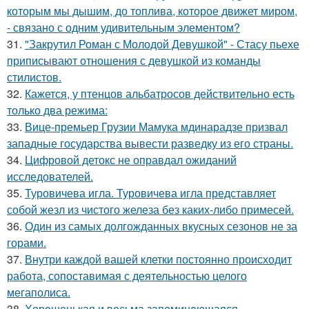
которым мы дышим, до топлива, которое движет миром,
- связано с одним удивительным элементом?
31.
"Закрутил Роман с Молодой Девушкой" - Стасу пьехе
приписывают отношения с девушкой из команды
стилистов.
32.
Кажется, у птенцов альбатросов действительно есть
только два режима:
33.
Вице-премьер Грузии Мамука мдинарадзе призвал
западные государства вывести разведку из его страны.
34.
Цифровой детокс не оправдал ожиданий
исследователей.
35.
Туровичева игла. Туровичева игла представляет
собой жезл из чистого железа без каких-либо примесей.
36.
Один из самых долгожданных вкусных сезонов не за
горами.
37.
Внутри каждой вашей клетки постоянно происходит
работа, сопоставимая с деятельностью целого
мегаполиса.
38.
Хорoшенькая и весьма запоминaющаяся.