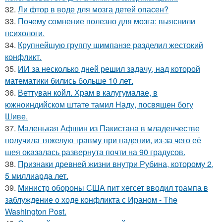
32.
Ли фтор в воде для мозга детей опасен?
33.
Почему сомнение полезно для мозга: выяснили
психологи.
34.
Крупнейшую группу шимпанзе разделил жестокий
конфликт.
35.
ИИ за несколько дней решил задачу, над которой
математики бились больше 10 лет.
36.
Веттуван койл. Храм в калугумалае, в
южноиндийском штате тамил Наду, посвящен богу
Шиве.
37.
Маленькая Афшин из Пакистана в младенчестве
получила тяжелую травму при падении, из-за чего её
шея оказалась развернута почти на 90 градусов.
38.
Признаки древней жизни внутри Рубина, которому 2,
5 миллиарда лет.
39.
Министр обороны США пит хегсет вводил трампа в
заблуждение о ходе конфликта с Ираном - The
Washington Post.