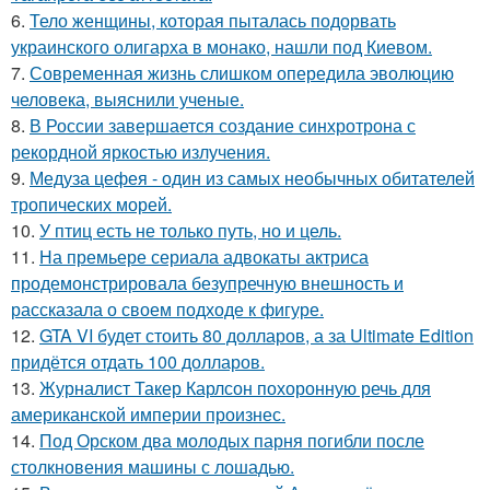
6.
Тело женщины, которая пыталась подорвать
украинского олигарха в монако, нашли под Киевом.
7.
Современная жизнь слишком опередила эволюцию
человека, выяснили ученые.
8.
В России завершается создание синхротрона с
рекордной яркостью излучения.
9.
Медуза цефея - один из самых необычных обитателей
тропических морей.
10.
У птиц есть не только путь, но и цель.
11.
На премьере сериала адвокаты актриса
продемонстрировала безупречную внешность и
рассказала о своем подходе к фигуре.
12.
GTA VI будет стоить 80 долларов, а за Ultimate Edition
придётся отдать 100 долларов.
13.
Журналист Такер Карлсон похоронную речь для
американской империи произнес.
14.
Под Орском два молодых парня погибли после
столкновения машины с лошадью.