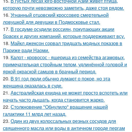
15.
В густых лесах юго-восточной Азии живёт птица,
которую почти невозможно заметить, даже стоя рядом.
16.
Угнанный отцовский кроссовер смертельной
ловушкой для девушки в Подмосковье стал.
17.
В госдуме осудили россиян, покупающих акции
Spacex и других компаний, которые поддерживают всу.
18.
Майкл джексон сорвал тридцать модных показов в
Париже ради Наоми.
19.
Калот - кровосос - ящерица из семейства агамовых,
примечательная стройным телом, удлинённой головой и
яркой окраской самцов в брачный период.
20.
В 91 год люди обычно думают о покое, но эта
женщина оказалась в суде.
21.
Австралийская ехидна не может просто вспотеть или
начать часто дышать, когда становится жарко.
22.
Столкновение "Обнулило" вращение нашей
галактики 11 млрд лет назад.
23.
Один из двух колоссальных резных сосудов для
священного масла или воды в античном городе пергам