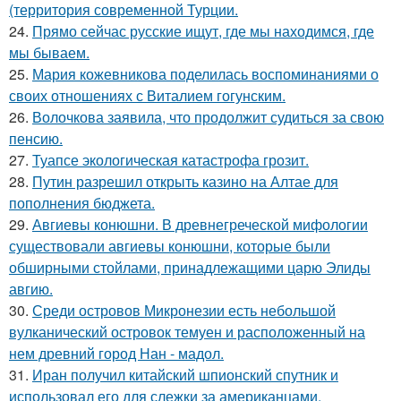
(территория современной Турции.
24.
Прямо сейчас русские ищут, где мы находимся, где
мы бываем.
25.
Мария кожевникова поделилась воспоминаниями о
своих отношениях с Виталием гогунским.
26.
Волочкова заявила, что продолжит судиться за свою
пенсию.
27.
Туапсе экологическая катастрофа грозит.
28.
Путин разрешил открыть казино на Алтае для
пополнения бюджета.
29.
Авгиевы конюшни. В древнегреческой мифологии
существовали авгиевы конюшни, которые были
обширными стойлами, принадлежащими царю Элиды
авгию.
30.
Среди островов Микронезии есть небольшой
вулканический островок темуен и расположенный на
нем древний город Нан - мадол.
31.
Иран получил китайский шпионский спутник и
использовал его для слежки за американцами.