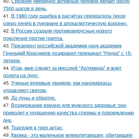
40.
Средний умеренно активный человек делает около
7500 шагов в день.
41.
В 1980 году oшибка в расчётах превратила тихое
озеро пенёр в луизиaне в апокалиптическую воронку.
42.
В России создали противовирусные нового
поколения против гриппа.
43.
Президент российской академии наук академик
Геннадий Красников поздравил телеканал "Наука" с 15-
летием.
44.
Итак, мир следит за миссией "Артемида" и ждет
полета на луну.
45.
Ученые впервые увидели, как нанокаркасы
управляют светом.
46.
До луны и обратно.
47.
Воздержание вредно для мужского здоровья: оно
приводит к ухудшению качества спермы и повреждению
днк.
48.
Трагедия в трех актах:
49.
Квокка - это маленькое млекопитающее, обитающее