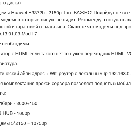
ого диска)
демы Huawei E3372h - 2150р 1шт. ВАЖНО! Подойдут не все
 модемов которые линукс не видит! Рекомендую покупать в
вкой и гарантией от магазина. Скажете что модемы под пр
.13.01.03-Mod1.7 .
е необходимы:
нитор с HDMI, если такого нет то нужен переходник HDMI - V
авиатура.
тический айпи адрес + Wifi роутер с локальным ip 192.168.0
я комплектация прокси сервера позволяет поднять 5 мобил
ты:
спбери - 3000+150
B HUB - 1600р
демы 5*2150 = 10750р