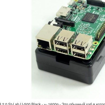
B 2.0 St-Lab U-500 Black - +- 1600р - Это обычный хаб в ко