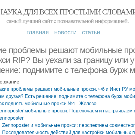
НАУКА ДЛЯ ВСЕХ ПРОСТЫМИ СЛОВАМ
самый лучший сайт c познавательной информацией.
главная
новости
статьи
ие проблемы решают мобильные прок
кси RIP? Вы уехали за границу или у
ение: поднимите с телефона бурж м
ержание
акие проблемы решают мобильные прокси. Фб и Инст РУ моб
ам друзья? Есть решение: поднимите с телефона бурж моби
ак поднять мобильные прокси №1 - Железо
ennoposter мобильные прокси. Подключаем и настраиваем 
ennoposter
Zennoposter и мобильные прокси: перспективы совместно
Последовательность действий для настройки мобильных п