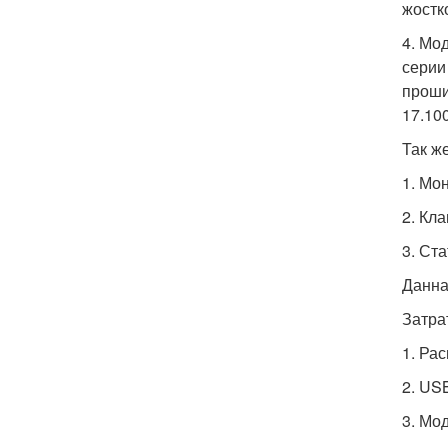
жостк
4. Мо
серии
проши
17.100
Так ж
1. Мо
2. Кл
3. Ста
Данна
Затра
1. Ра
2. US
3. Мо