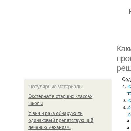
Как
про
реш
Сод
К
Популярные материалы
т
Экстернат в старших классах
К
школы
Z
У вич и рака обнаружили
Z
одинаковый препятствующий
лечению механизм.