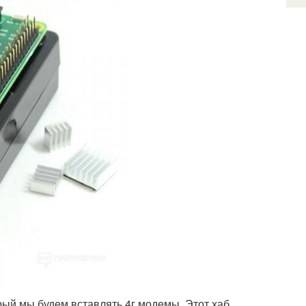
торый мы будем вставлять 4г модемы. Этот хаб