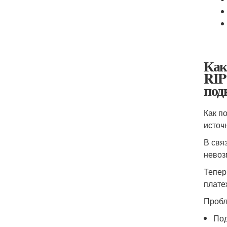
Как
RIP
под
Как п
источ
В свя
невоз
Тепер
плате
Пробл
Под