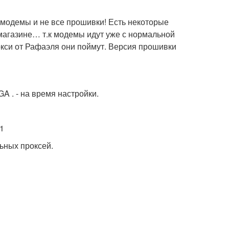
 модемы и не все прошивки! Есть некоторые
магазине… т.к модемы идут уже с нормальной
окси от Рафаэля они поймут. Версия прошивки
GA . - на время настройки.
.1
ьных проксей.