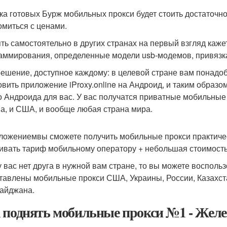
ка готовых Бурж мобильных прокси будет стоить достаточно
омиться с ценами.
ть самостоятельно в других странах на первый взгляд каже
аммирования, определенные модели usb-модемов, привязка 
решение, доступное каждому: в целевой стране вам понадоб
овить приложение iProxy.online на Андроид, и таким образ
о Андроида для вас. У вас получатся приватные мобильные п
а, и США, и вообще любая страна мира.
ложениемвы сможете получить мобильные прокси практиче
ивать тариф мобильному оператору + небольшая стоимость с
у вас нет друга в нужной вам стране, то вы можете восполь
тавлены мобильные прокси США, Украины, России, Казахста
айджана.
 поднять мобильные прокси №1 - Желе