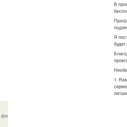
В про
беспл
Прогр
подле
Я пос
будет
Благо
прокс
Необх
1. Ra
серве
питан
⇦