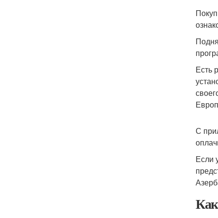
Покуп
ознак
Подня
прогр
Есть 
устан
своег
Европ
С при
оплач
Если 
предс
Азерб
Как