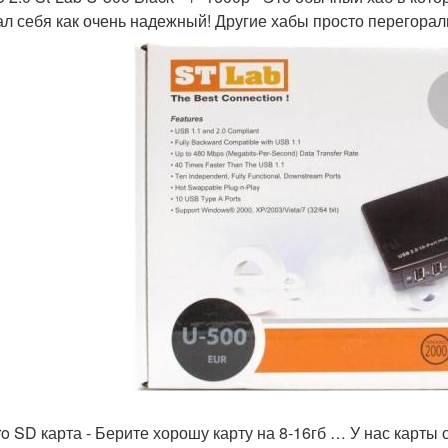
ал себя как очень надежный! Другие хабы просто перегора
cro SD карта - Берите хорошу карту на 8-16гб … У нас карты