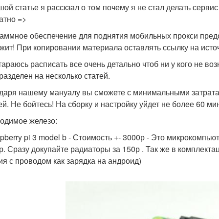
шой статье я расскзал о том почему я не стал делать серви
атно =>
аммное обеспечение для поднятия мобильных прокси пре
жит! При копировании материала оставлять ссылку на источн
тараюсь расписать все очень детально чтоб ни у кого не во
 разделен на несколько статей.
даря нашему мануалу вы сможете с минимальными затрата
ей. Не бойтесь! На сборку и настройку уйдет не более 60 мин
одимое железо:
spberry pi 3 model b - Стоимость +- 3000р - Это микрокомпь
р. Сразу докупайте радиаторы за 150р . Так же в комплекта
ия с проводом как зарядка на андроид)