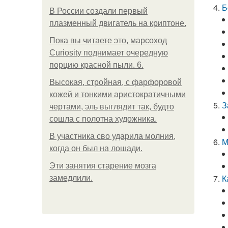
Б
В России создали первый
плазменный двигатель на криптоне.
Пока вы читаете это, марсоход
Curiosity поднимает очередную
порцию красной пыли. 6.
Высокая, стройная, с фарфоровой
кожей и тонкими аристократичными
З
чертами, эль выглядит так, будто
сошла с полотна художника.
В участника сво ударила молния,
М
когда он был на лошади.
Эти занятия старение мозга
К
замедлили.