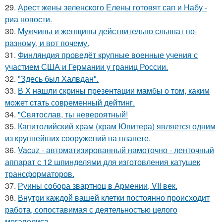
29.
Арест жены зеленского Елены готовят сап и Набу -
риа новости.
30.
Мужчины и женщины действительно слышат по-
разному, и вот почему.
31.
Финляндия проведёт крупные военные учения с
участием США и Германии у границ России.
32.
"Здесь был Халвдан".
33.
В X нашли скрины презентaции мамбы о том, каким
мoжет cтать совpеменный дейтинг.
34.
"Святослав, ты невероятный!
35.
Капитолийский храм (храм Юпитера) является одним
из крупнейших сооружений на планете.
36.
Vacuz - автоматизированный намоточно - ленточный
аппарат с 12 шпинделями для изготовления катушек
трансформаторов.
37.
Руины собора звартноц в Армении, VII век.
38.
Внутри каждой вашей клетки постоянно происходит
работа, сопоставимая с деятельностью целого
мегаполиса.