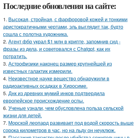
Последние обновления на сайте:
1.
Высокая, стройная, с фарфоровой кожей и тонкими
аристократичными чертами, эль выглядит так, будто
сошла с полотна художника.
2.
Агент фбр украл $1 млн в крипте, запомнив сид -
фразы из дела, и советовался с Chatgpt, как их
потратить.
3.
Астрофизики наконец размер крупнейшей из
известных галактик измерили.
4.
Неизвестное науке вещество обнаружили в
радиоактивных осадках в Хиросиме.
5.
Днк из древних мумий инков подтвердила
европейское происхождение оспы.
6.
Ученые узнали, чем обусловлена польза сельской
жизни для детей.
7.
Морской леопард развивает под водой скорость выше
сорока километров в час, но на льду он неуклюж.
8.
Пассажир таксистку после убийства сожительницы в