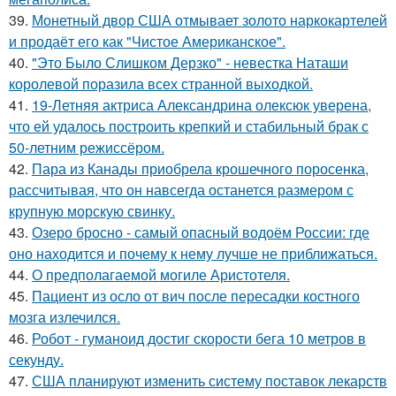
39.
Монетный двор США отмывает золото наркокартелей
и продаёт его как "Чистое Американское".
40.
"Это Было Слишком Дерзко" - невестка Наташи
королевой поразила всех странной выходкой.
41.
19-Летняя актриса Александрина олексюк уверена,
что ей удалось построить крепкий и стабильный брак с
50-летним режиссёром.
42.
Пара из Канады приобрела крошечного поросенка,
рассчитывая, что он навсегда останется размером с
крупную морскую свинку.
43.
Озеро бросно - самый опасный водоём России: где
оно находится и почему к нему лучше не приближаться.
44.
О предполагаемой могиле Аристотеля.
45.
Пациент из осло от вич после пересадки костного
мозга излечился.
46.
Робот - гуманоид достиг скорости бега 10 метров в
секунду.
47.
США планируют изменить систему поставок лекарств