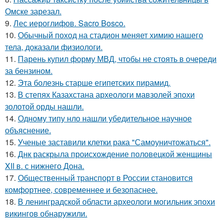
Омске зарезал.
9.
Лес иероглифов. Sacro Bosco.
10.
Обычный поход на стадион меняет химию нашего
тела, доказали физиологи.
11.
Парень купил форму МВД, чтобы не стоять в очереди
за бензином.
12.
Эта болезнь старше египетских пирамид.
13.
В степях Казахстана археологи мавзолей эпохи
золотой орды нашли.
14.
Одному типу нло нашли убедительное научное
объяснение.
15.
Ученые заставили клетки рака "Самоуничтожаться".
16.
Днк раскрыла происхождение половецкой женщины
XII в. с нижнего Дона.
17.
Общественный транспорт в России становится
комфортнее, современнее и безопаснее.
18.
В ленинградской области археологи могильник эпохи
викингов обнаружили.