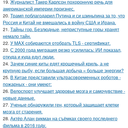
19.
Журналист Такер Карлсон похоронную речь для
американской империи произнес.
20.
Трамп поблагодарил Путина и си цзиньпина за то, что
Россия и Китай не вмешались в войну США и Ирана.
21.
Тайны гор. Безлюдные, неприступные горы хранят
немало тайн.
22.
У MAX собираются отобрать TLS - сертификат.
23.
С 2000 года миграция резко усилилась: ИИ показал,
откуда и куда едут люди.
24.
Зачем синие киты едят крошечный криль, а не
крупную рыбу, если большая добыча = больше энергии?
25.
В Китае представили ультрасовременных роботов -
пожарных - они умеют:
26.
Велоспорт улучшает здоровье мозга и самочувствие -
новые данные.
27.
Ученые обнаружили ген, который защищает клетки
мозга от старения.
28.
Актёр Алан рикман на съёмках своего последнего
фильма в 2016 году.