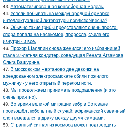
43.
Автоматизированная конвейерная модель.
44.
Успели побывать на международной ярмарке
интеллектуальной литературы non/fictioNвесна?
45.
Обычно такие грибы представляют очень просто:
спора попала на насекомое, проросла, съела его
изнутри - и всё.
46.
Прохор Шаляпин снова женился: его избранницей
стала 37-летняя кондитер, соведущая Рената Агзамова
Ольга Вашурина.
47.
В московском Чертаново две девочки на
арендованном электросамокате сбили пожилого
мужчину - у него открытый перелом ноги.
48.
Мы продолжаем принимать поздравления (и это
очень приятно).
49.
Во время великой миграции зебр в Ботсване
произошёл любопытный случай: африканский саванный
слон вмешался в драку между двумя самцами.
50.
Странный сигнал из космоса может подтвердить