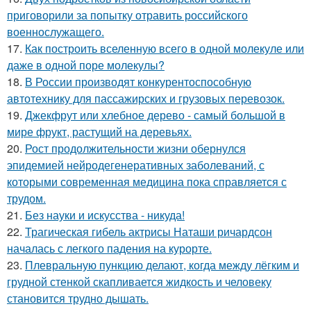
приговорили за попытку отравить российского
военнослужащего.
17.
Как построить вселенную всего в одной молекуле или
даже в одной поре молекулы?
18.
В России производят конкурентоспособную
автотехнику для пассажирских и грузовых перевозок.
19.
Джекфрут или хлебное дерево - самый большой в
мире фрукт, растущий на деревьях.
20.
Рост продолжительности жизни обернулся
эпидемией нейродегенеративных заболеваний, с
которыми современная медицина пока справляется с
трудом.
21.
Без науки и искусства - никуда!
22.
Трагическая гибель актрисы Наташи ричардсон
началась с легкого падения на курорте.
23.
Плевральную пункцию делают, когда между лёгким и
грудной стенкой скапливается жидкость и человеку
становится трудно дышать.