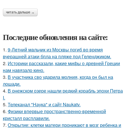
читать дальше →
Последние обновления на сайте:
1.
9-Лeтний мaльчик из Москвы погиб во время
вчерашней атаки бпла на пляже под Геленджиком.
2.
Историки рассказали, какие мифы о древней Греции
нам навязало кино.
3.
В участника сво ударила молния, когда он был на
лошади.
4.
В онежском озере нашли редкий корабль эпохи Петра
I.
5.
Телеканал "Наука" и сайт Naukatv.
6.
Физики впервые пространственно-временной
кристалл расплавили.
7.
Открытие: клетки матери проникают в мозг ребенка и