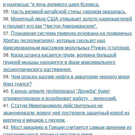
и надписью "я дочь великого царя Ксеркса.
35.
Часть великой китайской стены городом оказалась.
36.
Монетный двор США отмывает золото наркокартелей
и продаёт его как "Чистое Американское".
37.
Планарная система привода основана на подвижных
Xbot'ах (исполнителях), которые скользят над
фиксированным массивом модульных Flyway (статоров.
38.
Когда штанга касается груди, волокна большой
грудной мышцы находятся в фазе максимального
эксцентрического растяжения.
39.
Чем опасен разлив нефти в акватории черного моря
близ туапсе?
40.
К концу апреля трубопровод "Дружба" будет
отремонтирован и возобновит работу, - зеленский.
41.
Статую Микеланджело действительно не
эвакуировали: вокруг неё построили защитный короб из
кирпича и мешков с песком.
42.
Мост аркадико в Греции считается самым древним из
сохранившихся арочных мостов в мире.