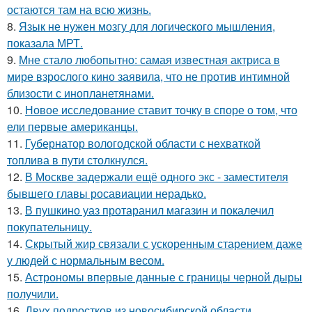
остаются там на всю жизнь.
8.
Язык не нужен мозгу для логического мышления,
показала МРТ.
9.
Мне стало любопытно: самая известная актриса в
мире взрослого кино заявила, что не против интимной
близости с инопланетянами.
10.
Новое исследование ставит точку в споре о том, что
ели первые американцы.
11.
Губернатор вологодской области с нехваткой
топлива в пути столкнулся.
12.
В Москве задержали ещё одного экс - заместителя
бывшего главы росавиации нерадько.
13.
В пушкино уаз протаранил магазин и покалечил
покупательницу.
14.
Скрытый жир связали с ускоренным старением даже
у людей с нормальным весом.
15.
Астрономы впервые данные с границы черной дыры
получили.
16.
Двух подростков из новосибирской области