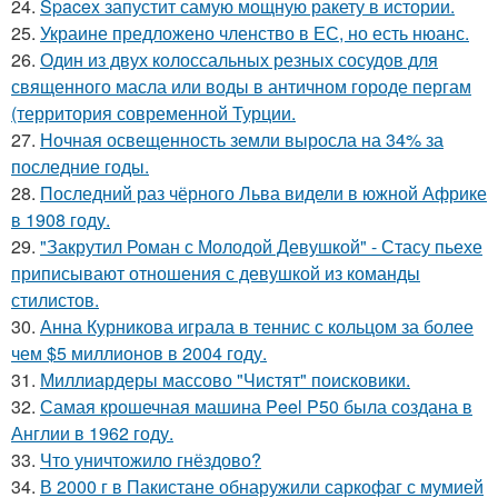
24.
Spacex запустит самую мощную ракету в истории.
25.
Украине предложено членство в ЕС, но есть нюанс.
26.
Один из двух колоссальных резных сосудов для
священного масла или воды в античном городе пергам
(территория современной Турции.
27.
Ночная освещенность земли выросла на 34% за
последние годы.
28.
Последний раз чёрного Льва видели в южной Африке
в 1908 году.
29.
"Закрутил Роман с Молодой Девушкой" - Стасу пьехе
приписывают отношения с девушкой из команды
стилистов.
30.
Анна Курникова играла в теннис с кольцом за более
чем $5 миллионов в 2004 году.
31.
Миллиардеры массово "Чистят" поисковики.
32.
Самая крошечная машина Peel P50 была создана в
Англии в 1962 году.
33.
Что уничтожило гнёздово?
34.
В 2000 г в Пакистане обнаружили саркофаг с мумией