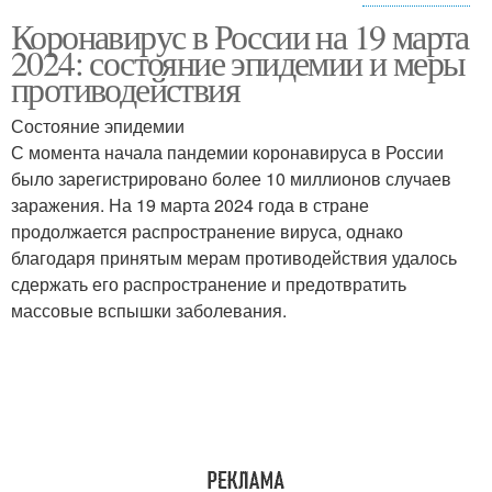
Ситуация с
Ситуация с
Коронавирус в России на 19 марта
международными
образовательными
2024: состояние эпидемии и меры
отношениями
учреждениями
противодействия
Состояние эпидемии
Коронавирус для
Ситуация с
С момента начала пандемии коронавируса в России
российской экономики
коронавирусом
было зарегистрировано более 10 миллионов случаев
заражения. На 19 марта 2024 года в стране
продолжается распространение вируса, однако
благодаря принятым мерам противодействия удалось
Ситуация с
Ситуация с тестами
сдержать его распространение и предотвратить
госпитализацией
массовые вспышки заболевания.
Ситуация с карантином