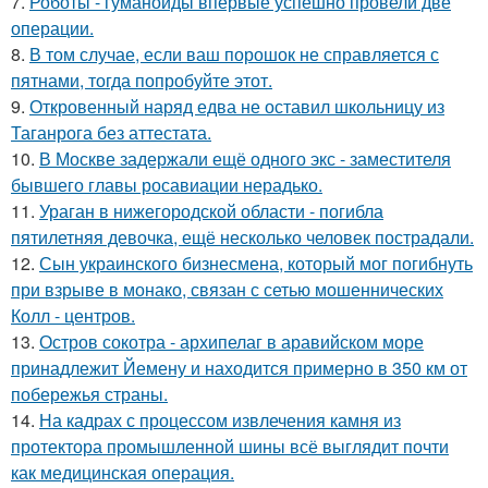
7.
Роботы - гуманоиды впервые успешно провели две
операции.
8.
В том случае, если ваш порошок не справляется с
пятнами, тогда попробуйте этот.
9.
Откровенный наряд едва не оставил школьницу из
Таганрога без аттестата.
10.
В Москве задержали ещё одного экс - заместителя
бывшего главы росавиации нерадько.
11.
Ураган в нижегородской области - погибла
пятилетняя девочка, ещё несколько человек пострадали.
12.
Сын украинского бизнесмена, который мог погибнуть
при взрыве в монако, связан с сетью мошеннических
Колл - центров.
13.
Остров сокотра - архипелаг в аравийском море
принадлежит Йемену и находится примерно в 350 км от
побережья страны.
14.
На кадрах с процессом извлечения камня из
протектора промышленной шины всё выглядит почти
как медицинская операция.