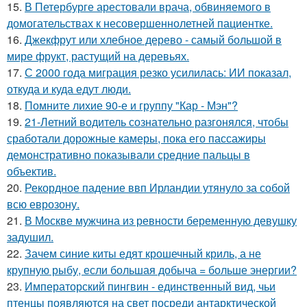
15.
В Петербурге арестовали врача, обвиняемого в
домогательствах к несовершеннолетней пациентке.
16.
Джекфрут или хлебное дерево - самый большой в
мире фрукт, растущий на деревьях.
17.
С 2000 года миграция резко усилилась: ИИ показал,
откуда и куда едут люди.
18.
Помните лихие 90-е и группу "Кар - Мэн"?
19.
21-Летний водитель сознательно разгонялся, чтобы
сработали дорожные камеры, пока его пассажиры
демонстративно показывали средние пальцы в
объектив.
20.
Рекордное падение ввп Ирландии утянуло за собой
всю еврозону.
21.
В Москве мужчина из ревности беременную девушку
задушил.
22.
Зачем синие киты едят крошечный криль, а не
крупную рыбу, если большая добыча = больше энергии?
23.
Императорский пингвин - единственный вид, чьи
птенцы появляются на свет посреди антарктической