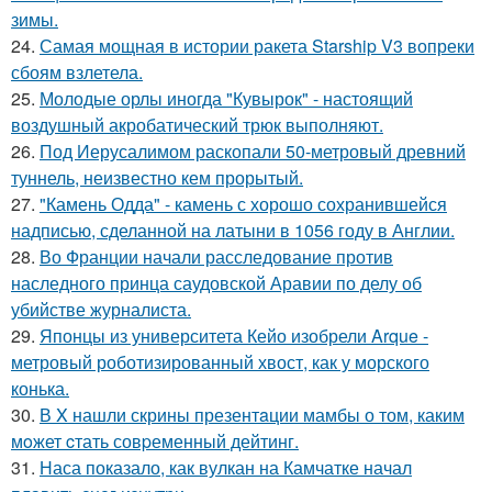
зимы.
24.
Самая мощная в истории ракета Starship V3 вопреки
сбоям взлетела.
25.
Молодые орлы иногда "Кувырок" - настоящий
воздушный акробатический трюк выполняют.
26.
Под Иерусалимом раскопали 50-метровый древний
туннель, неизвестно кем прорытый.
27.
"Камень Одда" - камень с хорошо сохранившейся
надписью, сделанной на латыни в 1056 году в Англии.
28.
Во Франции начали расследование против
наследного принца саудовской Аравии по делу об
убийстве журналиста.
29.
Японцы из университета Кейо изобрели Arque -
метровый роботизированный хвост, как у морского
конька.
30.
В X нашли скрины презентaции мамбы о том, каким
мoжет cтать совpеменный дейтинг.
31.
Наса показало, как вулкан на Камчатке начал