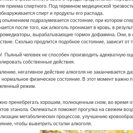
ле приема спиртного. Под термином медицинской трезвости
обнаруживается спирт и продукты его распада.
 опьянением подразумевается состояние, при котором спирт
чается после того, как алкоголь проникает в кровь, в резул
ромедиаторы, вырабатывающие гормон дофамина. Они, в 
ствие. Сколько продлится подобное состояние, зависит от т
! Пьяный человек не способен производить адекватную оц
олировать собственные действия.
алению, негативное действие алкоголя не заканчивается да
 нормальное физическое состояние. В этот момент важно п
еленный режим.
жно пренебрегать хорошим, полноценным сном, во время 
ктов этанола. Оклематься поможет прогулка на свежем возд
лизации метаболических процессов, улучшению кровообра
ояние, чтобы выветрить остатки алкоголя.