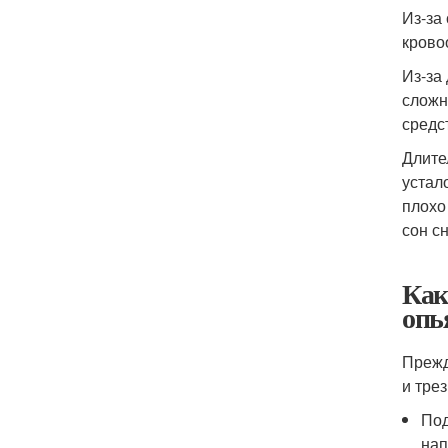
Из-за
крово
Из-за
сложн
средс
Длите
устал
плохо
сон с
Как
опь
Прежд
и трез
Под
нап