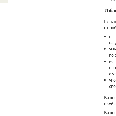
Изба
Есть 
с про
в п
на 
умы
по 
исп
про
с у
упо
спо
Важно
пребы
Важно