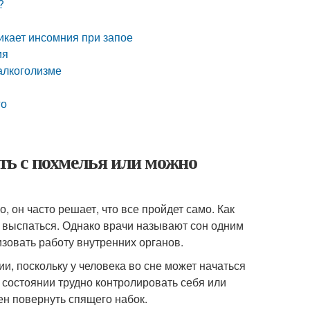
?
икает инсомния при запое
ия
 алкоголизме
го
ать с похмелья или можно
, он часто решает, что все пройдет само. Как
м выспаться. Однако врачи называют сон одним
зовать работу внутренних органов.
и, поскольку у человека во сне может начаться
м состоянии трудно контролировать себя или
ен повернуть спящего набок.