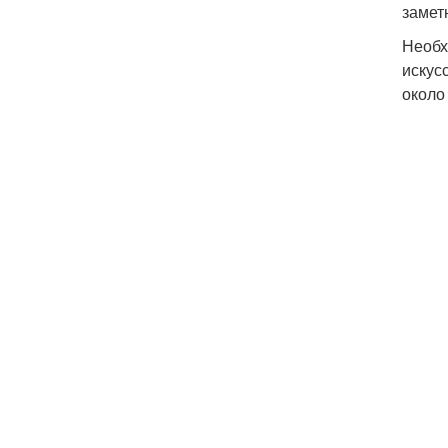
замет
Необх
искус
около