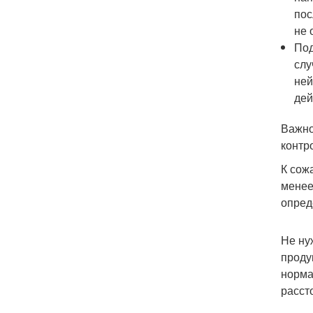
пос
не 
Под
слу
ней
дей
Важно
контр
К сож
менее
опред
Не ну
проду
норма
расст