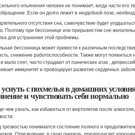
 сильного опьянения человек не понимает, когда части его т
обращение. Если он долго лежит в неудобной позе, необход
 длительного отсутствия сна, самочувствие будет ухудшатьс
о. Поэтому при бессоннице или прерывистом сне желател
тва для устранения этой проблемы.
льная бессонница может привести к различным последстви
ость, снижение работоспособности. Также могут появиться 
 и мало спят, часто страдают от панических атак , депрес
нижает иммунитет и провоцирует развитие сердечных забол
 уснуть с похмелья в домашних условия
янение и чувствовать себя нормально
е чем узнать, как избавиться от вертолетов после алкоголя
вости:
 трезвостью понимается состояние полного и продолжитель
итков. Отрезвление, в свою очередь, предполагает хороше