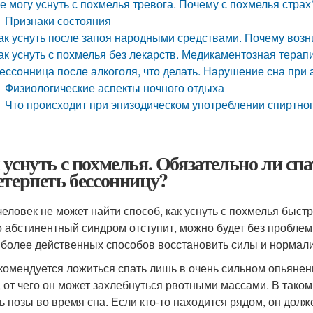
е могу уснуть с похмелья тревога. Почему с похмелья страх
Признаки состояния
ак уснуть после запоя народными средствами. Почему возн
ак уснуть с похмелья без лекарств. Медикаментозная терап
ессонница после алкоголя, что делать. Нарушение сна при
Физиологические аспекты ночного отдыха
Что происходит при эпизодическом употреблении спиртно
 уснуть с похмелья. Обязательно ли сп
етерпеть бессонницу?
человек не может найти способ, как уснуть с похмелья быстро
о абстинентный синдром отступит, можно будет без пробле
иболее действенных способов восстановить силы и нормали
комендуется ложиться спать лишь в очень сильном опьянени
, от чего он может захлебнуться рвотными массами. В тако
ь позы во время сна. Если кто-то находится рядом, он долж