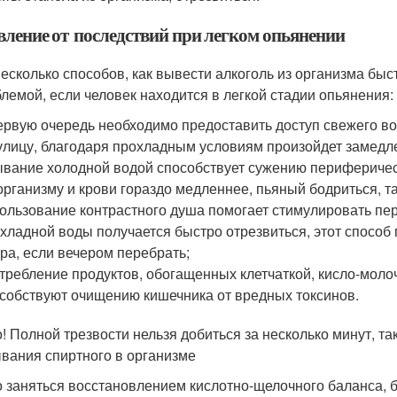
вление от последствий при легком опьянении
несколько способов, как вывести алкоголь из организма быс
блемой, если человек находится в легкой стадии опьянения:
ервую очередь необходимо предоставить доступ свежего во
улицу, благодаря прохладным условиям произойдет замедле
вание холодной водой способствует сужению периферическ
организму и крови гораздо медленнее, пьяный бодриться, т
ользование контрастного душа помогает стимулировать п
хладной воды получается быстро отрезвиться, этот способ
тра, если вечером перебрать;
требление продуктов, обогащенных клетчаткой, кисло-моло
собствуют очищению кишечника от вредных токсинов.
! Полной трезвости нельзя добиться за несколько минут, та
вания спиртного в организме
 заняться восстановлением кислотно-щелочного баланса,