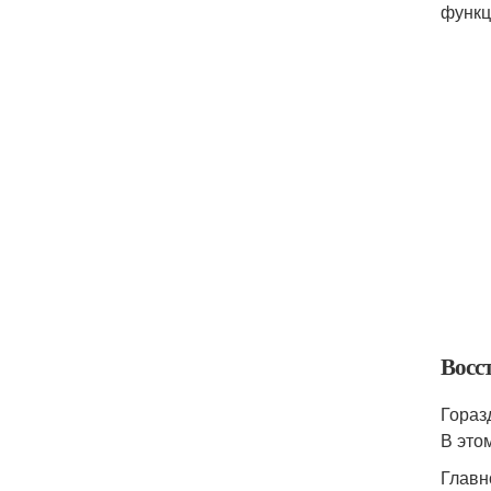
функц
Восс
Гораз
В это
Главн