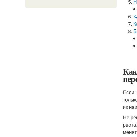
Н
К
К
Б
Как
пер
Если 
тольк
из на
Не ре
рвота
менят