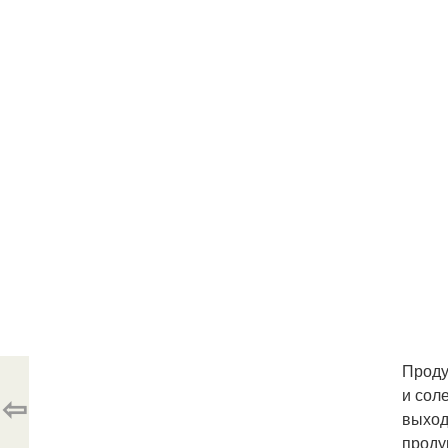
Проду
и сол
⇦
выход
проду