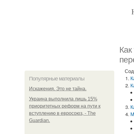
Как
пер
Сод
К
Популярные материалы
К
Искажения. Это не тайна.
Украина выполнила лишь 15%
приоритетных реформ на пути к
К
вступлению в евросоюз, - The
М
Guardian.