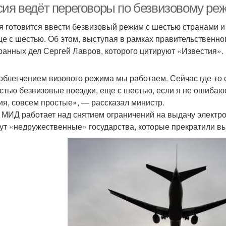
сия ведёт переговоры по безвизовому реж
я готовится ввести безвизовый режим с шестью странами 
ще с шестью. Об этом, выступая в рамках правительственно
ранных дел Сергей Лавров, которого цитируют «Известия».
облегчением визового режима мы работаем. Сейчас где-то 
стью безвизовые поездки, еще с шестью, если я не ошиба
ия, совсем простые», — рассказал министр.
 МИД работает над снятием ограничений на выдачу электрон
ут «недружественные» государства, которые прекратили в