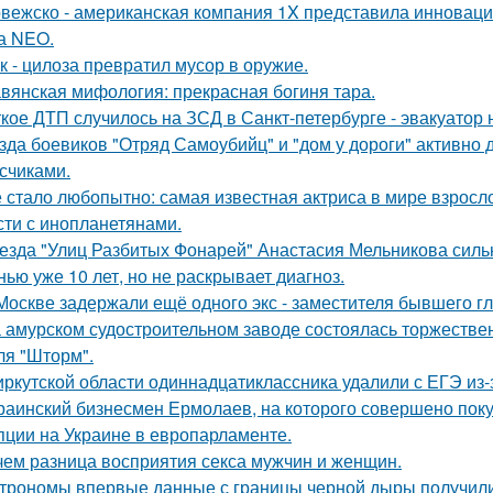
вежско - американская компания 1X представила инноваци
а NEO.
к - цилоза превратил мусор в оружие.
вянская мифология: прекрасная богиня тара.
кое ДТП случилось на ЗСД в Санкт-петербурге - эвакуатор 
зда боевиков "Отряд Самоубийц" и "дом у дороги" активно 
счиками.
 стало любопытно: самая известная актриса в мире взросло
сти с инопланетянами.
езда "Улиц Разбитых Фонарей" Анастасия Мельникова сильн
нью уже 10 лет, но не раскрывает диагноз.
Москве задержали ещё одного экс - заместителя бывшего г
 амурском судостроительном заводе состоялась торжествен
ля "Шторм".
иркутской области одиннадцатиклассника удалили с ЕГЭ из-
раинский бизнесмен Ермолаев, на которого совершено пок
пции на Украине в европарламенте.
чем разница восприятия секса мужчин и женщин.
трономы впервые данные с границы черной дыры получили