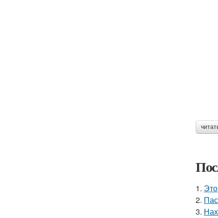
читат
Пос
1.
Это
2.
Пас
3.
Нах