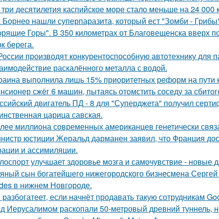
 три десятилетия каспийское море стало меньше на 24 000 
 Борнео нашли суперпаразита, который ест "Зомби - Грибы"
орящие Горы". В 350 километрах от Благовещенска вверх по
к берега.
России производят конкурентоспособную автотехнику для п
аимодействие раскалённого металла с водой.
раина выполнила лишь 15% приоритетных реформ на пути к 
нсионер сжёг 6 машин, пытаясь отомстить соседу за сбитого
ссийский двигатель ПД - 8 для "Суперджета" получил серти
инственная царица савская.
лее миллиона современных американцев генетически связа
нистр юстиции Жеральд дарманен заявил, что Франция дос
рации и ассимиляции.
лоспорт улучшает здоровье мозга и самочувствие - новые 
яный сын богатейшего нижегородского бизнесмена Сергей
des в нижнем Новгороде.
 разбогатеет, если начнёт продавать такую сотрудникам Goog
д Иерусалимом раскопали 50-метровый древний туннель, н