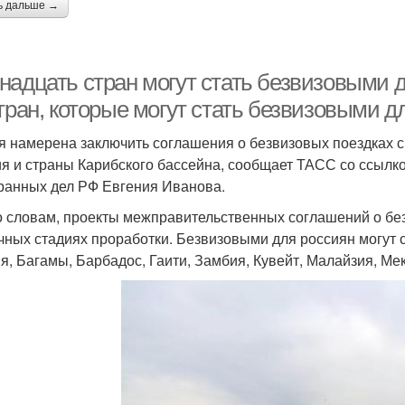
ь дальше →
надцать стран могут стать безвизовыми 
тран, которые могут стать безвизовыми д
я намерена заключить соглашения о безвизовых поездках с 
я и страны Карибского бассейна, сообщает ТАСС со ссылко
ранных дел РФ Евгения Иванова.
о словам, проекты межправительственных соглашений о бе
чных стадиях проработки. Безвизовыми для россиян могут с
я, Багамы, Барбадос, Гаити, Замбия, Кувейт, Малайзия, Мек