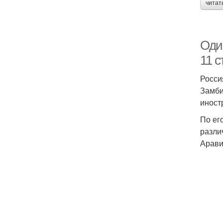
читат
Оди
11 с
Росси
Замби
иност
По ег
разли
Арави