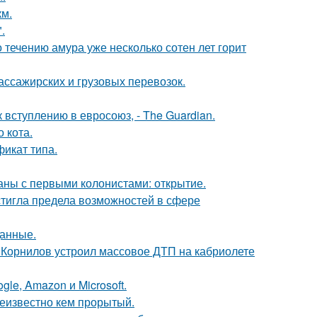
км.
.
 течению амура уже несколько сотен лет горит
ассажирских и грузовых перевозок.
вступлению в евросоюз, - The Guardian.
 кота.
фикат типа.
ны с первыми колонистами: открытие.
тигла предела возможностей в сфере
данные.
 Корнилов устроил массовое ДТП на кабриолете
le, Amazon и Microsoft.
еизвестно кем прорытый.