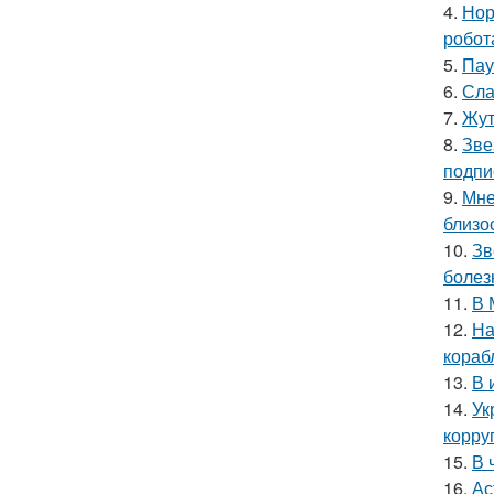
4.
Нор
робот
5.
Пау
6.
Сла
7.
Жут
8.
Зве
подпи
9.
Мне
близо
10.
Зв
болез
11.
В 
12.
На
кораб
13.
В 
14.
Ук
корру
15.
В 
16.
Ас