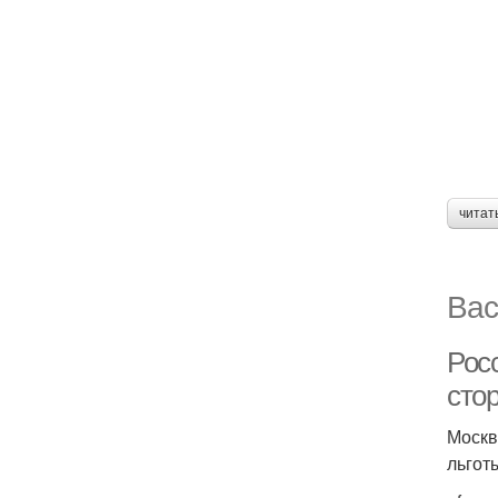
читат
Вас
Росс
сто
Москв
льгот