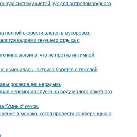
онную систему кистей рук для антропоморфного
на полной скорости влетел в мусоровоз.
делится кадрами текущего отдыха с
го кино заявила, что не против интимной
о изменилась - актриса борется с тяжелой
лавы росавиации нерадько.
ная церемония спуска на воду малого ракетного
за "Умных" очков.
ушение в монако, хотел провести конференцию о
.