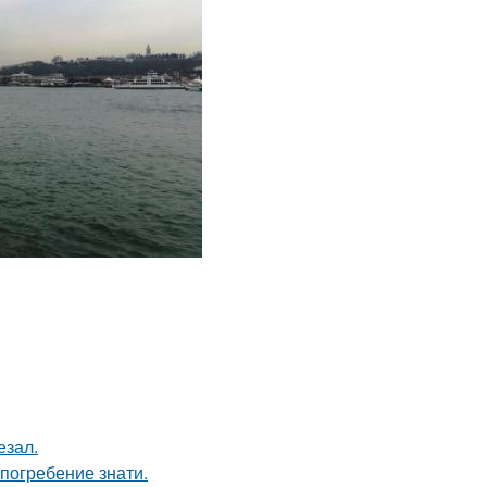
езал.
погребение знати.