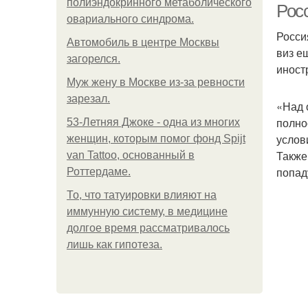
полиэндокринного метаболического
Рос
овариального синдрома.
Росси
Автомобиль в центре Москвы
виз е
загорелся.
иност
Mуж жену в Москве из-за ревности
зарезал.
«Над 
полно
53-Летняя Джоке - одна из многих
услов
женщин, которым помог фонд Spijt
Также
van Tattoo, основанный в
попад
Роттердаме.
То, что татуировки влияют на
иммунную систему, в медицине
долгое время рассматривалось
лишь как гипотеза.