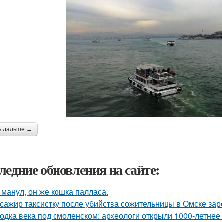
ь дальше →
ледние обновления на сайте:
 манул, он же кошка палласа.
сажир таксистку после убийства сожительницы в Омске зар
одка века под смоленском: археологи открыли 1000-летнее 