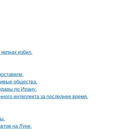
челнах избил.
поставили.
ливые общества.
удары по Ирану.
нного интеллекта за последнее время.
ы.
втов на Луне.