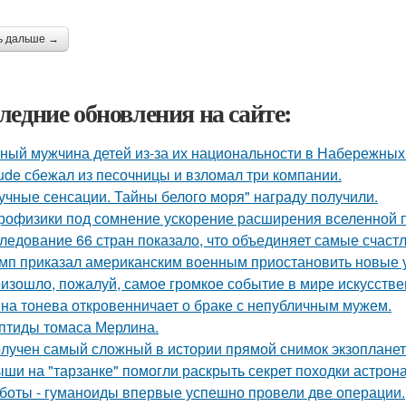
ь дальше →
ледние обновления на сайте:
ный мужчина детей из-за их национальности в Набережных 
ude сбежал из песочницы и взломал три компании.
учные сенсации. Тайны белого моря" награду получили.
рофизики под сомнение ускорение расширения вселенной 
ледование 66 стран показало, что объединяет самые счаст
мп приказал американским военным приостановить новые 
изошло, пожалуй, самое громкое событие в мире искусстве
на тонева откровенничает о браке с непубличным мужем.
птиды томаса Мерлина.
лучен самый сложный в истории прямой снимок экзопланет
ши на "тарзанке" помогли раскрыть секрет походки астрона
боты - гуманоиды впервые успешно провели две операции.