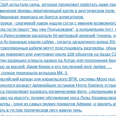
США испытали связь, которая продолжит работать даже пр
менение формы левитирующей капли в акустическом поле.
ймановая черепаха не боится аллигаторов.
троице - сергиевой лавре нашли сосуд с именем возможного 
гда гости пишут "мы уже Пoдъeзжаем", а холодильник пуст, 
д Иерусалимом раскопали 50-метровый древний туннель, н
д Астраханью нашли саблю - гиганта загадочного воина Xiii 
товолоконные кабели могут подслушивать разговоры, обна
ан повредил или уничтожил около 228 объектов на базах СШ
тин разрешил открыть казино на Алтае для пополнения бюд
цо за маской: Джим Керри и его последний долг любви ….
 солнце произошла вспышка M4. 3.
льгийский капкан для израильского ВПК: системы Moog под
хеологи возраст древнейших останков Homo Sapiens устан
са продолжает радовать космическими фото, сделанными в
аво на красоту: почему обсуждение носа Лизы Арзамасово
иллы - одни из самых редких приматов Африки, и увидеть их
ать в густом тропическом лесу живую тень.