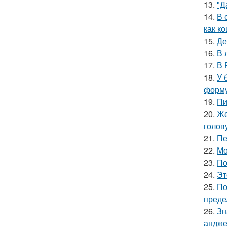
13.
"Д
14.
В 
как ко
15.
Де
16.
В 
17.
В 
18.
У 
форму
19.
Пи
20.
Же
голов
21.
Пе
22.
Мо
23.
По
24.
Эт
25.
По
преде
26.
Зн
андже