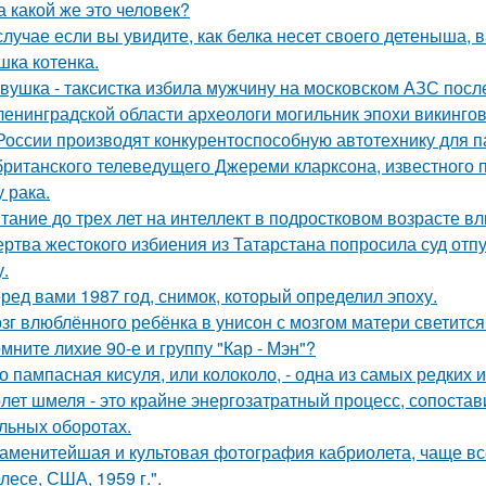
а какой же это человек?
случае если вы увидите, как белка несет своего детеныша, в
шка котенка.
вушка - таксистка избила мужчину на московском АЗС после
ленинградской области археологи могильник эпохи викинго
России производят конкурентоспособную автотехнику для п
британского телеведущего Джереми кларксона, известного 
 рака.
тание до трех лет на интеллект в подростковом возрасте вл
ртва жестокого избиения из Татарстана попросила суд отп
у.
ред вами 1987 год, снимок, который определил эпоху.
зг влюблённого ребёнка в унисон с мозгом матери светится
мните лихие 90-е и группу "Кар - Мэн"?
о пампасная кисуля, или колоколо, - одна из самых редких
лет шмеля - это крайне энергозатратный процесс, сопоста
льных оборотах.
аменитейшая и культовая фотография кабриолета, чаще вс
лесе, США, 1959 г.".