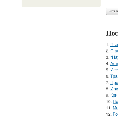
читат
Пос
1.
Пья
2.
Cla
3.
"На
4.
Аст
5.
Исс
6.
Тра
7.
Про
8.
Ири
9.
Кри
10.
По
11.
Мы
12.
Ро