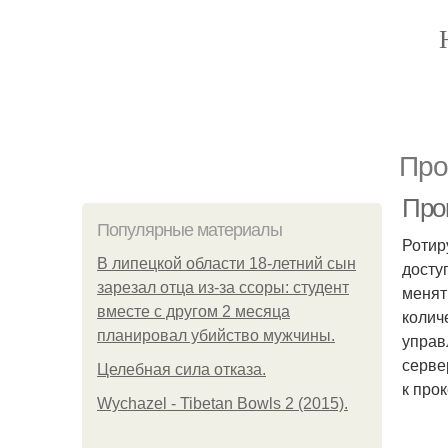
Про
Прок
Популярные материалы
Ротир
В липецкой области 18-летний сын
досту
зарезал отца из-за ссоры: студент
менят
вместе с другом 2 месяца
колич
планировал убийство мужчины.
управ
серве
Целебная сила отказа.
к про
Wychazel - Tibetan Bowls 2 (2015).