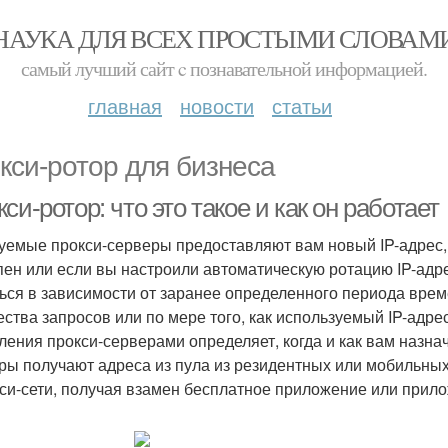
НАУКА ДЛЯ ВСЕХ ПРОСТЫМИ СЛОВАМ
самый лучший сайт c познавательной информацией.
главная
новости
статьи
кси-ротор для бизнеса
си-ротор: что это такое и как он работает
уемые прокси-серверы предоставляют вам новый IP-адрес,
пен или если вы настроили автоматическую ротацию IP-адре
ься в зависимости от заранее определенного периода врем
ества запросов или по мере того, как используемый IP-адре
ления прокси-серверами определяет, когда и как вам назна
ры получают адреса из пула из резидентных или мобильных
кси-сети, получая взамен бесплатное приложение или прил