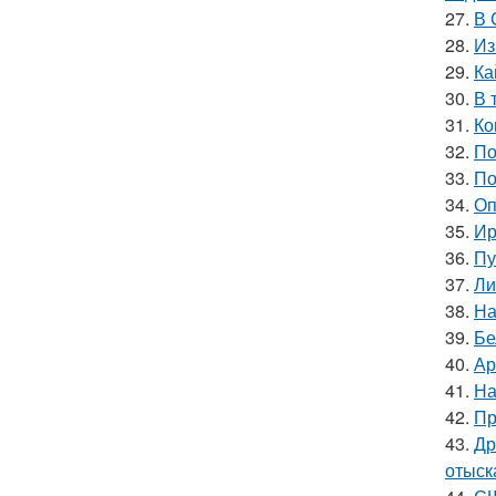
27.
В 
28.
Из
29.
Ка
30.
В 
31.
Ко
32.
По
33.
По
34.
Оп
35.
Ир
36.
Пу
37.
Ли
38.
На
39.
Бе
40.
Ар
41.
На
42.
Пр
43.
Др
отыск