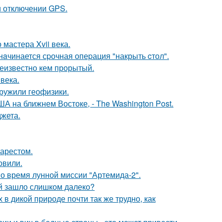
и отключении GPS.
мастера Xvii века.
нaчинается сpочная опеpация "накрыть cтол".
еизвестно кем прорытый.
века.
ружили геофизики.
А на ближнем Востоке, - The Washington Post.
жета.
 арестом.
овили.
о время лунной миссии "Артемида-2".
й зашло слишком далеко?
 в дикой природе почти так же трудно, как