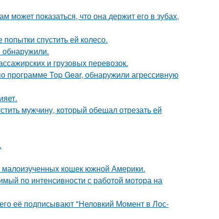
ам может показаться, что она держит его в зубах,
 попытки спустить ей колесо.
в обнаружили.
ассажирских и грузовых перевозок.
по программе Top Gear, обнаружили агрессивную
ияет.
устить мужчину, который обещал отрезать ей
.
 и малоизученных кошек южной Америки.
вимый по интенсивности с работой мотора на
его её подписывают "Неловкий Момент в Лос-