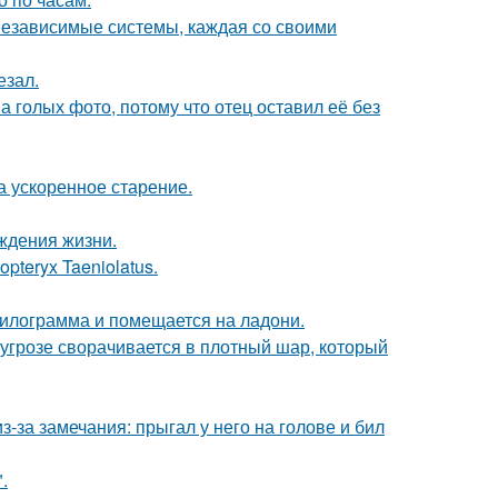
 независимые системы, каждая со своими
езал.
а голых фото, потому что отец оставил её без
а ускоренное старение.
ждения жизни.
pteryx Taeniolatus.
килограмма и помещается на ладони.
грозе сворачивается в плотный шар, который
-за замечания: прыгал у него на голове и бил
.