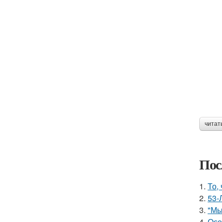
читат
Пос
1.
То,
2.
53-
3.
"Мы
4.
Осе