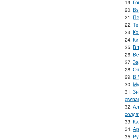
19.
Го
20.
Вз
21.
Пе
22.
Те
23.
Ко
24.
Ки
25.
В 
26.
Ве
27.
За
28.
Он
29.
В 
30.
Му
31.
Зн
связа
32.
Aл
cолда
33.
Ка
34.
Ар
35.
Ру