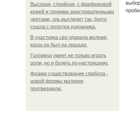
выбор
Высокая, стройная, с фарфоровой
проби
кожей и тонкими аристократичными
чертами, эль выглядит так, будто
сошла с полотна художника.
В участника сво ударила молния,
когда он был на лошади.
Голливуд умеет не только играть
роли, но и болеть по-настоящему.
Физики существование глюбола -
новой формы материи
подтвердили.