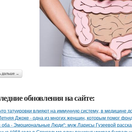
ь дальше →
ледние обновления на сайте:
 что татуировки влияют на иммунную систему, в медицине д
Летняя Джоке - одна из многих женщин, которым помог фонд 
 оба - Эмоциональные Люди": муж Ларисы Гузеевой рассказ
нью 1958 года в Стокгольме один пациент умирал буквальн