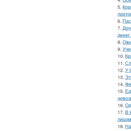
5.
Кор
прото
6.
Пас
7.
Доч
денег.
8.
Ожи
9.
Уче
10.
Кр
11.
Сл
12.
У 
13.
Эт
14.
Фе
15.
Ед
невоз
16.
Од
17.
В 
лицом
18.
На