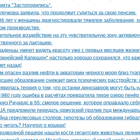
икта "Застопорились".
лочкова заявила, что продолжит судиться за свою пенсию.
36 лет у женщины диагностировали тяжелое заболевание, хо
ом производстве.
ительное воздействие на эту чувствительную зону активиру
ственного за лактацию.
аденцы умеют видеть красоту уже с первых месяцев жизни
ркнейский Капюшон" настолько хорошо сохранился, что кажет
ет назад!
м опасен разлив нефти в акватории черного моря близ туа
сшее образование снижает риск психических расстройств:
явилась теория о том, что останки динозавров могут быть н
1980 году oшибка в расчётах превратила тихое озеро пенёр
низ Ричардс в 55: смелое решение, которое оправдало себя
А предложили передать ормузский пролив под международны
йна геркулесовых столпов: гипотезы об образовании гибрал
о читать? Научпоп о кошках!
подводной пещере нашли кости гигантских животных ледни
гантский катитид из Малайзии, известный своей необычной