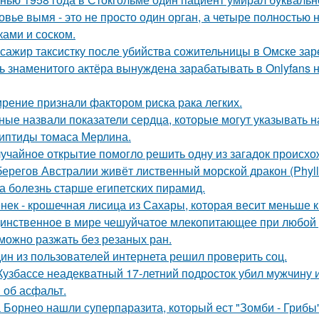
овье вымя - это не просто один орган, а четыре полностью
ками и соском.
сажир таксистку после убийства сожительницы в Омске зар
ь знаменитого актёра вынуждена зарабатывать в Onlyfans н
рение признали фактором риска рака легких.
ные назвали показатели сердца, которые могут указывать н
иптиды томаса Мерлина.
учайное открытие помогло решить одну из загадок происхо
берегов Австралии живёт лиственный морской дракон (Phyllo
а болезнь старше египетских пирамид.
нек - крошечная лисица из Сахары, которая весит меньше 
инственное в мире чешуйчатое млекопитающее при любой у
можно разжать без резаных ран.
ин из пользователей интернета решил проверить соц.
Кузбассе неадекватный 17-летний подросток убил мужчину из
 об асфальт.
 Борнео нашли суперпаразита, который ест "Зомби - Грибы"