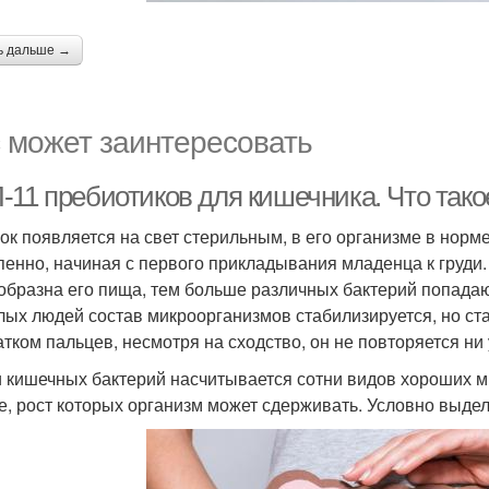
ь дальше →
 может заинтересовать
-11 пребиотиков для кишечника. Что тако
ок появляется на свет стерильным, в его организме в норме
пенно, начиная с первого прикладывания младенца к груди.
образна его пища, тем больше различных бактерий попадаю
лых людей состав микроорганизмов стабилизируется, но ст
атком пальцев, несмотря на сходство, он не повторяется ни 
 кишечных бактерий насчитывается сотни видов хороших ми
е, рост которых организм может сдерживать. Условно выдел