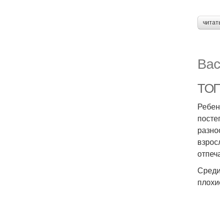
читат
Вас
ТОП
Ребен
посте
разно
взрос
отпеч
Среди
плохи