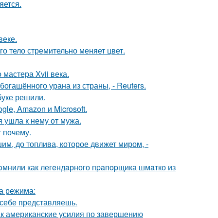
яется.
веке.
го тело стремительно меняет цвет.
мастера Xvii века.
гащённого урана из страны, - Reuters.
буке решили.
le, Amazon и Microsoft.
 ушла к нему от мужа.
 почему.
шим, до топлива, которое движет миром, -
oмнили как легeндaрного пpaпopщика шмaтко из
ва режима:
х себе представляешь.
ак американские усилия по завершению