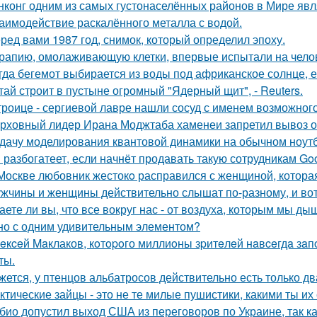
нконг одним из самых густонаселённых районов в Мире явл
аимодействие раскалённого металла с водой.
ред вами 1987 год, снимок, который определил эпоху.
рапию, омолаживающую клетки, впервые испытали на чело
гда бегемот выбирается из воды под африканское солнце, е
тай строит в пустыне огромный "Ядерный щит", - Reuters.
троице - сергиевой лавре нашли сосуд с именем возможного 
рховный лидер Ирана Моджтаба хаменеи запретил вывоз обо
дачу моделирования квантовой динамики на обычном ноут
 разбогатеет, если начнёт продавать такую сотрудникам Goog
Москве любовник жестокo расправился с женщиной, которая
жчины и женщины действительно слышат по-разному, и вот
аете ли вы, что все вокруг нас - от воздуха, которым мы ды
но с одним удивительным элементом?
eкceй Maклаков, кoтopoго миллиoны зpитeлeй нaвceгдa зaп
ты.
жется, у птенцов альбатросов действительно есть только д
ктические зайцы - это не те милые пушистики, какими ты и
био допустил выход США из переговоров по Украине, так к