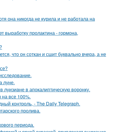
тя она никогда не курила и не работала на
ет выработку пролактина - гормона,
?
ся, что он соткан и сшит буквально вчера, а не
псе?
 исследование.
а луне.
 в луизиaне в апокалиптическую воронку.
 на все 100%.
й контроль, - The Daily Telegraph.
тарского пролива.
кового периода.
 формой и яркой окраской, привлекает внимание