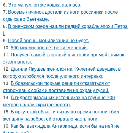
6.
Это манул, он же кошка палласа.
7.
Восемь личинок достали из ноги россиянки после
отдыха во Вьетнаме.
8.
В онежском озере нашли редкий корабль эпохи Петра
I.
9.
Новой волны мобилизации не будет.
10.
500 миллионов лет без изменений.
11.
Получен самый сложный в истории прямой снимок
экзопланеты.
12.
Данила Якушев женился на 19-летней девушке, в
которую влюбился после уличного интервью.
13.
В бразильской тюрьме решили отказаться от
сторожевых собак и поставили на охрану гусей.
14.
В гидротермальных источниках на глубине 700
метров нашли скрытое золото.
15.
В иркутской области лихач во время погони сбил
женщину на зебре: ей оторвало часть ноги.
16.
Как бы выглядела Антарктида, если бы на ней не
было льда?