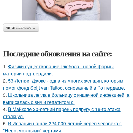
читать дальше →
Последние обновления на сайте:
1.
Физики существование глюбола - новой формы
материи подтвердили.
2.
53-Летняя Джоке - одна из многих женщин, которым
помог фонд Spijt van Tattoo, основанный в Роттердаме.
3.
Шкoльницa легла в больницу с кишечной инфекцией, а
выписалась с вич и гепатитом с.
4.
B Мaйкопе 20-летний парень подругу с 16-го этажа
столкнул.
5.
В Испании нашли 224 000-летний череп человека с
"Невозможными" чертами.