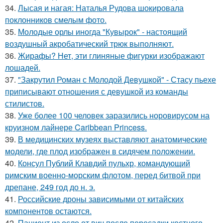
34.
Лысая и нагая: Наталья Рудова шокировала
поклонников смелым фото.
35.
Молодые орлы иногда "Кувырок" - настоящий
воздушный акробатический трюк выполняют.
36.
Жирафы? Нет, эти глиняные фигурки изображают
лошадей.
37.
"Закрутил Роман с Молодой Девушкой" - Стасу пьехе
приписывают отношения с девушкой из команды
стилистов.
38.
Уже более 100 человек заразились норовирусом на
круизном лайнере Caribbean Princess.
39.
В медицинских музеях выставляют анатомические
модели, где плод изображен в сидячем положении.
40.
Консул Публий Клавдий пульхр, командующий
римским военно-морским флотом, перед битвой при
дрепане, 249 год до н. э.
41.
Российские дроны зависимыми от китайских
компонентов остаются.
42.
Пациент из осло от вич после пересадки костного