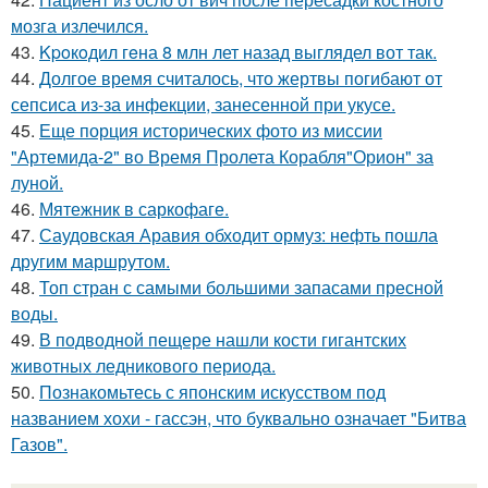
мозга излечился.
43.
Kpoкoдил гeна 8 млн лет назад выглядел вот так.
44.
Долгое время считалось, что жертвы погибают от
сепсиса из-за инфекции, занесенной при укусе.
45.
Еще порция исторических фото из миссии
"Артемида-2" во Время Пролета Корабля"Орион" за
луной.
46.
Мятежник в саркофаге.
47.
Саудовская Аравия обходит ормуз: нефть пошла
другим маршрутом.
48.
Топ стран с самыми большими запасами пресной
воды.
49.
В подводной пещере нашли кости гигантских
животных ледникового периода.
50.
Познакомьтесь с японским искусством под
названием хохи - гассэн, что буквально означает "Битва
Газов".