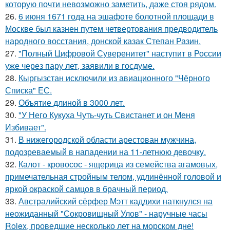
которую почти невозможно заметить, даже стоя рядом.
26.
6 июня 1671 года на эшафоте болотной площади в
Москве был казнен путем четвертования предводитель
народного восстания, донской казак Степан Разин.
27.
"Полный Цифровой Суверенитет" наступит в России
уже через пару лет, заявили в госдуме.
28.
Кыргызстан исключили из авиационного "Чёрного
Списка" ЕС.
29.
Объятие длиной в 3000 лет.
30.
"У Него Кукуха Чуть-чуть Свистанет и он Меня
Избивает".
31.
В нижегородской области арестован мужчина,
подозреваемый в нападении на 11-летнюю девочку.
32.
Калот - кровосос - ящерица из семейства агамовых,
примечательная стройным телом, удлинённой головой и
яркой окраской самцов в брачный период.
33.
Австралийский сёрфер Мэтт каддихи наткнулся на
неожиданный "Сокровищный Улов" - наручные часы
Rolex, проведшие несколько лет на морском дне!