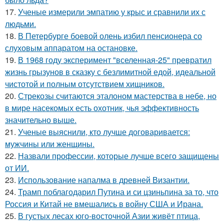
17.
Ученые измерили эмпатию у крыс и сравнили их с
людьми.
18.
В Петербурге боевой олень избил пенсионера со
слуховым аппаратом на остановке.
19.
В 1968 году эксперимент "вселенная-25" превратил
жизнь грызунов в сказку с безлимитной едой, идеальной
чистотой и полным отсутствием хищников.
20.
Стрекозы считаются эталоном мастерства в небе, но
в мире насекомых есть охотник, чья эффективность
значительно выше.
21.
Ученые выяснили, кто лучше договаривается:
мужчины или женщины.
22.
Назвали профессии, которые лучше всего защищены
от ИИ.
23.
Использование напалма в древней Византии.
24.
Трамп поблагодарил Путина и си цзиньпина за то, что
Россия и Китай не вмешались в войну США и Ирана.
25.
В густых лесах юго-восточной Азии живёт птица,