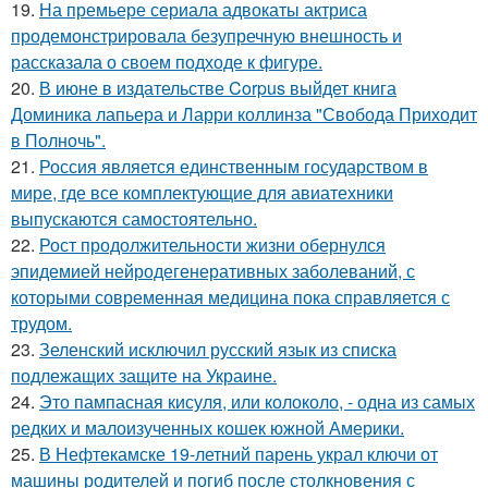
19.
На премьере сериала адвокаты актриса
продемонстрировала безупречную внешность и
рассказала о своем подходе к фигуре.
20.
В июне в издательстве Corpus выйдет книга
Доминика лапьера и Ларри коллинза "Свобода Приходит
в Полночь".
21.
Россия является единственным государством в
мире, где все комплектующие для авиатехники
выпускаются самостоятельно.
22.
Рост продолжительности жизни обернулся
эпидемией нейродегенеративных заболеваний, с
которыми современная медицина пока справляется с
трудом.
23.
Зеленский исключил русский язык из списка
подлежащих защите на Украине.
24.
Это пампасная кисуля, или колоколо, - одна из самых
редких и малоизученных кошек южной Америки.
25.
В Нефтекамске 19-летний парень украл ключи от
машины родителей и погиб после столкновения с