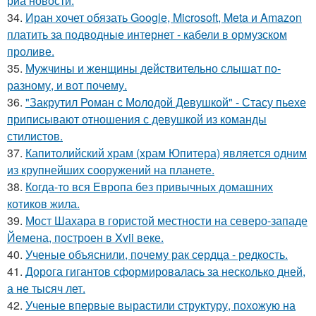
риа новости.
34.
Иран хочет обязать Google, Microsoft, Meta и Amazon
платить за подводные интернет - кабели в ормузском
проливе.
35.
Мужчины и женщины действительно слышат по-
разному, и вот почему.
36.
"Закрутил Роман с Молодой Девушкой" - Стасу пьехе
приписывают отношения с девушкой из команды
стилистов.
37.
Капитолийский храм (храм Юпитера) является одним
из крупнейших сооружений на планете.
38.
Когда-то вся Европа без привычных домашних
котиков жила.
39.
Мост Шахара в гористой местности на северо-западе
Йемена, построен в Xvii веке.
40.
Ученые объяснили, почему рак сердца - редкость.
41.
Дорога гигантов сформировалась за несколько дней,
а не тысяч лет.
42.
Ученые впервые вырастили структуру, похожую на