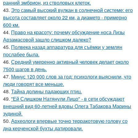
ранний эмбрион, из стволовых клеток.
43.
Это самый высокий вулкан в солнечной системе: его
высота составляет около 22 км, а диаметр - примерно
600 км.
44.
Право на красоту: почему обсуждение носа Лизы
Арзамасовой зашло слишком далеко?
45.
Полвека назад аппаратура для съёмки у землян
послабее была.
46.
Средний умеренно активный человек делает около
7500 шагов в день.
47.
Минус 120 000 слов за год: психологи выяснили, что
люди говорят все меньше.
48.
Тайна долины падающих птиц.
49.
"Ей Слишком Натянули Лицо" - в сети обсуждают
внешний вид 60-летней вдовы Олега Табакова Марины
зудиной.
50.
Археологи впервые точно терракотовую голову со
дна керченской бухты датировали.