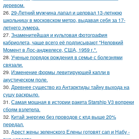
деревом.
26.
29-Летний мужчина лапал и целовал 13-летнюю
школьницу в московском метро, выдавая себя за 17-
летнего зумера.
27.
Знаменитейшая и культовая фотография
кабриолета, чаще всего её подписывают "Неловкий
Момент в Лос-анджелесе, США, 1959 г.".
28.
Ученые порядок рождения в семье с болезнями
связали.
29.
Изменение формы левитирующей капли в
акустическом поле.
30.
Древнее существо из Антарктиды тайну выхода на
сушу раскрыло.
31.
Самая мощная в истории ракета Starship V3 вопреки
сбоям взлетела.
32.
Китай энергию без проводов с кпд выше 20%
передал.
33.
Арест жены зеленского Елены готовят сап и Набу -