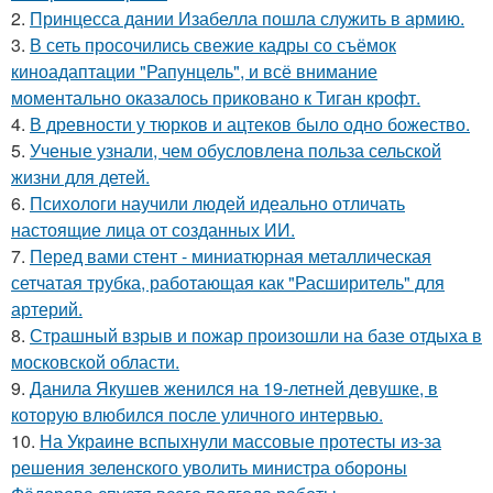
2.
Принцесса дании Изабелла пошла служить в армию.
3.
В сеть просочились свежие кадры со съёмок
киноадаптации "Рапунцель", и всё внимание
моментально оказалось приковано к Тиган крофт.
4.
В древности у тюрков и ацтеков было одно божество.
5.
Ученые узнали, чем обусловлена польза сельской
жизни для детей.
6.
Психологи научили людей идеально отличать
настоящие лица от созданных ИИ.
7.
Перед вами стент - миниатюрная металлическая
сетчатая трубка, работающая как "Расширитель" для
артерий.
8.
Страшный взрыв и пожар произошли на базе отдыха в
московской области.
9.
Данила Якушев женился на 19-летней девушке, в
которую влюбился после уличного интервью.
10.
На Украине вспыхнули массовые протесты из-за
решения зеленского уволить министра обороны