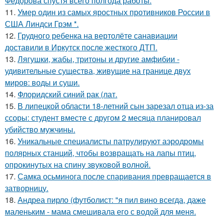
Фёдорова спустя всего полгода работы.
11.
Умер один из самых яростных противников России в
США Линдси Грэм *.
12.
Грудного ребенка на вертолёте санавиации
доставили в Иркутск после жесткого ДТП.
13.
Лягушки, жабы, тритоны и другие амфибии -
удивительные существа, живущие на границе двух
миров: воды и суши.
14.
Флоридский синий рак (лат.
15.
В липецкой области 18-летний сын зарезал отца из-за
ссоры: студент вместе с другом 2 месяца планировал
убийство мужчины.
16.
Уникальные специалисты патрулируют аэродромы
полярных станций, чтобы возвращать на лапы птиц,
опрокинутых на спину звуковой волной.
17.
Самка осьминога после спаривания превращается в
затворницу.
18.
Андреа пирло (футболист: "я пил вино всегда, даже
маленьким - мама смешивала его с водой для меня.