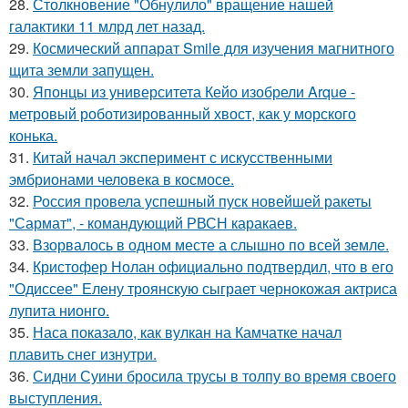
28.
Столкновение "Обнулило" вращение нашей
галактики 11 млрд лет назад.
29.
Космический аппарат Smile для изучения магнитного
щита земли запущен.
30.
Японцы из университета Кейо изобрели Arque -
метровый роботизированный хвост, как у морского
конька.
31.
Китай начал эксперимент с искусственными
эмбрионами человека в космосе.
32.
Россия провела успешный пуск новейшей ракеты
"Сармат", - командующий РВСН каракаев.
33.
Взорвалось в одном месте а слышно по всей земле.
34.
Кристофер Нолан официально подтвердил, что в его
"Одиссее" Елену троянскую сыграет чернокожая актриса
лупита нионго.
35.
Наса показало, как вулкан на Камчатке начал
плавить снег изнутри.
36.
Сидни Суини бросила трусы в толпу во время своего
выступления.