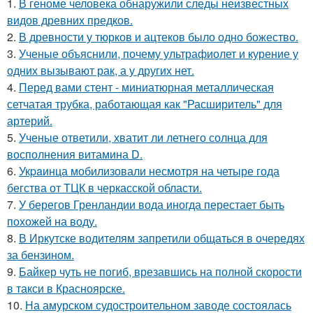
1.
В геноме человека обнаружили следы неизвестных
видов древних предков.
2.
В древности у тюрков и ацтеков было одно божество.
3.
Ученые объяснили, почему ультрафиолет и курение у
одних вызывают рак, а у других нет.
4.
Перед вами стент - миниатюрная металлическая
сетчатая трубка, работающая как "Расширитель" для
артерий.
5.
Ученые ответили, хватит ли летнего солнца для
восполнения витамина D.
6.
Укpaинца мобилизовали несмотря на четыре года
бегства от ТЦК в черкасской области.
7.
У берегов Гренландии вода иногда перестает быть
похожей на воду.
8.
В Иркутске водителям запретили общаться в очередях
за бензином.
9.
Байкер чуть не погиб, врезавшись на полной скорости
в такси в Красноярске.
10.
На амурском судостроительном заводе состоялась