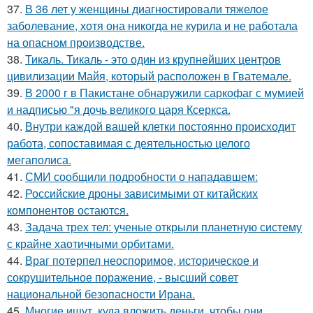
37.
В 36 лет у женщины диагностировали тяжелое
заболевание, хотя она никогда не курила и не работала
на опасном производстве.
38.
Тикаль. Тикаль - это один из крупнейших центров
цивилизации Майя, который расположен в Гватемале.
39.
В 2000 г в Пакистане обнаружили саркофаг с мумией
и надписью "я дочь великого царя Ксеркса.
40.
Внутри каждой вашей клетки постоянно происходит
работа, сопоставимая с деятельностью целого
мегаполиса.
41.
СМИ сообщили подробности о нападавшем:
42.
Российские дроны зависимыми от китайских
компонентов остаются.
43.
Задача трех тел: ученые открыли планетную систему
с крайне хаотичными орбитами.
44.
Враг потерпел неоспоримое, историческое и
сокрушительное поражение, - высший совет
национальной безопасности Ирана.
45.
Многие ищут, куда вложить деньги, чтобы они