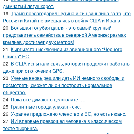
дымчатый лягушкорот.
19.
Трамп поблагодарил Путина и си цзиньпина за то, что
Россия и Китай не вмешались в войну США и Ирана.
20.
Большая голубая цапля - это самый крупный
представитель семейства в северной Америке: размах
крыльев достигает двух метров!
21.
Кыргызстан исключили из авиационного "Чёрного
Списка" ЕС.
22.
В США испытали связь, которая продолжит работать
даже при отключении GPS.
23.
Учёные вновь решили дать ИИ немного свободы и
посмотреть, сможет ли он построить нормальное
общество.
24.
Пока все думают о целлюлите ….
25.
Гранитные города улахан - сис.
26.
Украине предложено членство в ЕС, но есть нюанс.
27.
ИИ впервые превзошел человека в классическом
тесте тьюринга.