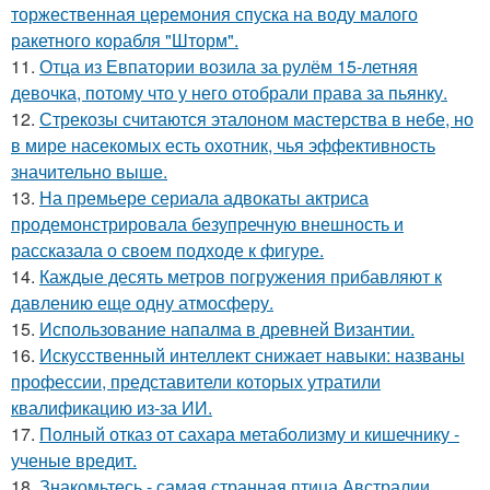
торжественная церемония спуска на воду малого
ракетного корабля "Шторм".
11.
Отца из Евпатории возила за рулём 15-летняя
девочка, потому что у него отобрали права за пьянку.
12.
Стрекозы считаются эталоном мастерства в небе, но
в мире насекомых есть охотник, чья эффективность
значительно выше.
13.
На премьере сериала адвокаты актриса
продемонстрировала безупречную внешность и
рассказала о своем подходе к фигуре.
14.
Каждые десять метров погружения прибавляют к
давлению еще одну атмосферу.
15.
Использование напалма в древней Византии.
16.
Искусственный интеллект снижает навыки: названы
профессии, представители которых утратили
квалификацию из-за ИИ.
17.
Полный отказ от сахара метаболизму и кишечнику -
ученые вредит.
18.
Знакомьтесь - самая странная птица Австралии,