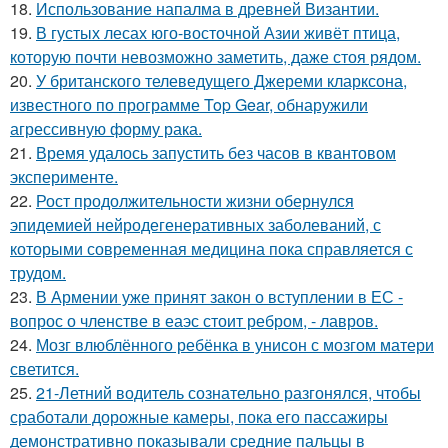
18.
Использование напалма в древней Византии.
19.
В густых лесах юго-восточной Азии живёт птица,
которую почти невозможно заметить, даже стоя рядом.
20.
У британского телеведущего Джереми кларксона,
известного по программе Top Gear, обнаружили
агрессивную форму рака.
21.
Время удалось запустить без часов в квантовом
эксперименте.
22.
Рост продолжительности жизни обернулся
эпидемией нейродегенеративных заболеваний, с
которыми современная медицина пока справляется с
трудом.
23.
В Армении уже принят закон о вступлении в ЕС -
вопрос о членстве в еаэс стоит ребром, - лавров.
24.
Мозг влюблённого ребёнка в унисон с мозгом матери
светится.
25.
21-Летний водитель сознательно разгонялся, чтобы
сработали дорожные камеры, пока его пассажиры
демонстративно показывали средние пальцы в