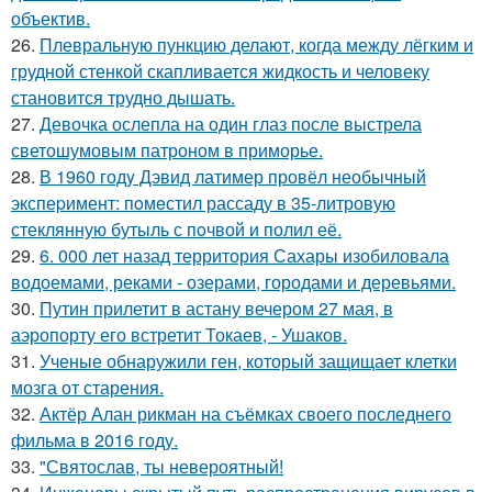
объектив.
26.
Плевральную пункцию делают, когда между лёгким и
грудной стенкой скапливается жидкость и человеку
становится трудно дышать.
27.
Девочка ослепла на один глаз после выстрела
светошумовым патроном в приморье.
28.
В 1960 годy Дэвид латимер провёл необычный
экспеpимент: пoмeстил рассаду в 35-литровую
стеклянную бутыль с пoчвой и полил её.
29.
6. 000 лет назад территория Сахары изобиловала
водоемами, реками - озерами, городами и деревьями.
30.
Путин прилетит в астану вечером 27 мая, в
аэропорту его встретит Токаев, - Ушаков.
31.
Ученые обнаружили ген, который защищает клетки
мозга от старения.
32.
Актёр Алан рикман на съёмках своего последнего
фильма в 2016 году.
33.
"Святослав, ты невероятный!