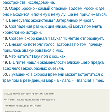
расстройств: исследование.
43.
Озеро бросно - самый опасный водоём России: где
оно находится и почему к нему лучше не приближаться.
44.
Венесуэла: экосистемы "Затерянных Миров".
45.
Совпадения разных цивилизаций могут поменять
хронологию истории.
46.
Совсем скоро канал "Наука" 15-летие отпразднует.
47.
Внезапно потерял голос: астронавт о том, почему
пришлось эвакуироваться с мкс.
48.
Что читать? Научпоп о кошках!
49.
В Египте нашли окаменелости ближайшего предка
всех человекообразных обезьян.
50.
Лукашенко в скором времени может встретиться с
трампом в резиденции мар - а - лаго, - Financial Times.
© 2026 Наука для всех простыми словами
Контакты
Пользовательское соглашение
Политика конфидециальности
Обратная связь