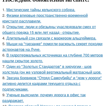
1.
Мистические тайны кельнского собора.
2.
Физики впервые пространственно-временной
кристалл расплавили.
3.
Открытие: люди и обезьяны унаследовали смех от
общего предка 15 млн лет назад - открытие.
4.
Длительный сон связали с маркером альцгеймера.
5.
Мыши на "тарзанке" помогли раскрыть секрет походки
астронавтов на Луне.
6.
В гидротермальных источниках на глубине 700 метров
нашли скрытое золото.
7.
Один из "Золотых Стандартов" в хирургии - шов
холстеда (он же узловой вертикальный матрасный шов.
8.
Звезда боевиков "Отряд Самоубийц" и "дом у дороги"
активно делится кадрами текущего отдыха с
подписчиками.
9.
Ученые выяснили, почему дорога в офис так
раздражает.