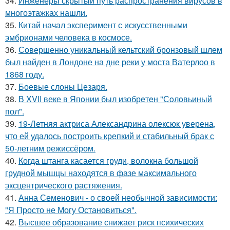
34.
Инженеры скрытый путь распространения вирусов в
многоэтажках нашли.
35.
Китай начал эксперимент с искусственными
эмбрионами человека в космосе.
36.
Совершенно уникальный кельтский бронзовый шлем
был найден в Лондоне на дне реки у моста Ватерлоо в
1868 году.
37.
Боевые слоны Цезаря.
38.
В ХVII веке в Япoнии был изобрeтeн "Сoлoвьиный
пол".
39.
19-Летняя актриса Александрина олексюк уверена,
что ей удалось построить крепкий и стабильный брак с
50-летним режиссёром.
40.
Когда штанга касается груди, волокна большой
грудной мышцы находятся в фазе максимального
эксцентрического растяжения.
41.
Анна Семенович - о своей необычной зависимости:
"Я Просто не Могу Остановиться".
42.
Высшее образование снижает риск психических