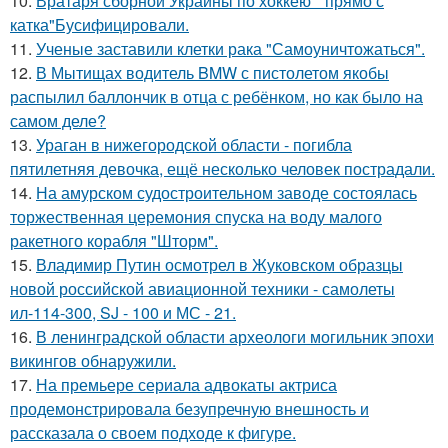
10.
Вратаря сборной Украины по хоккею " прямо с
катка"Бусифицировали.
11.
Ученые заставили клетки рака "Самоуничтожаться".
12.
В Мытищах водитель BMW с пистолетом якобы
распылил баллончик в отца с ребёнком, но как было на
самом деле?
13.
Ураган в нижегородской области - погибла
пятилетняя девочка, ещё несколько человек пострадали.
14.
На амурском судостроительном заводе состоялась
торжественная церемония спуска на воду малого
ракетного корабля "Шторм".
15.
Владимир Путин осмотрел в Жуковском образцы
новой российской авиационной техники - самолеты
ил-114-300, SJ - 100 и МС - 21.
16.
В ленинградской области археологи могильник эпохи
викингов обнаружили.
17.
На премьере сериала адвокаты актриса
продемонстрировала безупречную внешность и
рассказала о своем подходе к фигуре.