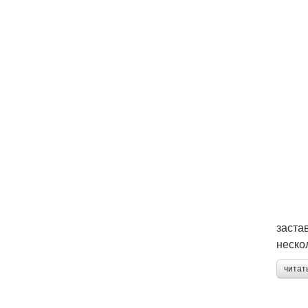
заста
неско
читат