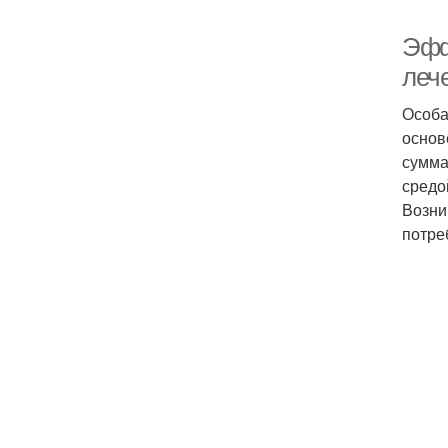
Эфф
леч
Особа
основ
сумма
средо
Возни
потре