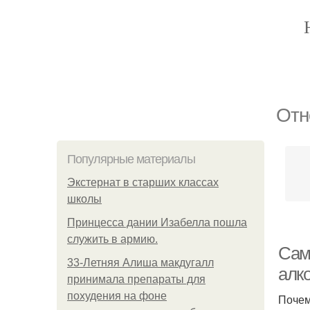
Отн
Популярные материалы
Экстернат в старших классах
школы
Принцесса дании Изабелла пошла
служить в армию.
Сам
33-Летняя Алиша макдугалл
алк
принимала препараты для
похудения на фоне
Почем