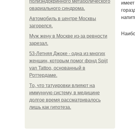
полиэндокринного метаболического
имеет
овариального синдрома.
гораз
напит
Автомобиль в центре Москвы
загорелся.
Наибо
Mуж жену в Москве из-за ревности
зарезал.
53-Летняя Джоке - одна из многих
женщин, которым помог фонд Spijt
van Tattoo, основанный в
Роттердаме.
То, что татуировки влияют на
иммунную систему, в медицине
долгое время рассматривалось
лишь как гипотеза.