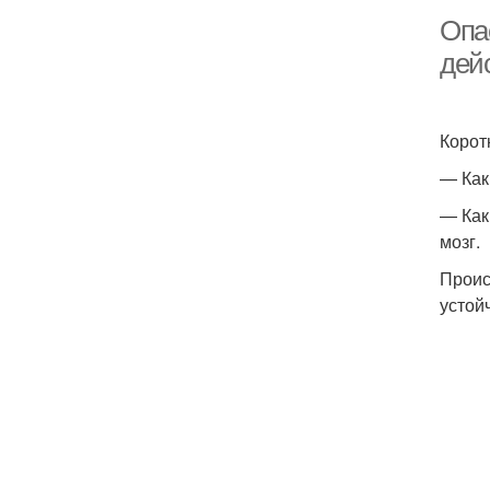
Опа
дей
Корот
— Как
— Как
мозг.
Проис
устой