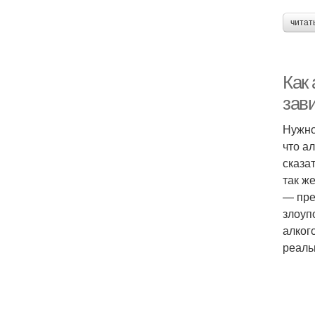
читат
Как
зав
Нужно
что ал
сказа
так ж
— пре
злоуп
алког
реаль