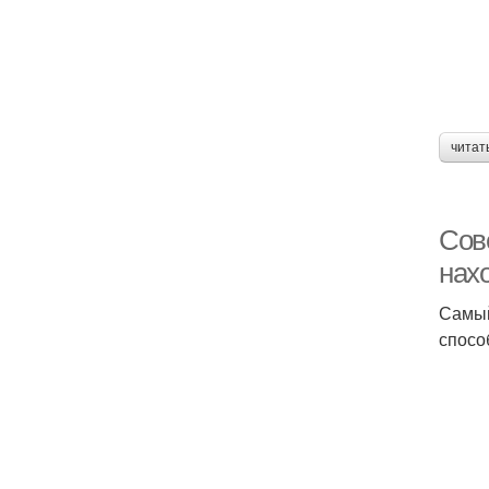
читат
Сов
нах
Самый
спосо