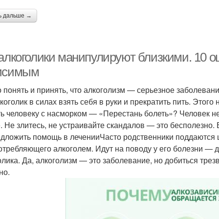
ь дальше →
 алкоголики манипулируют близкими. 10 о
исимым
 понять и принять, что алкоголизм — серьезное заболевани
коголик в силах взять себя в руки и прекратить пить. Этого
ть человеку с насморком — «Перестань болеть»? Человек н
е. Не злитесь, не устраивайте скандалов — это бесполезно.
дложить помощь в леченииЧасто родственники поддаются 
отребляющего алкоголем. Идут на поводу у его болезни — 
олика. Да, алкоголизм — это заболевание, но добиться тре
но.