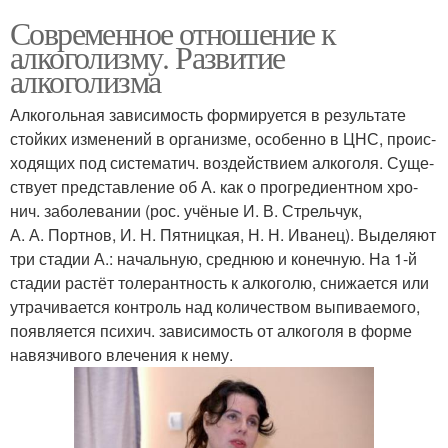
Современное отношение к
алкоголизму. Развитие
алкоголизма
Ал­ко­голь­ная за­ви­си­мость фор­ми­ру­ет­ся в ре­зуль­та­те
стой­ких из­ме­не­ний в ор­га­низ­ме, осо­бен­но в ЦНС, про­ис­
хо­дя­щих под сис­тема­тич. воз­дей­ст­ви­ем ал­ко­го­ля. Су­ще­
ст­ву­ет пред­став­ле­ние об А. как о про­греди­ент­ном хро­
нич. за­бо­ле­ва­нии (рос. учё­ные И. В. Стрель­чук,
А. А. Порт­нов, И. Н. Пят­ниц­кая, Н. Н. Ива­нец). Вы­де­ля­ют
три ста­дии А.: на­чаль­ную, сред­нюю и ко­неч­ную. На 1-й
ста­дии рас­тёт то­ле­рант­ность к ал­ко­го­лю, сни­жа­ет­ся или
ут­ра­чи­ва­ет­ся кон­троль над ко­ли­че­ст­вом вы­пи­вае­мо­го,
по­яв­ля­ет­ся пси­хич. за­ви­си­мость от ал­ко­го­ля в фор­ме
на­вязчи­во­го вле­че­ния к не­му.