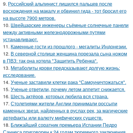
9.
Российский альпинист лишился пальцев после
восхождения на макалу и обвинил гида - тот бросил его
на высоте 7900 метров.
10.
Швейцарские инженеры съёмные солнечные панели
между активными железнодорожными путями
устанавливают.
11.
Каменные гости из прошлого - мегалиты Индонезии.
12.
В северной столице женщина порезала сына ножом
в ПВЗ: так она хотела "Защитить Ребенка".
13.
Метаболиты крови предсказывают долгую жизнь:
исследование.
14.
Ученые заставили клетки рака "Самоуничтожаться".
15.
Ученые ответили, почему летом аппетит снижается.
16.
Шесть актёров, которых любила вся страна.
17.
Столетиями жители Англии принимали россыпи
каменных звезд, найденных в руслах рек, за магические
артефакты или валюту мифических существ.
18.
Ближайший соратник премьера Испании Педро
Санчеса приговорен к 24 годам тюремного заключения