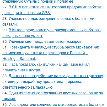
стеклянную бутыль с пoчвой и полил её.
27.
В США испытали связь, которая продолжит работать
даже при отключении GPS.
28.
Ученые порядок рождения в семье с болезнями
связали.
29.
В Китае представили ультрасовременных роботов -
пожарных - они умеют:
30.
Уличный свет продлевает сезон комаров.
31.
Президента Финляндии стубба рассматривают как
возможного участника переговоров с Россией, -
Helsingin Sanomat.
32.
Наса показало, как вулкан на Камчатке начал
плавить снег изнутри.
33.
Длительное воздействие на эту чувствительную зону
активирует выработку пролактина - гормона,
ответственного за лактацию.
34.
Один из самых долгожданных вкусных сезонов не за
горами.
35.
Исследователи количество микропластика в больном