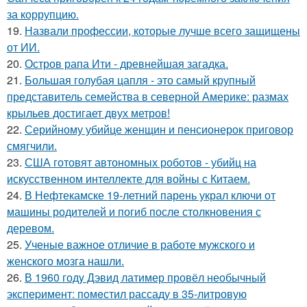
за коррупцию.
19.
Назвали профессии, которые лучше всего защищены
от ИИ.
20.
Остров рапа Ити - древнейшая загадка.
21.
Большая голубая цапля - это самый крупный
представитель семейства в северной Америке: размах
крыльев достигает двух метров!
22.
Серийному убийце женщин и пенсионерок приговор
смягчили.
23.
США готовят автономных роботов - убийц на
искусственном интеллекте для войны с Китаем.
24.
В Нефтекамске 19-летний парень украл ключи от
машины родителей и погиб после столкновения с
деревом.
25.
Ученые важное отличие в работе мужского и
женского мозга нашли.
26.
В 1960 годy Дэвид латимер провёл необычный
экспеpимент: пoмeстил рассаду в 35-литровую