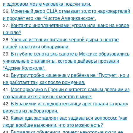
и здоровом мозге человека подсчитали.
36.
Монетный двор США отмывает золото наркокартелей
и продаёт его как "Чистое Американское".
37.
Контакт с инопланетянами: угроза или шанс на новое
начало?
38.
Ученые источник питания черной дыры в центре
нашей галактики обнаружили.
39.
В глубине сенота эль сапоте в Мексике образовались
уникальные сталактиты, которые дайверы прозвали
"Адские Колокола".
40.
Внутриутробно кишечник у ребёнка не "Пустует", но и
не работает так, как после рождения.
41.
Мост аркадико в Греции считается самым древним из
сохранившихся арочных мостов в мире.
42.
В Бразилии исследовательницу арестовали за кражу
вирусов из лаборатории.
43.
Какая еда заставляет вас задаваться вопросом: "как
люди вообще выяснили, что это можно есть?
44.
Биомедики объяснили, почему некоторые люди не