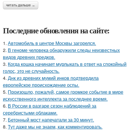
читать дальше →
Последние обновления на сайте:
1.
Автомобиль в центре Москвы загорелся.
2.
В геноме человека обнаружили следы неизвестных
видов древних предков.
3.
Когда кошка начинает мурлыкать в ответ на спокойный
голос, это не случайность.
4.
Днк из древних мумий инков подтвердила
европейское происхождение оспы.
5.
Произошло, пожалуй, самое громкое событие в мире
искусственного интеллекта за последнее время.
6.
В России в разгаре сезон наблюдений за
серебристыми облаками.
7.
Бетонный мост напечатали за 30 минут.
8.
Тут даже мы не знаем, как комментировать.