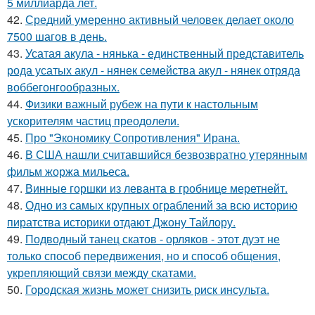
5 миллиарда лет.
42.
Средний умеренно активный человек делает около
7500 шагов в день.
43.
Усатая акула - нянька - единственный представитель
рода усатых акул - нянек семейства акул - нянек отряда
воббегонгообразных.
44.
Физики важный рубеж на пути к настольным
ускорителям частиц преодолели.
45.
Про "Экономику Сопротивления" Ирана.
46.
В США нашли считавшийся безвозвратно утерянным
фильм жоржа мильеса.
47.
Винные горшки из леванта в гробнице меретнейт.
48.
Одно из самых крупных ограблений за всю историю
пиратства историки отдают Джону Тайлору.
49.
Подводный танец скатов - орляков - этот дуэт не
только способ передвижения, но и способ общения,
укрепляющий связи между скатами.
50.
Городская жизнь может снизить риск инсульта.