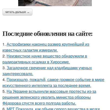
читать дальше →
Последние обновления на сайте:
1.
Астрофизики наконец размер крупнейшей из
известных галактик измерили.
2.
Неизвестное науке вещество обнаружили в
радиоактивных осадках в Хиросиме.
3.
Загадочное свечение над кладбищами ученых
заинтересовало.
4.
Произошло, пожалуй, самое громкое событие в мире
искусственного интеллекта за последнее время.
5.
На Украине вспыхнули массовые протесты из-за
решения зеленского уволить министра обороны
Фёдорова спустя всего полгода работы.
6.
МРТ Показала, как объем серого вещества в мозге