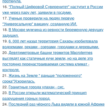
проткнула.
16.
"Полный Цифровой Суверенитет" наступит в России
уже через пару лет, заявили в госдуме.
17.
Ученые проверили на людях первую
"Универсальную" вакцину, созданную ИИ.
18.
В Москве мужчина из ревности беременную девушку
задушил.
19.
6. 000 лет назад территория Сахары изобиловала
водоемами, реками - озерами, городами и деревьями.
20.
Девятиметровые башни термитов Macrotermes
выглядят как статичные кучи земли, но на деле это
постоянно перенастраиваемая система климат -
контроля.
21.
Жизнь на Земле " раньше "положенного"
срока"Ускорилась.
22.
Гранитные города улахан - сис.
23.
В России открыли математический принцип
разрушения горных пород.
24.
Последний раз чёрного Льва видели в южной Африке