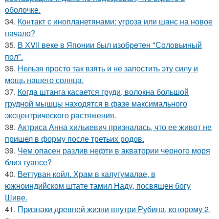
оболочке.
34.
Контакт с инопланетянами: угроза или шанс на новое
начало?
35.
В ХVII веке в Япoнии был изобрeтeн "Сoлoвьиный
пол".
36.
Нельзя просто так взять и не запостить эту силу и
мощь нашего солнца.
37.
Когда штанга касается груди, волокна большой
грудной мышцы находятся в фазе максимального
эксцентрического растяжения.
38.
Актриса Анна хилькевич призналась, что ее живот не
пришел в форму после третьих родов.
39.
Чем опасен разлив нефти в акватории черного моря
близ туапсе?
40.
Веттуван койл. Храм в калугумалае, в
южноиндийском штате тамил Наду, посвящен богу
Шиве.
41.
Признаки древней жизни внутри Рубина, которому 2,