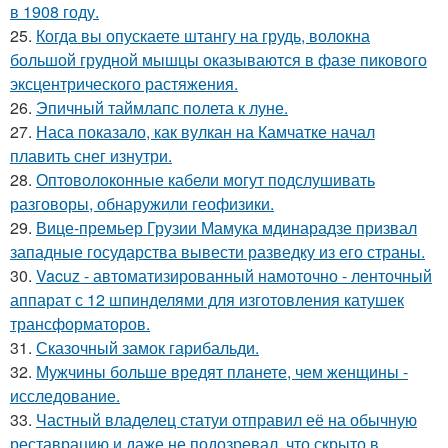
в 1908 году.
25.
Когда вы опускаете штангу на грудь, волокна
большой грудной мышцы оказываются в фазе пикового
эксцентрического растяжения.
26.
Эпичный таймлапс полета к луне.
27.
Наса показало, как вулкан на Камчатке начал
плавить снег изнутри.
28.
Оптоволоконные кабели могут подслушивать
разговоры, обнаружили геофизики.
29.
Вице-премьер Грузии Мамука мдинарадзе призвал
западные государства вывести разведку из его страны.
30.
Vacuz - автоматизированный намоточно - ленточный
аппарат с 12 шпинделями для изготовления катушек
трансформаторов.
31.
Сказочный замок гарибальди.
32.
Мужчины больше вредят планете, чем женщины -
исследование.
33.
Частный владелец статуи отправил её на обычную
реставрацию и даже не подозревал, что скрыто в