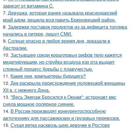
зависит от витамина C.
7.
Девушка, которая ранее называла краснодарский
край адом, решила возглавить Брюховецкий район.
8.
Задержки поставок продуктов из-за дефицита топлива
начались в питере, пишут СМИ.
9.
Солнце опасно в любое время дня, доказали в
Австралии.
10.
Застывшее среди коралловых рифов тело кажется
медитирующим, но струйка воздуха изо рта выдает
сложный процесс борьбы с плавучестью.
11.
Какие они, компьютеры будущего?
12.
Днк раскрыла происхождение половецкой женщины
XII в. с нижнего Дона.
13.
"Весь Экипаж Бросился к Окнам": астронавт мкс
сняла мощное полярное сияние.
14.
В России производят конкурентоспособную
автотехнику для пассажирских и грузовых перевозок.
15.
Сухая ветка насквозь шею девочке в Ростове