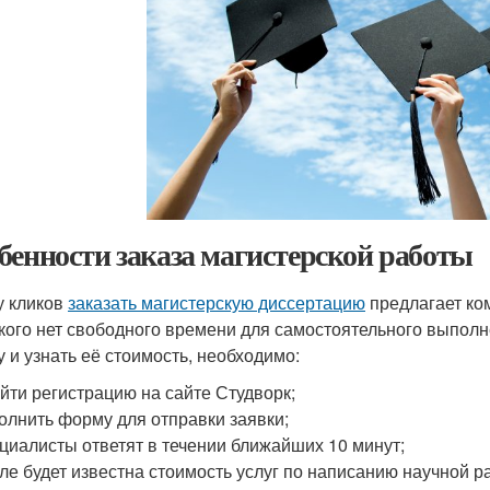
бенности заказа магистерской работы
у кликов
заказать магистерскую диссертацию
предлагает ко
у кого нет свободного времени для самостоятельного выпол
у и узнать её стоимость, необходимо:
йти регистрацию на сайте Студворк;
олнить форму для отправки заявки;
циалисты ответят в течении ближайших 10 минут;
ле будет известна стоимость услуг по написанию научной р