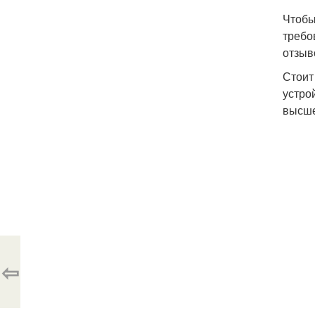
Чтобы
требо
отзыв
Стоит
устро
высше
⇦