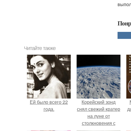
выпол
Понр
Читайте также
Ей было всего 22
Корейский зонд
года.
снял свежий кратер
д
на луне от
столкновения с
обломком Falcon 9.