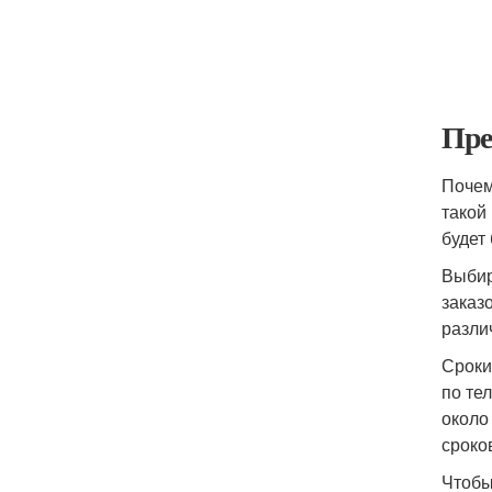
Пре
Почем
такой
будет
Выбир
заказ
разли
Сроки
по те
около
сроко
Чтобы