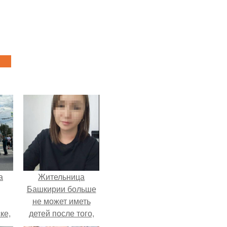
а
Жительница
Башкирии больше
не может иметь
ке,
детей после того,
8
как медики сделали