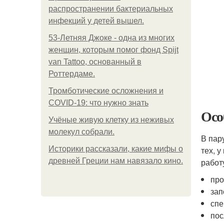
распространении бактериальных
инфекций у детей вышел.
53-Летняя Джоке - одна из многих
женщин, которым помог фонд Spijt
van Tattoo, основанный в
Роттердаме.
Тромботические осложнения и
COVID-19: что нужно знать
Осо
Учёные живую клетку из неживых
молекул собрали.
В пар
Историки рассказали, какие мифы о
тех, 
древней Греции нам навязало кино.
работ
про
зап
спе
пос