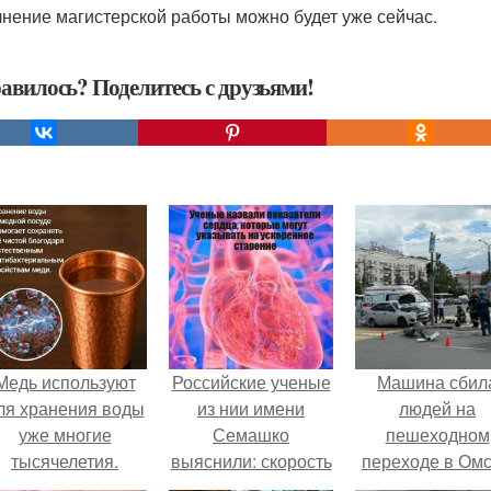
нение магистерской работы можно будет уже сейчас.
авилось? Поделитесь с друзьями!
Медь используют
Российские ученые
Машина сбил
ля хранения воды
из нии имени
людей на
уже многие
Семашко
пешеходном
тысячелетия.
выяснили: скорость
переходе в Омс
старения напрямую
пострадали 