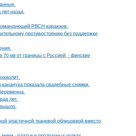
данные.
лет назад.
 командующий РВСН каракаев.
длительному противостоянию без поддержки
ения.
в 70 км от границы с Россией, - финские
нхиолит.
 канануха показала свадебные снимки.
 беременна.
рда лет.
 вышло.
ой эластичной тканевой облицовкой вместо
 мини - платье и прозрачных чулках.