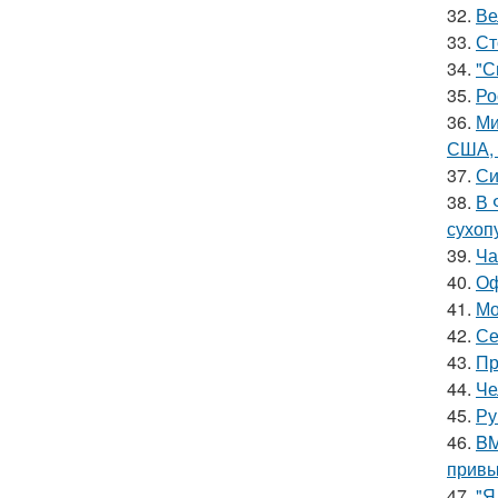
32.
Ве
33.
Ст
34.
"С
35.
Ро
36.
Ми
США, 
37.
Си
38.
В 
сухоп
39.
Ча
40.
Оф
41.
Мо
42.
Се
43.
Пр
44.
Че
45.
Ру
46.
BM
привы
47.
"Я