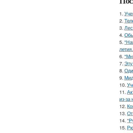
Пос
1.
Уче
2.
Тел
3.
Лес
4.
Обы
5.
"На
летия.
6.
"Мн
7.
Эту
8.
Оди
9.
Мид
10.
Уч
11.
Ак
из-за
12.
Ко
13.
От
14.
"Р
15.
Рю