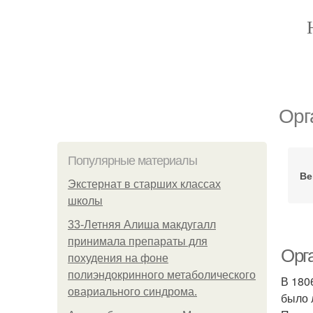
Орг
Популярные материалы
Ве
Экстернат в старших классах
школы
33-Летняя Алиша макдугалл
принимала препараты для
Орг
похудения на фоне
полиэндокринного метаболического
В 180
овариального синдрома.
было 