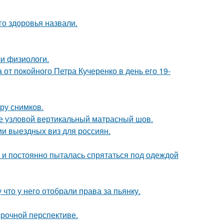
о здоровья назвали.
и физиологи.
от покойного Петра Кучеренко в день его 19-
ору снимков.
же узловой вертикальный матрасный шов.
и выездных виз для россиян.
d и постоянно пыталась спрятаться под одеждой
 что у него отобрали права за пьянку.
срочной перспективе.