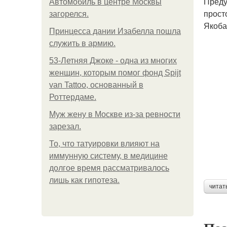
Преду
Автомобиль в центре Москвы
прост
загорелся.
Якоба
Принцесса дании Изабелла пошла
служить в армию.
53-Летняя Джоке - одна из многих
женщин, которым помог фонд Spijt
van Tattoo, основанный в
Роттердаме.
Mуж жену в Москве из-за ревности
зарезал.
То, что татуировки влияют на
иммунную систему, в медицине
долгое время рассматривалось
лишь как гипотеза.
читат