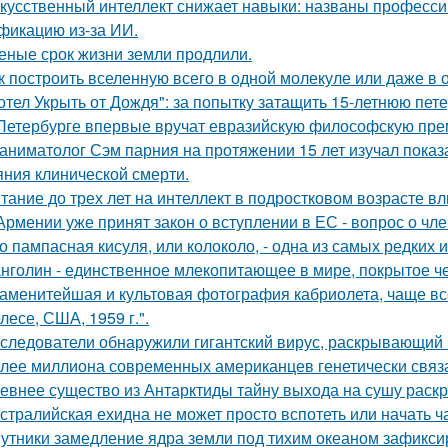
кусственный интеллект снижает навыки: названы професси
фикацию из-за ИИ.
еные срок жизни земли продлили.
к построить вселенную всего в одной молекуле или даже в
отел Укрыть от Дождя": за попытку затащить 15-летнюю пет
Петербурге впервые вручат евразийскую философскую пре
аниматолог Сэм парния на протяжении 15 лет изучал показ
яния клинической смерти.
тание до трех лет на интеллект в подростковом возрасте вл
Армении уже принят закон о вступлении в ЕС - вопрос о член
о пампасная кисуля, или колоколо, - одна из самых редких
нголин - единственное млекопитающее в мире, покрытое ч
аменитейшая и культовая фотография кабриолета, чаще вс
лесе, США, 1959 г.".
следователи обнаружили гигантский вирус, раскрывающий
лее миллиона современных американцев генетически связа
евнее существо из Антарктиды тайну выхода на сушу раск
стралийская ехидна не может просто вспотеть или начать ч
утники замедление ядра земли под тихим океаном зафикси