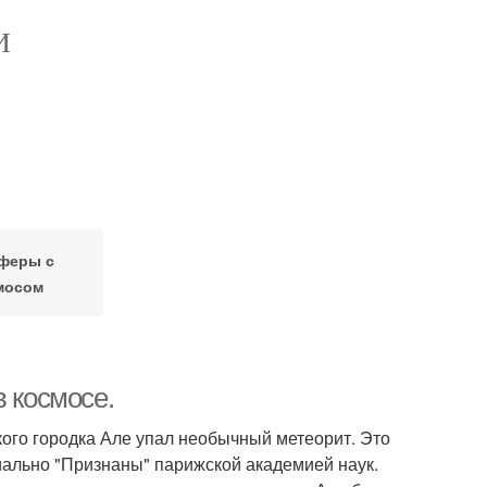
И
феры с
мосом
в космосе.
ского городка Але упал необычный метеорит. Это
иально "Признаны" парижской академией наук.