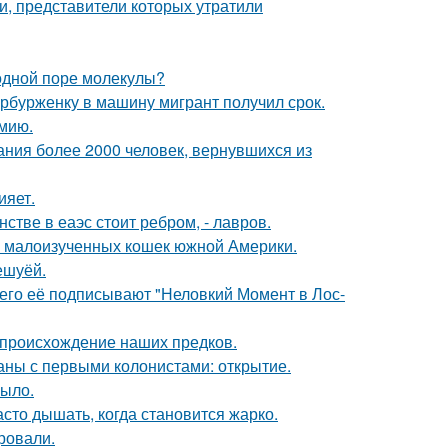
и, представители которых утратили
 одной поре молекулы?
ербурженку в машину мигрант получил срок.
мию.
ания более 2000 человек, вернувшихся из
ияет.
стве в еаэс стоит ребром, - лавров.
 и малоизученных кошек южной Америки.
ешуёй.
его её подписывают "Неловкий Момент в Лос-
 происхождение наших предков.
ны с первыми колонистами: открытие.
рыло.
асто дышать, когда становится жарко.
ровали.