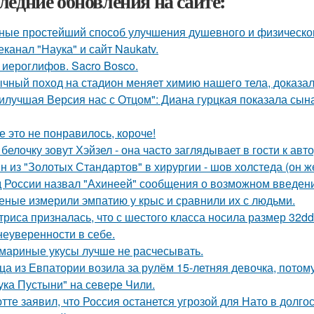
ледние обновления на сайте:
ные простейший способ улучшения душевного и физическог
еканал "Наука" и сайт Naukatv.
 иероглифов. Sacro Bosco.
чный поход на стадион меняет химию нашего тела, доказал
илучшая Версия нас с Отцом": Диана гурцкая показала сына 
е это не понравилось, короче!
 белочку зовут Хэйзел - она часто заглядывает в гости к авт
н из "Золотых Стандартов" в хирургии - шов холстеда (он 
 России назвал "Ахинеей" сообщения о возможном введени
еные измерили эмпатию у крыс и сравнили их с людьми.
триса призналась, что с шестого класса носила размер 32d
 неуверенности в себе.
мариные укусы лучше не расчесывать.
ца из Евпатории возила за рулём 15-летняя девочка, потому
ука Пустыни" на севере Чили.
тте заявил, что Россия останется угрозой для Нато в долго