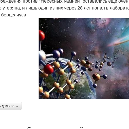
беждения против "Небесных Камней" оставались еще очень
о утеряна, и лишь один из них через 28 лет попал в лабор
 берцелиуса
ь дальше →