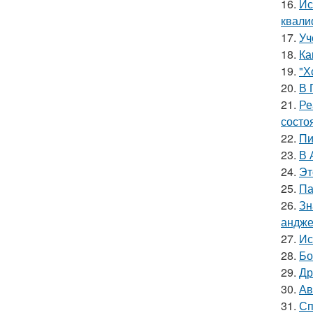
16.
Ис
квали
17.
Уч
18.
Ка
19.
"Х
20.
В 
21.
Ре
состо
22.
Пи
23.
В 
24.
Эт
25.
Па
26.
Зн
андже
27.
Ис
28.
Бо
29.
Др
30.
Ав
31.
Сп