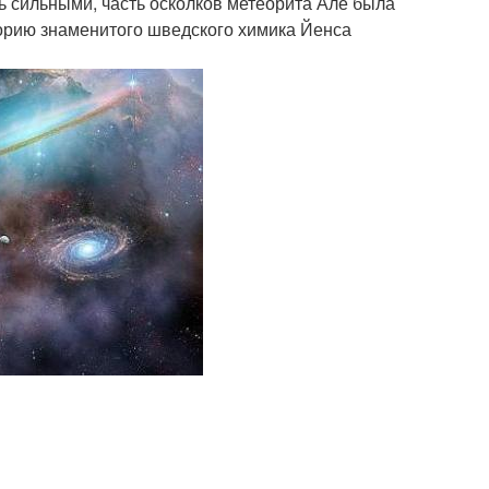
 сильными, часть осколков метеорита Але была
аторию знаменитого шведского химика Йенса