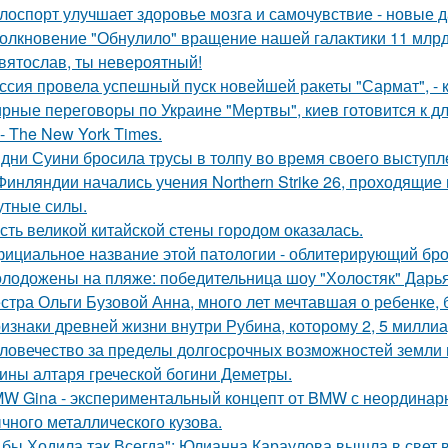
лоспорт улучшает здоровье мозга и самочувствие - новые 
олкновение "Обнулило" вращение нашей галактики 11 млрд 
вятослав, ты невероятный!
ссия провела успешный пуск новейшей ракеты "Сармат", -
рные переговоры по Украине "Мертвы", киев готовится к 
- The New York Times.
дни Суини бросила трусы в толпу во время своего выступл
Финляндии начались учения Northern Strike 26, проходящие 
утные силы.
сть великой китайской стены городом оказалась.
ициальное название этой патологии - облитерирующий бро
лодожены на пляже: победительница шоу "Холостяк" Дарья
стра Ольги Бузовой Анна, много лет мечтавшая о ребенке,
изнаки древней жизни внутри Рубина, которому 2, 5 миллиа
ловечество за пределы долгосрочных возможностей земли
ины алтаря греческой богини Деметры.
W Gina - экспериментальный концепт от BMW с неординарн
чного металлического кузова.
 бы Ходила так Всегда": Юлианна Караулова вышла в свет в