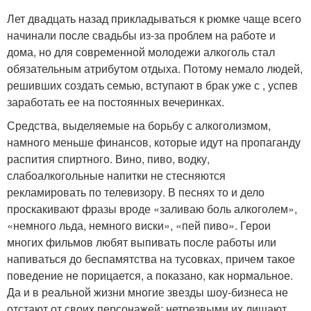
Лет двадцать назад прикладываться к рюмке чаще всего
начинали после свадьбы из-за проблем на работе и
дома, но для современной молодежи алкоголь стал
обязательным атрибутом отдыха. Потому немало людей,
решивших создать семью, вступают в брак уже с , успев
заработать ее на постоянных вечеринках.
Средства, выделяемые на борьбу с алкоголизмом,
намного меньше финансов, которые идут на пропаганду
распития спиртного. Вино, пиво, водку,
слабоалкогольные напитки не стесняются
рекламировать по телевизору. В песнях то и дело
проскакивают фразы вроде «заливаю боль алкоголем»,
«немного льда, немного виски», «пей пиво». Герои
многих фильмов любят выпивать после работы или
напиваться до беспамятства на тусовках, причем такое
поведение не порицается, а показано, как нормальное.
Да и в реальной жизни многие звезды шоу-бизнеса не
отстают от своих персонажей: нетрезвыми их лишают