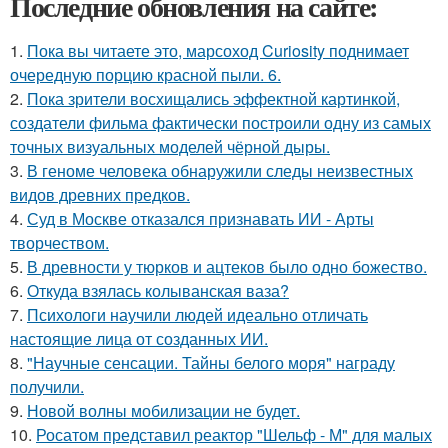
Последние обновления на сайте:
1.
Пока вы читаете это, марсоход Curiosity поднимает
очередную порцию красной пыли. 6.
2.
Пока зрители восхищались эффектной картинкой,
создатели фильма фактически построили одну из самых
точных визуальных моделей чёрной дыры.
3.
В геноме человека обнаружили следы неизвестных
видов древних предков.
4.
Суд в Москве отказался признавать ИИ - Арты
творчеством.
5.
В древности у тюрков и ацтеков было одно божество.
6.
Откуда взялась колыванская ваза?
7.
Психологи научили людей идеально отличать
настоящие лица от созданных ИИ.
8.
"Научные сенсации. Тайны белого моря" награду
получили.
9.
Новой волны мобилизации не будет.
10.
Росатом представил реактор "Шельф - М" для малых