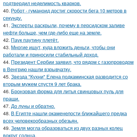
подтвердил неделимость кварков.
40.
Робот - гуманоид достиг скорости бега 10 метров в
секунду.
41.
Эксперты раскрыли, почему в персидском заливе
нефти больше, чем где-либо еще на земле.
42.
Паук паутину плетёт.
43.
Многие ищут, куда вложить деньги, чтобы они
работали и приносили стабильный доход.
44.
Президент Сербии заявил, что рядом с газопроводом
в Венгрию нашли взрывчатку.
45.
Звезда "Кухни" Елена подкаминская разводится со
вторым мужем спустя 9 лет брака.
46.
Бронзовая форма для литья свинцовых пуль для
пращи.
47.
До луны и обратно.
48.
В Египте нашли окаменелости ближайшего предка
всех человекообразных обезьян.
49.
Земля могла образоваться из двух разных колец
вокруг солнца.