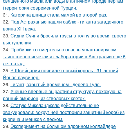
священного масла или воды в античном городе пергам
(территория современной Турции.
31.
Катерина шпица стала мамой во второй раз.
32.
Под Астраханью нашли саблю - гиганта загадочного
воина Xiii века.
33.
Сидни Суини бросила трусы в толпу во время своего
выступления.
34.
Пробирки со смертельно опасным хантавирусом
таинственно исчезли из лаборатории в Австралии ещё 5
лет назад.
35.
В Швейцарии появился новый король - 31-летний
Йонас лаувинер.
36.
Гигант, забытый временем - дерево Туле.
37.
Ученые впервые вырастили структуру, похожую на
ранний эмбрион, из стволовых клеток.
38.
Статую Микеланджело действительно не
эвакуировали: вокруг неё построили защитный короб из
кирпича и мешков с песком.
39.
Эксперимент на большом адронном коллайдере