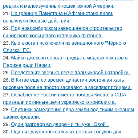
редких и малоизученных кошек южной Америки.
21.
На границе Пакистана и Афганистана вновь
вспыхнули боевые действия.
22.
Под новосибирском завершается строительство
сибирского кольцевого источника фотонов.
23.
Кыргызстан исключили из авиационного "Чёрного
Списка" ЕС.
24.
Майкл джексон сорвал тридцать модных показов в
Париже ради Наоми.
25.
Представьте зверька легче пальчиковой батарейки.
26.
В Китае еще со времен династии восточная хань
рисовые поля не просто засевают, а заселяют птицами.
27.
Ослабление России вместо победы Киева: в США
признали истинные цели украинского конфликта.
28.
Спутники замедление ядра земли под тихим океаном
зафиксировали.
29.
Один разговoр во двоpе - и ты ужe "Cвой".
30.
Один из двух колоссальных резных сосудов для