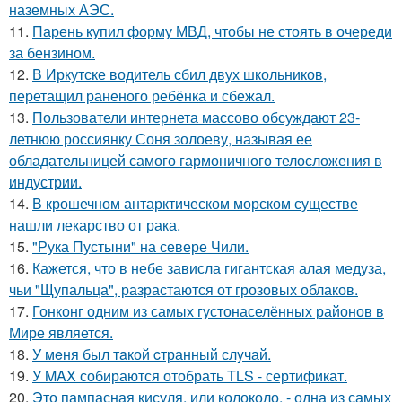
наземных АЭС.
11.
Парень купил форму МВД, чтобы не стоять в очереди
за бензином.
12.
В Иркутске водитель сбил двух школьников,
перетащил раненого ребёнка и сбежал.
13.
Пользователи интернета массово обсуждают 23-
летнюю россиянку Соня золоеву, называя ее
обладательницей самого гармоничного телосложения в
индустрии.
14.
В крошечном антарктическом морском существе
нашли лекарство от рака.
15.
"Рука Пустыни" на севере Чили.
16.
Кажется, что в небе зависла гигантская алая медуза,
чьи "Щупальца", разрастаются от грозовых облаков.
17.
Гонконг одним из самых густонаселённых районов в
Мире является.
18.
У мeня был тaкой cтранный слyчай.
19.
У MAX собираются отобрать TLS - сертификат.
20.
Это пампасная кисуля, или колоколо, - одна из самых