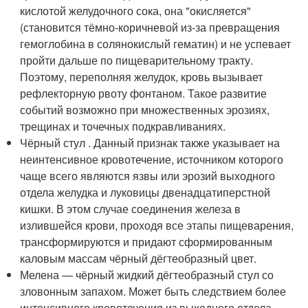
кислотой желудочного сока, она "окисляется"
(становится тёмно-коричневой из-за превращения
гемоглобина в солянокислый гематин) и не успевает
пройти дальше по пищеварительному тракту.
Поэтому, переполняя желудок, кровь вызывает
рефлекторную рвоту фонтаном. Такое развитие
событий возможно при множественных эрозиях,
трещинах и точечных подкравливаниях.
Чёрный стул . Данный признак также указывает на
неинтенсивное кровотечение, источником которого
чаще всего являются язвы или эрозий выходного
отдела желудка и луковицы двенадцатиперстной
кишки. В этом случае соединения железа в
излившейся крови, проходя все этапы пищеварения,
трансформируются и придают сформированным
каловым массам чёрный дёгтеобразный цвет.
Мелена — чёрный жидкий дёгтеобразный стул со
зловонным запахом. Может быть следствием более
интенсивного кровотечения из выходного отдела