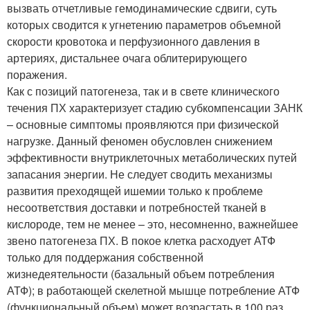
вызвать отчетливые гемодинамические сдвиги, суть
которых сводится к угнетению параметров объемной
скорости кровотока и перфузионного давления в
артериях, дистальнее очага облитерирующего
поражения.
Как с позиций патогенеза, так и в свете клинического
течения ПХ характеризует стадию субкомпенсации ЗАНК
– основные симптомы проявляются при физической
нагрузке. Данный феномен обусловлен снижением
эффективности внутриклеточных метаболических путей
запасания энергии. Не следует сводить механизмы
развития преходящей ишемии только к проблеме
несоответствия доставки и потребностей тканей в
кислороде, тем не менее – это, несомненно, важнейшее
звено патогенеза ПХ. В покое клетка расходует АТФ
только для поддержания собственной
жизнедеятельности (базальный объем потребления
АТФ); в работающей скелетной мышце потребление АТФ
(функциональный объем) может возрастать в 100 раз,