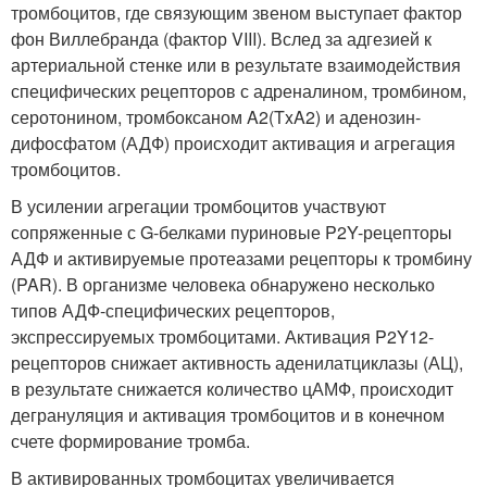
тромбоцитов, где связующим звеном выступает фактор
фон Виллебранда (фактор VIII). Вслед за адгезией к
артериальной стенке или в результате взаимодействия
специфических рецепторов с адреналином, тромбином,
серотонином, тромбоксаном A
2
(TxA
2
) и аденозин-
дифосфатом (АДФ) происходит активация и агрегация
тромбоцитов.
В усилении агрегации тромбоцитов участвуют
сопряженные с G-белками пуриновые P2Y-рецепторы
АДФ и активируемые протеазами рецепторы к тромбину
(PAR). В организме человека обнаружено несколько
типов АДФ-специфических рецепторов,
экспрессируемых тромбоцитами. Активация P2Y
12
-
рецепторов снижает активность аденилатциклазы (АЦ),
в результате снижается количество цАМФ, происходит
дегрануляция и активация тромбоцитов и в конечном
счете формирование тромба.
В активированных тромбоцитах увеличивается