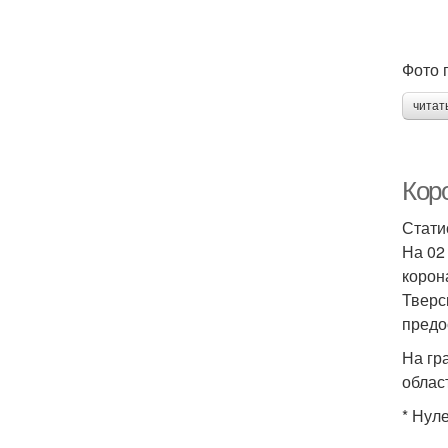
Фото 
читат
Коро
Стати
На 02
корон
Тверс
предо
На гр
облас
* Нул