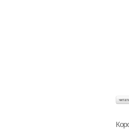
читат
Кор