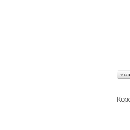
читат
Кор