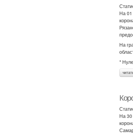
Стати
На 01
корон
Рязан
предо
На гр
облас
* Нул
читат
Кор
Стати
На 30
корон
Самар