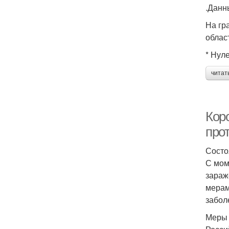
.Данн
На гр
облас
* Нул
читат
Кор
про
Состо
С мом
зараж
мерам
забол
Меры 