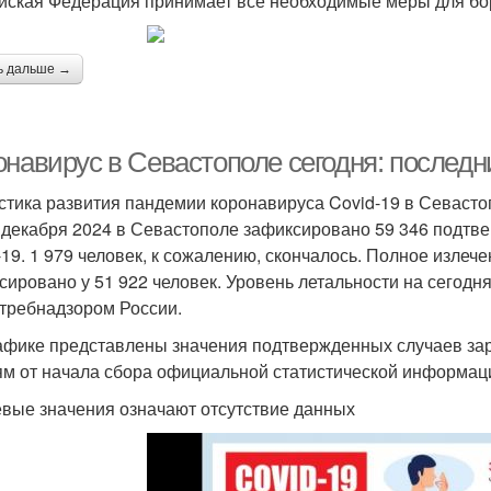
йская Федерация принимает все необходимые меры для бор
ь дальше →
онавирус в Севастополе сегодня: последн
стика развития пандемии коронавируса Covid-19 в Севаст
 декабря 2024 в Севастополе зафиксировано 59 346 подтв
-19. 1 979 человек, к сожалению, скончалось. Полное излеч
сировано у 51 922 человек. Уровень летальности на сегодн
требнадзором России.
афике представлены значения подтвержденных случаев за
ям от начала сбора официальной статистической информац
евые значения означают отсутствие данных