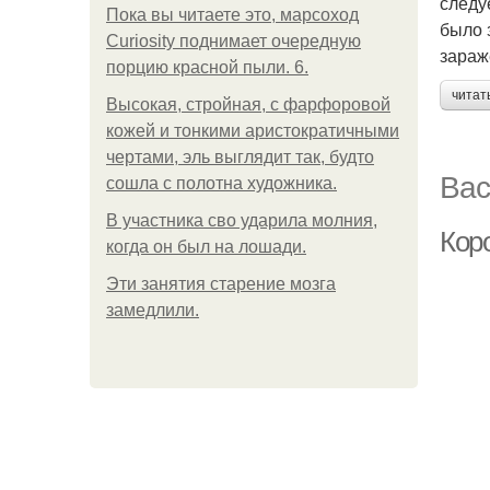
следу
Пока вы читаете это, марсоход
было 
Curiosity поднимает очередную
зараж
порцию красной пыли. 6.
читат
Высокая, стройная, с фарфоровой
кожей и тонкими аристократичными
чертами, эль выглядит так, будто
Вас
сошла с полотна художника.
В участника сво ударила молния,
Кор
когда он был на лошади.
Эти занятия старение мозга
замедлили.