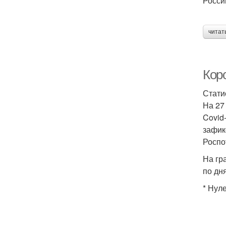
Росси
читат
Кор
Стати
На 27
Covid
зафик
Роспо
На гр
по дн
* Нул