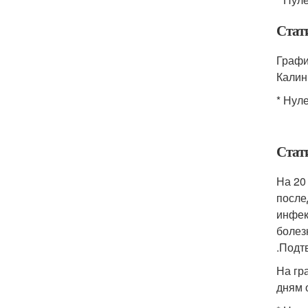
Стат
Графи
Калин
* Нул
Стат
На 20
после
инфек
болез
.Подт
На гр
дням 