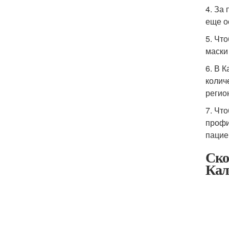
4. За
еще о
5. Чт
маски
6. В 
колич
регио
7. Чт
профи
пацие
Ско
Кал