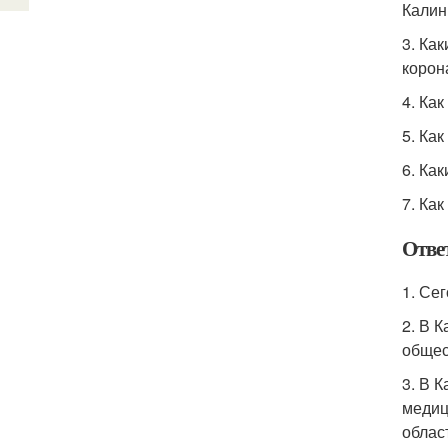
Калин
3. Ка
корон
4. Ка
5. Ка
6. Ка
7. Ка
Отве
1. Се
2. В 
общес
3. В 
медиц
облас