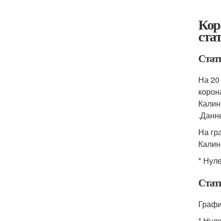
Кор
ста
Стат
На 20
корон
Калин
.Данн
На гр
Калин
* Нул
Стат
Графи
* Нул