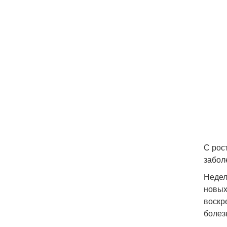
С рос
забол
Недел
новых
воскр
болез