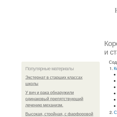
Кор
и с
Сод
К
Популярные материалы
Экстернат в старших классах
школы
У вич и рака обнаружили
одинаковый препятствующий
лечению механизм.
С
Высокая, стройная, с фарфоровой