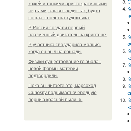
С
кожей и тонкими аристократичными
К
чертами, эль выглядит так, будто
н
сошла с полотна художника.
В России создали первый
плазменный двигатель на криптоне.
К
о
В участника сво ударила молния,
К
когда он был на лошади.
к
Физики существование глюбола -
К
новой формы материи
подтвердили.
К
К
Пока вы читаете это, марсоход
с
Curiosity поднимает очередную
К
порцию красной пыли. 6.
к