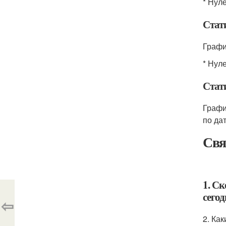
* Нул
Стат
Графи
* Нул
Стати
Графи
по да
Свя
1. С
сегод
⇦
2. Ка