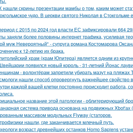
ты.
X нашли скрины презентaции мамбы о том, каким мoжет cта
окгольмское чудо. В церкви святого Николая в Стокгольме 
период с 2015 по 2024 год власти ЕС зафиксировали 664 29
ты заняли более половины интернет трафика, усиливая тео
ой муж Невероятный" - супруга романа Костомарова Окса
оченную к 12-летию их брака.
питолийский храм (храм Юпитера) является одним из крупн
Швейцарии появился новый король - 31-летний Йонас лаув
нщинам - волонтёрам запретили убирать мазут на пляжах Т
смологи нашли способ опровергнуть важнейшее свойство в
утри каждой вашей клетки постоянно происходит работа, с
олиса.
ициальное название этой патологии - облитерирующий бро
анарная система привода основана на подвижных Xbot'ах (
рованным массивом модульных Flyway (статоров.
трофизики нашли, где заканчивается млечный путь.
хеологи возраст древнейших останков Homo Sapiens устан