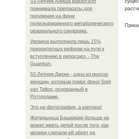
сущес
33-Летняя Алиша макдугалл
рассч
принимала препараты для
похудения на фоне
полиэндокринного метаболического
Прише
овариального синдрома.
Украина выполнила лишь 15%
приоритетных реформ на пути к
вступлению в евросоюз, - The
Guardian.
53-Летняя Джоке - одна из многих
женщин, которым помог фонд Spijt
van Tattoo, основанный в
Роттердаме.
Это не фотография, а картина!
Жительница Башкирии больше не
может иметь детей после того, как
медики сделали ей аборт на