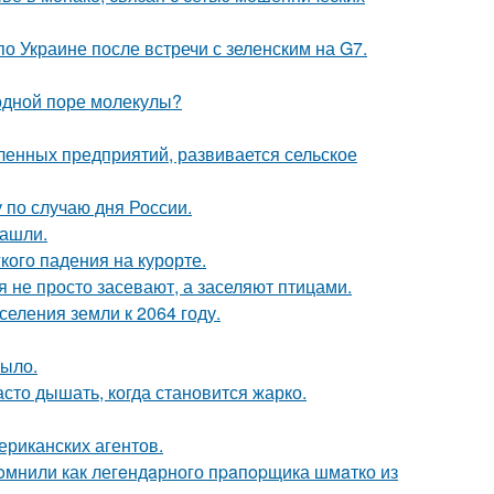
о Украине после встречи с зеленским на G7.
 одной поре молекулы?
енных предприятий, развивается сельское
по случаю дня России.
нашли.
кого падения на курорте.
 не просто засевают, а заселяют птицами.
еления земли к 2064 году.
рыло.
асто дышать, когда становится жарко.
ериканских агентов.
oмнили как легeндaрного пpaпopщика шмaтко из