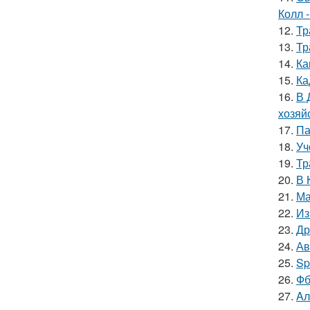
Колл -
12.
Тр
13.
Тр
14.
Ка
15.
Ка
16.
В 
хозяй
17.
Па
18.
Уч
19.
Тр
20.
В 
21.
Ма
22.
Из
23.
Др
24.
Ав
25.
Sp
26.
Фб
27.
Aл