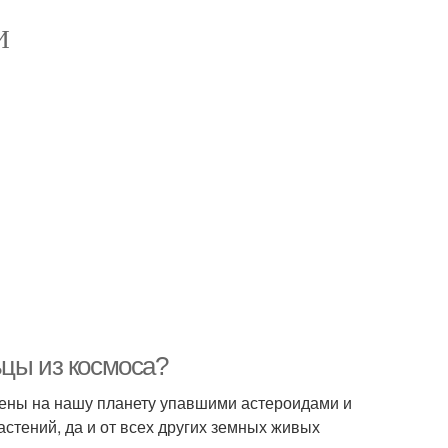
И
ьцы из космоса?
есены на нашу планету упавшими астероидами и
астений, да и от всех других земных живых