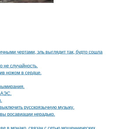
ичными чертами, эль выглядит так, будто сошла
о не случайность.
рив ножом в сердце.
 вымирания.
 АЭС.
.
 выключить русскоязычную музыку.
авы росавиации нерадько.
ыве в монако, связан с сетью мошеннических