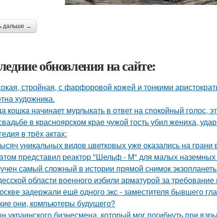
ь дальше →
ледние обновления на сайте:
окая, стройная, с фарфоровой кожей и тонкими аристократ
отна художника.
да кошка начинает мурлыкать в ответ на спокойный голос, эт
свадьбе в красноярском крае чужой гость убил жениха, уда
гедия в трёх актах:
тысяч уникальных видов цветковых уже оказались на грани
атом представил реактор "Шельф - М" для малых наземных
учен самый сложный в истории прямой снимок экзопланеты
десской области военного избили арматурой за требование
оскве задержали ещё одного экс - заместителя бывшего гл
кие они, компьютеры будущего?
н украинского бизнесмена, который мог погибнуть при взр