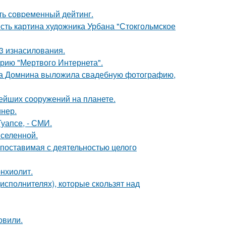
ть совpеменный дейтинг.
есть картина художника Урбана "Стокгольмское
3 изнасилования.
рию "Мертвого Интернета".
на Домнина выложила свадебную фотографию,
ейших сооружений на планете.
инер.
уапсе, - СМИ.
селенной.
опоставимая с деятельностью целого
нхиолит.
исполнителях), которые скользят над
овили.