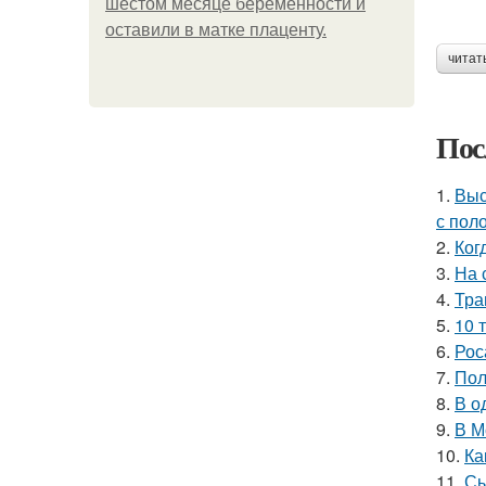
шестом месяце беременности и
оставили в матке плаценту.
читат
Пос
1.
Выс
с пол
2.
Ког
3.
На 
4.
Тра
5.
10 
6.
Рос
7.
Пол
8.
В о
9.
В М
10.
Ка
11.
Сы