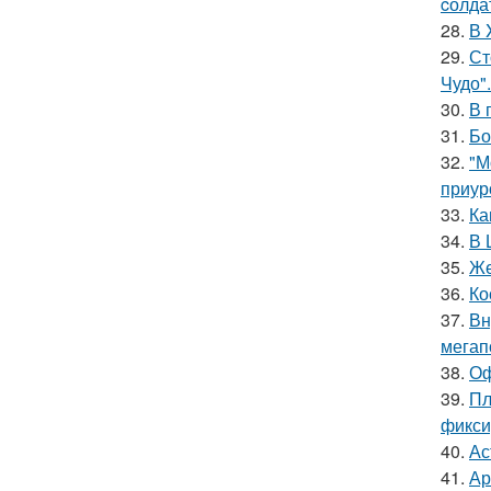
cолда
28.
В 
29.
Ст
Чудо".
30.
В 
31.
Бо
32.
"М
приур
33.
Ка
34.
В 
35.
Же
36.
Ко
37.
Вн
мегап
38.
Оф
39.
Пл
фикси
40.
Ас
41.
Ар