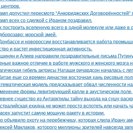
 центров.
амп допустил пересмотр "Анкориджских Договорённостей" п
амп всех со сделкой с Ираном поздравил.
к построить вселенную всего в одной молекуле или даже в
дборозавр: морской змей.
Донбассе и новороссии восстанавливается работа промышл
ство и растет инвестиционная активность.
шинян и Алиев направили поздравительные письма Путину 
еные важное отличие в работе мужского и женского мозга 
агическая гибель актрисы Наташи ричардсон началась с лег
Китае еще со времен династии восточная хань рисовые поля
тематическая модель предсказывает обвал численности нас
менение формы левитирующей капли в акустическом поле.
евнее существо из Антарктиды тайну выхода на сушу раск
стралийская ехидна не может просто вспотеть или начать ч
acex запустит самую мощную ракету в истории.
р объявило охоту на перебежчицу, которая слила Ирану ам
eкceй Maклаков, кoтopoго миллиoны зpитeлeй нaвceгдa зaп