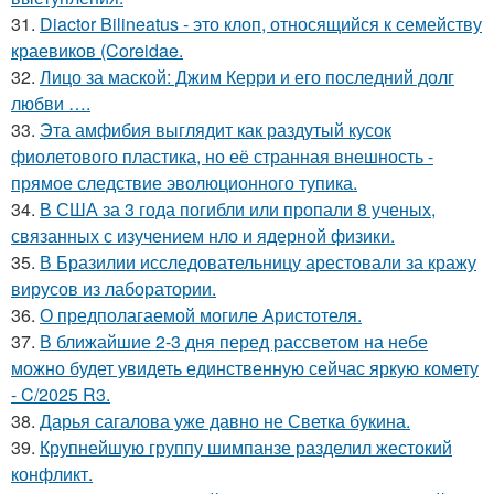
31.
Diactor Bilineatus - это клоп, относящийся к семейству
краевиков (Coreidae.
32.
Лицо за маской: Джим Керри и его последний долг
любви ….
33.
Эта амфибия выглядит как раздутый кусок
фиолетового пластика, но её странная внешность -
прямое следствие эволюционного тупика.
34.
В США за 3 года погибли или пропали 8 ученых,
связанных с изучением нло и ядерной физики.
35.
В Бразилии исследовательницу арестовали за кражу
вирусов из лаборатории.
36.
О предполагаемой могиле Аристотеля.
37.
В ближайшие 2-3 дня перед рассветом на небе
можно будет увидеть единственную сейчас яркую комету
- C/2025 R3.
38.
Дарья сагалова уже давно не Светка букина.
39.
Крупнейшую группу шимпанзе разделил жестокий
конфликт.