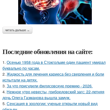
читать дальше →
Последние обновления на сайте:
1.
Осенью 1958 года в Стокгольме один пациент умирал
буквально по часам.
2.
Жидкость для лечения кариеса без сверления и боли
испытали на детях.
3.
За что присудили филдсовскую премию - 2026.
4.
Нежное утро невесты, грибоедовский загс: 22-летняя
дочь Олега Газманова вышла замуж.
5.
Сенсация в зоологии: ученые открыли новый вид
обезьян.