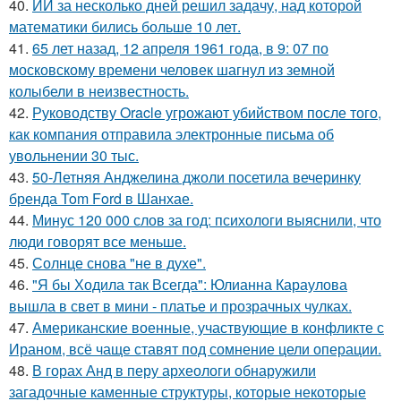
40.
ИИ за несколько дней решил задачу, над которой
математики бились больше 10 лет.
41.
65 лет назад, 12 апреля 1961 года, в 9: 07 по
московскому времени человек шагнул из земной
колыбели в неизвестность.
42.
Руководству Oracle угрожают убийством после того,
как компания отправила электронные письма об
увольнении 30 тыс.
43.
50-Летняя Анджелина джоли посетила вечеринку
бренда Tom Ford в Шанхае.
44.
Минус 120 000 слов за год: психологи выяснили, что
люди говорят все меньше.
45.
Солнце снова "не в духе".
46.
"Я бы Ходила так Всегда": Юлианна Караулова
вышла в свет в мини - платье и прозрачных чулках.
47.
Американские военные, участвующие в конфликте с
Ираном, всё чаще ставят под сомнение цели операции.
48.
В горах Анд в перу археологи обнаружили
загадочные каменные структуры, которые некоторые