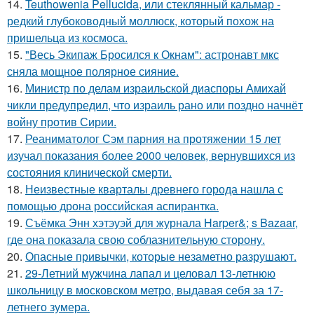
14.
Teuthowenia Pellucida, или стеклянный кальмар -
редкий глубоководный моллюск, который похож на
пришельца из космоса.
15.
"Весь Экипаж Бросился к Окнам": астронавт мкс
сняла мощное полярное сияние.
16.
Министр по делам израильской диаспоры Амихай
чикли предупредил, что израиль рано или поздно начнёт
войну против Сирии.
17.
Реаниматолог Сэм парния на протяжении 15 лет
изучал показания более 2000 человек, вернувшихся из
состояния клинической смерти.
18.
Неизвестные кварталы древнего города нашла с
помощью дрона российская аспирантка.
19.
Съёмка Энн хэтэуэй для журнала Harper&; s Bazaar,
где она показала свою соблазнительную сторону.
20.
Опасные привычки, которые незаметно разрушают.
21.
29-Летний мужчина лапал и целовал 13-летнюю
школьницу в московском метро, выдавая себя за 17-
летнего зумера.