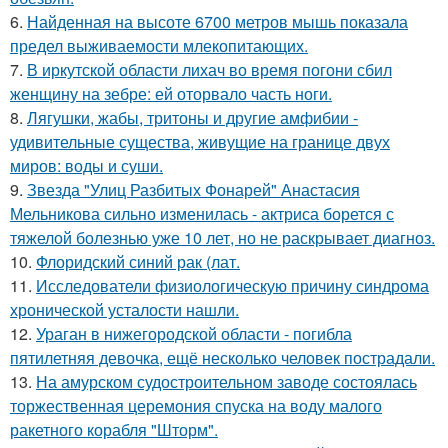
6.
Найденная на высоте 6700 метров мышь показала
предел выживаемости млекопитающих.
7.
В иркутской области лихач во время погони сбил
женщину на зебре: ей оторвало часть ноги.
8.
Лягушки, жабы, тритоны и другие амфибии -
удивительные существа, живущие на границе двух
миров: воды и суши.
9.
Звезда "Улиц Разбитых Фонарей" Анастасия
Мельникова сильно изменилась - актриса борется с
тяжелой болезнью уже 10 лет, но не раскрывает диагноз.
10.
Флоридский синий рак (лат.
11.
Исследователи физиологическую причину синдрома
хронической усталости нашли.
12.
Ураган в нижегородской области - погибла
пятилетняя девочка, ещё несколько человек пострадали.
13.
На амурском судостроительном заводе состоялась
торжественная церемония спуска на воду малого
ракетного корабля "Шторм".