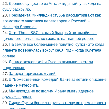
22.
Древнее существо из Антарктиды тайну выхода на
сушу раскрыло.
23.
Президента Финляндии стубба рассматривают как
возможного участника переговоров с Россией, -
Helsingin Sanomat.
24.
Хотя Thrust SSC - самый быстрый автомобиль в
целом, его нельзя использовать на главной дороге.
25.
На земле всё более-менее понятно: сутки - это когда
планета повернулась вокруг себя, год - когда облетела
солнце.
26.
Данила козловский и Оксана акиньшина стали
родителями.
27.
Загадка таримских мумий.
28.
В "Божественной Комедии" Данте заметили описание
падение метеорита.
29.
Мы никогда не позволим Ирану иметь ядерное
оружие, - трамп.
30.
Сидни Суини бросила трусы в толпу во время своего
выступления.