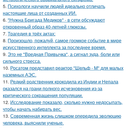
5.
Психологи научили людей идеально отличать
настоящие лица от созданных ИИ.
6.
"Нужна Бригада Медиков" - в сети обсуждают
откровенный образ 40-летней глюкозы.
7.
Трагедия в трёх актах:
8.
Произошло, пожалуй, самое громкое событие в мире
искусственного интеллекта за последнее время.
9.
Это не "Вредная Привычка", а сигнал зуда, боли или
сильного стресса.
10.
Росатом представил реактор "Шельф - М" для малых
наземных АЭС.
11.
Редкий родственник крокодила из Индии и Непала
оказался на грани полного исчезновения из-за
критического сокращения популяции.
12.
Исследование показало, сколько нужно недосыпать,
чтобы начать набирать вес.
13.
Современная жизнь слишком опередила эволюцию
человека, выяснили ученые.