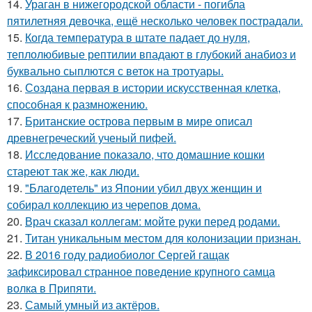
14.
Ураган в нижегородской области - погибла
пятилетняя девочка, ещё несколько человек пострадали.
15.
Когда температура в штате падает до нуля,
теплолюбивые рептилии впадают в глубокий анабиоз и
буквально сыплются с веток на тротуары.
16.
Создана первая в истории искусственная клетка,
способная к размножению.
17.
Британские острова первым в мире описал
древнегреческий ученый пифей.
18.
Исследование показало, что домашние кошки
стареют так же, как люди.
19.
"Благодетель" из Японии убил двух женщин и
собирал коллекцию из черепов дома.
20.
Врач сказал коллегам: мойте руки перед родами.
21.
Титан уникальным местом для колонизации признан.
22.
В 2016 году радиобиолог Сергей гащак
зафиксировал странное поведение крупного самца
волка в Припяти.
23.
Самый умный из актёров.