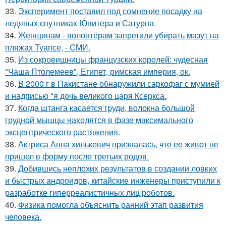
33.
Эксперимент поставил под сомнение посадку на
ледяных спутниках Юпитера и Сатурна.
34.
Женщинам - волонтёрам запретили убирать мазут на
пляжах Туапсе, - СМИ.
35.
Из сокровищницы французских королей: чудесная
"Чаша Птолемеев", Египет, римская империя, ок.
36.
В 2000 г в Пакистане обнаружили саркофаг с мумией
и надписью "я дочь великого царя Ксеркса.
37.
Когда штанга касается груди, волокна большой
грудной мышцы находятся в фазе максимального
эксцентрического растяжения.
38.
Актриса Анна хилькевич призналась, что ее живот не
пришел в форму после третьих родов.
39.
Добившись неплохих результатов в создании ловких
и быстрых андроидов, китайские инженеры приступили к
разработке гиперреалистичных лиц роботов.
40.
Физика помогла объяснить ранний этап развития
человека.