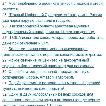
24.
Мозг влюблённого ребёнка в унисон с мозгом матери
светится.
25.
"Полный Цифровой Суверенитет" наступит в России
уже через пару лет, заявили в госдуме.
26.
В нижегородской области арестован мужчина,
подозреваемый в нападении на 11-летнюю девочку.
27.
В США испытали связь, которая продолжит работать
даже при отключении GPS.
28.
Более миллиона современных американцев
генетически связаны с первыми колонистами: открытие.
29.
Яркое свечение мицен - это не декоративный
эффект, а биологический навигатор для насекомых.
30.
Он разбогатеет, если начнёт продавать такую
сотрудникам Google, Amazon и Microsoft.
31.
Под Иерусалимом раскопали 50-метровый древний
туннель, неизвестно кем прорытый.
32.
Один из двух колоссальных резных сосудов для
священного масла или воды в античном городе пергам
(территория современной Турции.