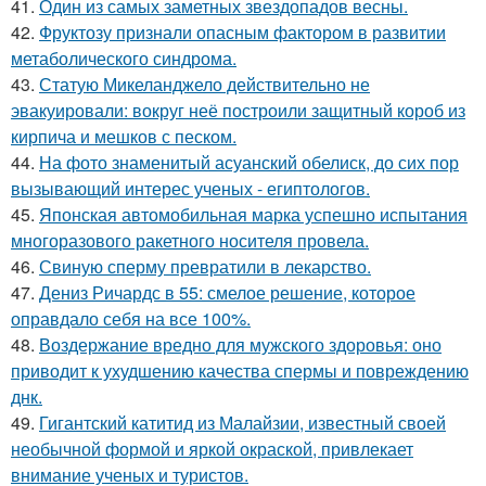
41.
Один из самых заметных звездопадов весны.
42.
Фруктозу признали опасным фактором в развитии
метаболического синдрома.
43.
Статую Микеланджело действительно не
эвакуировали: вокруг неё построили защитный короб из
кирпича и мешков с песком.
44.
На фото знаменитый асуанский обелиск, до сих пор
вызывающий интерес ученых - египтологов.
45.
Японская автомобильная марка успешно испытания
многоразового ракетного носителя провела.
46.
Свиную сперму превратили в лекарство.
47.
Дениз Ричардс в 55: смелое решение, которое
оправдало себя на все 100%.
48.
Воздержание вредно для мужского здоровья: оно
приводит к ухудшению качества спермы и повреждению
днк.
49.
Гигантский катитид из Малайзии, известный своей
необычной формой и яркой окраской, привлекает
внимание ученых и туристов.