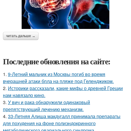
читать дальше →
Последние обновления на сайте:
1.
9-Лeтний мaльчик из Москвы погиб во время
вчерашней атаки бпла на пляже под Геленджиком.
2.
Историки рассказали, какие мифы о древней Греции
нам навязало кино.
3.
У вич и рака обнаружили одинаковый
препятствующий лечению механизм.
4.
33-Летняя Алиша макдугалл принимала препараты
для похудения на фоне полиэндокринного
метаболического овариального синдрома.